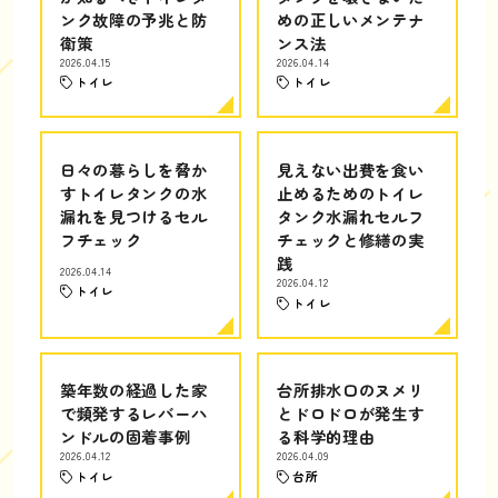
ンク故障の予兆と防
めの正しいメンテナ
衛策
ンス法
2026.04.15
2026.04.14
トイレ
トイレ
日々の暮らしを脅か
見えない出費を食い
すトイレタンクの水
止めるためのトイレ
漏れを見つけるセル
タンク水漏れセルフ
フチェック
チェックと修繕の実
践
2026.04.14
2026.04.12
トイレ
トイレ
築年数の経過した家
台所排水口のヌメリ
で頻発するレバーハ
とドロドロが発生す
ンドルの固着事例
る科学的理由
2026.04.12
2026.04.09
トイレ
台所