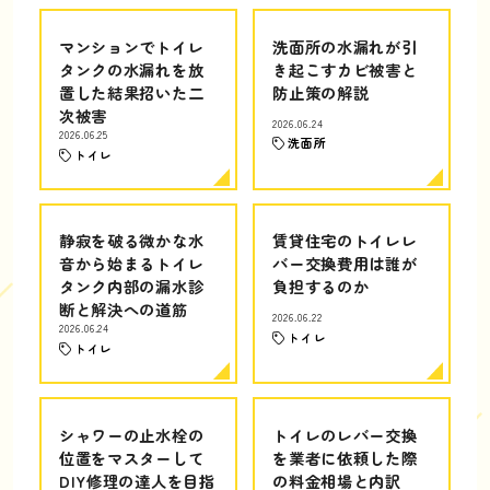
マンションでトイレ
洗面所の水漏れが引
タンクの水漏れを放
き起こすカビ被害と
置した結果招いた二
防止策の解説
次被害
2026.06.24
2026.06.25
洗面所
トイレ
静寂を破る微かな水
賃貸住宅のトイレレ
音から始まるトイレ
バー交換費用は誰が
タンク内部の漏水診
負担するのか
断と解決への道筋
2026.06.22
2026.06.24
トイレ
トイレ
シャワーの止水栓の
トイレのレバー交換
位置をマスターして
を業者に依頼した際
DIY修理の達人を目指
の料金相場と内訳