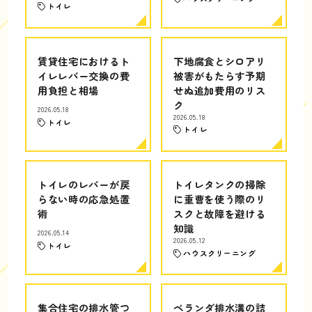
トイレ
賃貸住宅におけるト
下地腐食とシロアリ
イレレバー交換の費
被害がもたらす予期
用負担と相場
せぬ追加費用のリス
ク
2026.05.18
2026.05.18
トイレ
トイレ
トイレのレバーが戻
トイレタンクの掃除
らない時の応急処置
に重曹を使う際のリ
術
スクと故障を避ける
知識
2026.05.14
2026.05.12
トイレ
ハウスクリーニング
集合住宅の排水管つ
ベランダ排水溝の詰