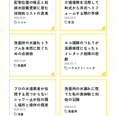
配管位置の修正と給
介護保険を活用して
排水設備更新に潜む
和式から洋式へリフ
技術的コストの真実
ォームする際の手順
2026.03.22
2026.03.21
トイレ
生活
洗面所の水漏れトラ
エコ掃除のつもりが
ブルを未然に防ぐた
高額修理になったト
めの点検術
イレタンク故障の悲
劇
2026.03.20
2026.03.17
洗面所
ハウスクリーニング
プロの水道業者が伝
洗面所の水漏れに慌
授する見つからない
てた私の実体験と対
シャワー止水栓の隠
処の記録
し場所と操作の極意
2026.03.16
2026.03.16
洗面所
浴室