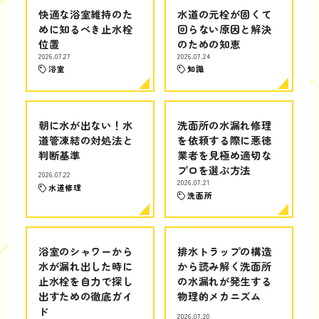
快適な浴室維持のた
水道の元栓が固くて
めに知るべき止水栓
回らない原因と解決
位置
のための知恵
2026.07.27
2026.07.24
浴室
知識
朝に水が出ない！水
洗面所の水漏れ修理
道管凍結の対処法と
を依頼する際に悪徳
判断基準
業者を見極め適切な
プロを選ぶ方法
2026.07.22
2026.07.21
水道修理
洗面所
浴室のシャワーから
排水トラップの構造
水が漏れ出した時に
から読み解く洗面所
止水栓を自力で探し
の水漏れが発生する
出すための徹底ガイ
物理的メカニズム
ド
2026.07.20