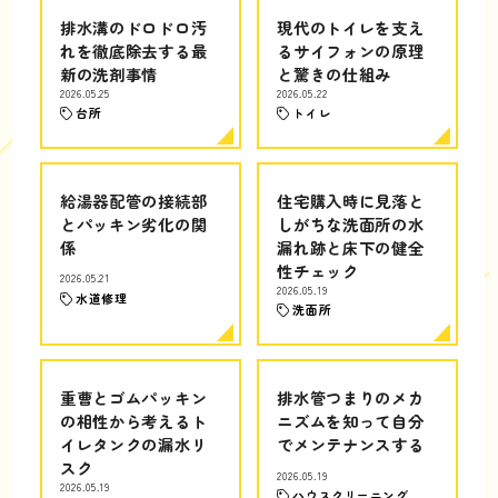
排水溝のドロドロ汚
現代のトイレを支え
れを徹底除去する最
るサイフォンの原理
新の洗剤事情
と驚きの仕組み
2026.05.25
2026.05.22
台所
トイレ
給湯器配管の接続部
住宅購入時に見落と
とパッキン劣化の関
しがちな洗面所の水
係
漏れ跡と床下の健全
性チェック
2026.05.21
2026.05.19
水道修理
洗面所
重曹とゴムパッキン
排水管つまりのメカ
の相性から考えるト
ニズムを知って自分
イレタンクの漏水リ
でメンテナンスする
スク
2026.05.19
2026.05.19
ハウスクリーニング