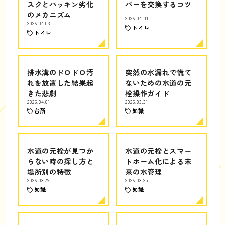
スクとパッキン劣化
バーを交換するコツ
のメカニズム
2026.04.01
2026.04.03
トイレ
トイレ
排水溝のドロドロ汚
突然の水漏れで慌て
れを放置した結果起
ないための水道の元
きた悲劇
栓操作ガイド
2026.04.01
2026.03.31
台所
知識
水道の元栓が見つか
水道の元栓とスマー
らない時の探し方と
トホーム化による未
場所別の特徴
来の水管理
2026.03.29
2026.03.25
知識
知識