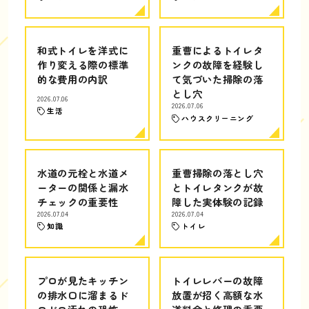
和式トイレを洋式に
重曹によるトイレタ
作り変える際の標準
ンクの故障を経験し
的な費用の内訳
て気づいた掃除の落
とし穴
2026.07.06
2026.07.06
生活
ハウスクリーニング
水道の元栓と水道メ
重曹掃除の落とし穴
ーターの関係と漏水
とトイレタンクが故
チェックの重要性
障した実体験の記録
2026.07.04
2026.07.04
知識
トイレ
プロが見たキッチン
トイレレバーの故障
の排水口に溜まるド
放置が招く高額な水