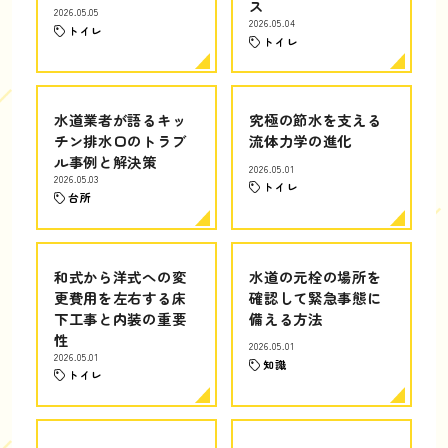
ス
2026.05.05
2026.05.04
トイレ
トイレ
水道業者が語るキッ
究極の節水を支える
チン排水口のトラブ
流体力学の進化
ル事例と解決策
2026.05.01
2026.05.03
トイレ
台所
和式から洋式への変
水道の元栓の場所を
更費用を左右する床
確認して緊急事態に
下工事と内装の重要
備える方法
性
2026.05.01
2026.05.01
知識
トイレ