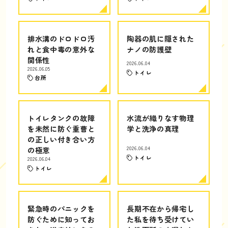
排水溝のドロドロ汚
陶器の肌に隠された
れと食中毒の意外な
ナノの防護壁
関係性
2026.06.04
2026.06.05
トイレ
台所
トイレタンクの故障
水流が織りなす物理
を未然に防ぐ重曹と
学と洗浄の真理
の正しい付き合い方
の極意
2026.06.04
トイレ
2026.06.04
トイレ
緊急時のパニックを
長期不在から帰宅し
防ぐために知ってお
た私を待ち受けてい