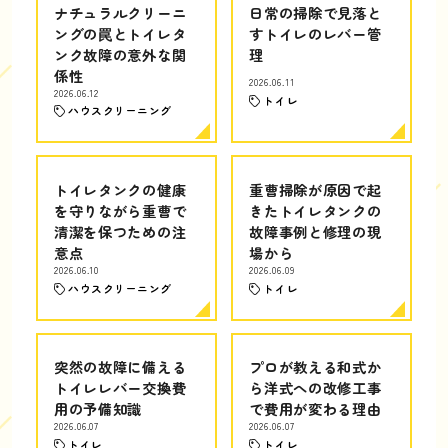
ナチュラルクリーニ
日常の掃除で見落と
ングの罠とトイレタ
すトイレのレバー管
ンク故障の意外な関
理
係性
2026.06.11
2026.06.12
トイレ
ハウスクリーニング
トイレタンクの健康
重曹掃除が原因で起
を守りながら重曹で
きたトイレタンクの
清潔を保つための注
故障事例と修理の現
意点
場から
2026.06.10
2026.06.09
ハウスクリーニング
トイレ
突然の故障に備える
プロが教える和式か
トイレレバー交換費
ら洋式への改修工事
用の予備知識
で費用が変わる理由
2026.06.07
2026.06.07
トイレ
トイレ