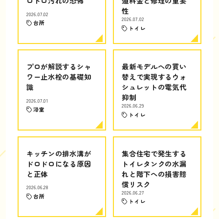
ロドロ汚れの恐怖
道料金と修理の重要
性
2026.07.02
2026.07.02
台所
トイレ
プロが解説するシャ
最新モデルへの買い
ワー止水栓の基礎知
替えで実現するウォ
識
シュレットの電気代
抑制
2026.07.01
2026.06.29
浴室
トイレ
キッチンの排水溝が
集合住宅で発生する
ドロドロになる原因
トイレタンクの水漏
と正体
れと階下への損害賠
償リスク
2026.06.28
2026.06.27
台所
トイレ