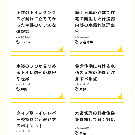
突然のトイレタンク
築十五年の戸建て住
の水漏れに立ち向か
宅で発生した給湯器
った主婦のリアルな
内部の水漏れ修理事
体験談
例
2026.03.03
2026.03.03
トイレ
水道修理
水道のプロが見つめ
集合住宅における水
るトイレ内部の精密
道の元栓の管理と注
な世界
意すべき点
2026.03.03
2026.03.02
知識
知識
タイプ別トイレレバ
水道修理の料金体系
ー交換料金と選び方
を理解して賢く対処
のポイント！
2026.02.10
2026.02.22
生活