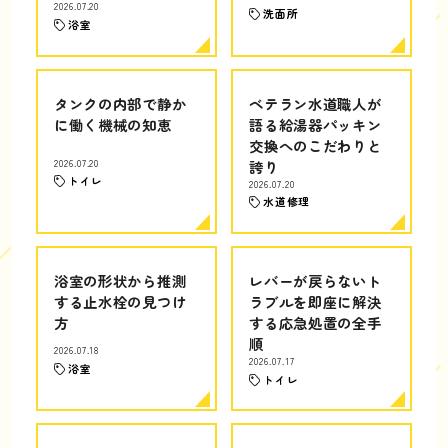
2026.07.20
洗面所
浴室
タンクの内部で静か
ベテラン水道職人が
に働く機械の知恵
語る給湯器パッキン
交換へのこだわりと
2026.07.20
誇り
トイレ
2026.07.20
水道修理
浴室の形状から推測
レバーが戻らないト
する止水栓の見つけ
ラブルを即座に解決
方
する応急処置の全手
順
2026.07.18
2026.07.17
浴室
トイレ