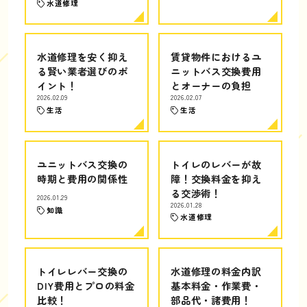
水道修理
水道修理を安く抑え
賃貸物件におけるユ
る賢い業者選びのポ
ニットバス交換費用
イント！
とオーナーの負担
2026.02.09
2026.02.07
生活
生活
ユニットバス交換の
トイレのレバーが故
時期と費用の関係性
障！交換料金を抑え
る交渉術！
2026.01.29
2026.01.28
知識
水道修理
トイレレバー交換の
水道修理の料金内訳
DIY費用とプロの料金
基本料金・作業費・
比較！
部品代・諸費用！