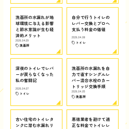
洗面所の水漏れが地
自分で行うトイレの
球環境に与える影響
レバー交換とプロへ
と節水意識が生む経
支払う料金の価値
済的メリット
2026.04.08
2026.04.09
トイレ
洗面所
深夜のトイレでレバ
洗面所の水漏れを自
ーが戻らなくなった
力で直すシングルレ
私の奮闘記
バー混合水栓のカー
トリッジ交換手順
2026.04.07
2026.04.05
トイレ
洗面所
古い住宅のトイレタ
悪徳業者を避けて適
ンクに潜む水漏れリ
正な料金でトイレレ