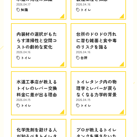
2026.04.17
2026.04.16
知識
トイレ
内装材の選択がもた
台所のドロドロ汚れ
らす清掃性と空間コ
に潜む雑菌と食中毒
ストの劇的な変化
のリスクを識る
2026.04.16
2026.04.16
トイレ
台所
水道工事店が教える
トイレタンク内の物
トイレのレバー交換
理学とレバーが戻ら
料金に差が出る理由
なくなる力学的背景
2026.04.15
2026.04.15
トイレ
トイレ
化学洗剤を避ける人
プロが教えるトイレ
が知るべきトイレタ
タンクを壊さないた