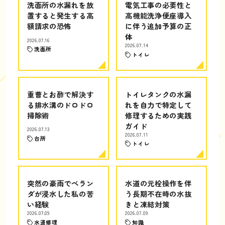
洗面所の水漏れを放
電気工事の必要性と
置すると発生する高
高機能洗浄便座導入
額請求の恐怖
に伴う追加予算の正
体
2026.07.16
2026.07.14
洗面所
トイレ
重曹とお酢で解決す
トイレタンクの水漏
る排水溝のドロドロ
れを自力で特定して
掃除術
修理するための実践
ガイド
2026.07.13
2026.07.11
台所
トイレ
突然の豪雨でベラン
水道の元栓操作を伴
ダが浸水した私の苦
う長期不在時の水抜
い経験
きと凍結対策
2026.07.09
2026.07.09
水道修理
知識