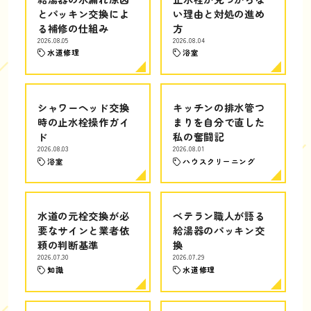
とパッキン交換によ
い理由と対処の進め
る補修の仕組み
方
2026.08.05
2026.08.04
水道修理
浴室
シャワーヘッド交換
キッチンの排水管つ
時の止水栓操作ガイ
まりを自分で直した
ド
私の奮闘記
2026.08.03
2026.08.01
浴室
ハウスクリーニング
水道の元栓交換が必
ベテラン職人が語る
要なサインと業者依
給湯器のパッキン交
頼の判断基準
換
2026.07.30
2026.07.29
知識
水道修理