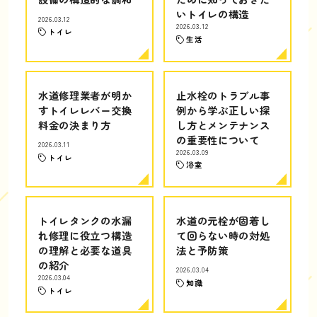
いトイレの構造
2026.03.12
2026.03.12
トイレ
生活
水道修理業者が明か
止水栓のトラブル事
すトイレレバー交換
例から学ぶ正しい探
料金の決まり方
し方とメンテナンス
の重要性について
2026.03.11
2026.03.09
トイレ
浴室
トイレタンクの水漏
水道の元栓が固着し
れ修理に役立つ構造
て回らない時の対処
の理解と必要な道具
法と予防策
の紹介
2026.03.04
2026.03.04
知識
トイレ