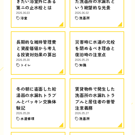
きたい浴室外にある
た洗面所の水漏れと
第ニの止水栓とは
いう絶望的な光景
2026.06.03
2026.06.02
浴室
洗面所
長期的な維持管理費
災害時に水道の元栓
と資産価値から考え
を閉めるべき理由と
る投資対効果の算出
復旧時の注意点
2026.05.30
2026.05.29
トイレ
知識
冬の朝に直面した給
賃貸物件で発生した
湯器の水漏れトラブ
洗面所の水漏れトラ
ルとパッキン交換体
ブルと居住者の善管
験記
注意義務
2026.05.28
2026.05.27
水道修理
洗面所