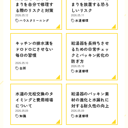
まりを自分で修理す
まりを放置する恐ろ
る際のリスクと対策
しいリスク
2026.05.12
2026.05.11
ハウスクリーニング
水道修理
キッチンの排水溝を
給湯器を長持ちさせ
ドロドロにさせない
るための日常チェッ
毎日の習慣
クとパッキン劣化の
防ぎ方
2026.05.10
2026.05.10
台所
水道修理
水道の元栓交換のタ
給湯器のパッキン素
イミングと費用相場
材の進化と水漏れに
について
対する耐久性の向上
2026.05.09
2026.05.09
知識
水道修理