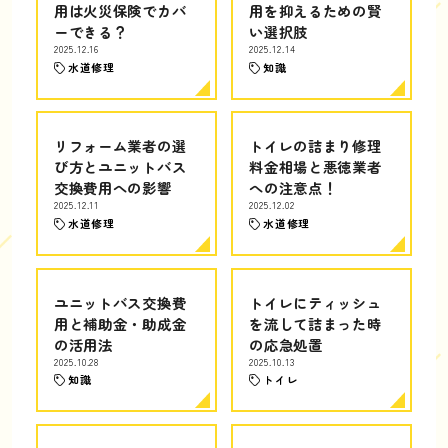
用は火災保険でカバ
用を抑えるための賢
ーできる？
い選択肢
2025.12.16
2025.12.14
水道修理
知識
リフォーム業者の選
トイレの詰まり修理
び方とユニットバス
料金相場と悪徳業者
交換費用への影響
への注意点！
2025.12.11
2025.12.02
水道修理
水道修理
ユニットバス交換費
トイレにティッシュ
用と補助金・助成金
を流して詰まった時
の活用法
の応急処置
2025.10.28
2025.10.13
知識
トイレ