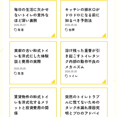
毎日の生活に欠かせ
キッチンの排水口が
ないトイレの意外な
ドロドロになる前に
ほど深い裏側
知るべき予防法
2026.05.07
2026.05.06
生活
台所
実家の古い和式トイ
溶け残った重曹が引
レを洋式にした体験
き起こすトイレタン
談と費用の実際
ク内部の動作不良の
メカニズム
2026.05.05
2026.05.05
生活
トイレ
賃貸物件の和式トイ
突然のトイレトラブ
レを洋式化するメリ
ルに慌てないための
ットと投資費用の関
タンク水漏れ原因究
係
明とプロのアドバイ