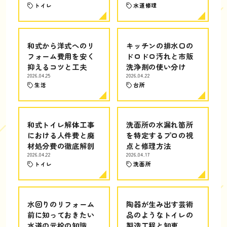
トイレ
水道修理
和式から洋式へのリ
キッチンの排水口の
フォーム費用を安く
ドロドロ汚れと市販
抑えるコツと工夫
洗浄剤の使い分け
2026.04.25
2026.04.22
生活
台所
和式トイレ解体工事
洗面所の水漏れ箇所
における人件費と廃
を特定するプロの視
材処分費の徹底解剖
点と修理方法
2026.04.22
2026.04.17
トイレ
洗面所
水回りのリフォーム
陶器が生み出す芸術
前に知っておきたい
品のようなトイレの
水道の元栓の知識
製造工程と知恵