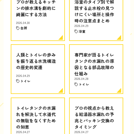
プロが教えるキッチ
浴室のタイプ別で解
ンの排水溝を劇的に
説する止水栓の見つ
綺麗にする方法
けにくい場所と操作
時の注意点まとめ
2026.04.30
2026.04.29
台所
浴室
人類とトイレの歩み
専門家が語るトイレ
を振り返る水洗構造
タンクの水漏れの原
の歴史的変遷
因となる部品故障の
仕組み
2026.04.29
2026.04.28
トイレ
トイレ
トイレタンクの水漏
プロの視点から教え
れを解決して水道代
る給湯器水漏れの予
の無駄をなくすため
兆とパッキン交換の
の知恵
タイミング
2026.04.27
2026.04.27