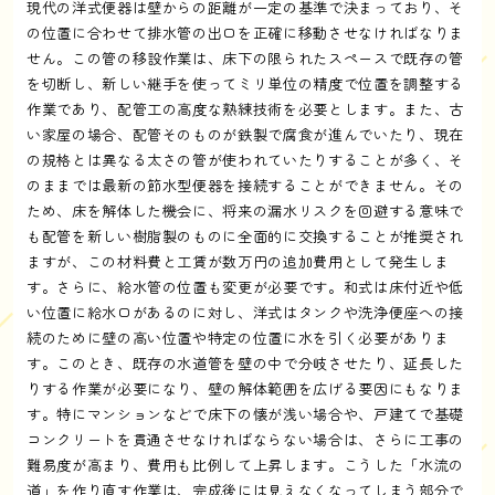
現代の洋式便器は壁からの距離が一定の基準で決まっており、そ
の位置に合わせて排水管の出口を正確に移動させなければなりま
せん。この管の移設作業は、床下の限られたスペースで既存の管
を切断し、新しい継手を使ってミリ単位の精度で位置を調整する
作業であり、配管工の高度な熟練技術を必要とします。また、古
い家屋の場合、配管そのものが鉄製で腐食が進んでいたり、現在
の規格とは異なる太さの管が使われていたりすることが多く、そ
のままでは最新の節水型便器を接続することができません。その
ため、床を解体した機会に、将来の漏水リスクを回避する意味で
も配管を新しい樹脂製のものに全面的に交換することが推奨され
ますが、この材料費と工賃が数万円の追加費用として発生しま
す。さらに、給水管の位置も変更が必要です。和式は床付近や低
い位置に給水口があるのに対し、洋式はタンクや洗浄便座への接
続のために壁の高い位置や特定の位置に水を引く必要がありま
す。このとき、既存の水道管を壁の中で分岐させたり、延長した
りする作業が必要になり、壁の解体範囲を広げる要因にもなりま
す。特にマンションなどで床下の懐が浅い場合や、戸建てで基礎
コンクリートを貫通させなければならない場合は、さらに工事の
難易度が高まり、費用も比例して上昇します。こうした「水流の
道」を作り直す作業は、完成後には見えなくなってしまう部分で