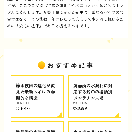
すが、ここでの妥協は将来の詰まりや水漏れという致命的なトラ
ブルに直結します。配管工事にかかる費用は、単なるパイプの代
金ではなく、その後数十年にわたって安心して水を流し続けるた
めの「安心の担保」であると捉えるべきです。
おすすめ記事
節水技術の進化が変
洗面所の水漏れに対
えた最新トイレの画
応する蛇口の種類別
期的な構造
メンテナンス術
2026.08.07
2026.08.05
トイレ
洗面所
給湯器の水漏れ原因
止水栓が見つからな