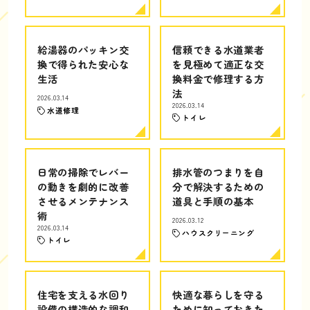
給湯器のパッキン交
信頼できる水道業者
換で得られた安心な
を見極めて適正な交
生活
換料金で修理する方
法
2026.03.14
2026.03.14
水道修理
トイレ
日常の掃除でレバー
排水管のつまりを自
の動きを劇的に改善
分で解決するための
させるメンテナンス
道具と手順の基本
術
2026.03.12
2026.03.14
ハウスクリーニング
トイレ
住宅を支える水回り
快適な暮らしを守る
設備の構造的な調和
ために知っておきた