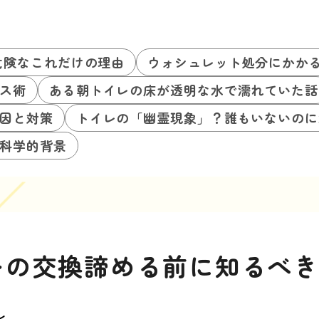
危険なこれだけの理由
ウォシュレット処分にかか
ス術
ある朝トイレの床が透明な水で濡れていた話
因と対策
トイレの「幽霊現象」？誰もいないのに
科学的背景
レの交換諦める前に知るべ
レ