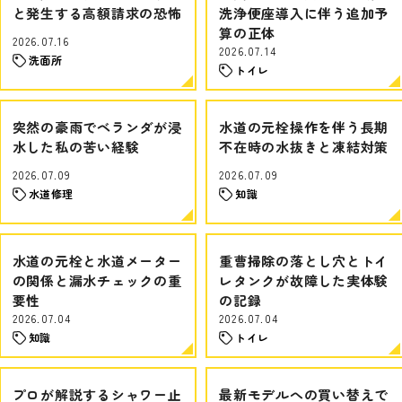
と発生する高額請求の恐怖
洗浄便座導入に伴う追加予
算の正体
2026.07.16
2026.07.14
洗面所
トイレ
突然の豪雨でベランダが浸
水道の元栓操作を伴う長期
水した私の苦い経験
不在時の水抜きと凍結対策
2026.07.09
2026.07.09
水道修理
知識
水道の元栓と水道メーター
重曹掃除の落とし穴とトイ
の関係と漏水チェックの重
レタンクが故障した実体験
要性
の記録
2026.07.04
2026.07.04
知識
トイレ
プロが解説するシャワー止
最新モデルへの買い替えで