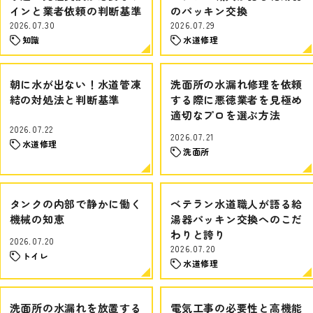
インと業者依頼の判断基準
のパッキン交換
2026.07.30
2026.07.29
知識
水道修理
朝に水が出ない！水道管凍
洗面所の水漏れ修理を依頼
結の対処法と判断基準
する際に悪徳業者を見極め
適切なプロを選ぶ方法
2026.07.22
2026.07.21
水道修理
洗面所
タンクの内部で静かに働く
ベテラン水道職人が語る給
機械の知恵
湯器パッキン交換へのこだ
わりと誇り
2026.07.20
2026.07.20
トイレ
水道修理
洗面所の水漏れを放置する
電気工事の必要性と高機能