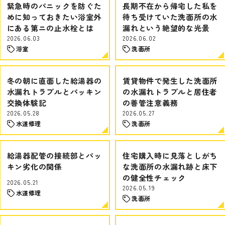
緊急時のパニックを防ぐた
長期不在から帰宅した私を
めに知っておきたい浴室外
待ち受けていた洗面所の水
にある第ニの止水栓とは
漏れという絶望的な光景
2026.06.03
2026.06.02
浴室
洗面所
冬の朝に直面した給湯器の
賃貸物件で発生した洗面所
水漏れトラブルとパッキン
の水漏れトラブルと居住者
交換体験記
の善管注意義務
2026.05.28
2026.05.27
水道修理
洗面所
給湯器配管の接続部とパッ
住宅購入時に見落としがち
キン劣化の関係
な洗面所の水漏れ跡と床下
の健全性チェック
2026.05.21
2026.05.19
水道修理
洗面所