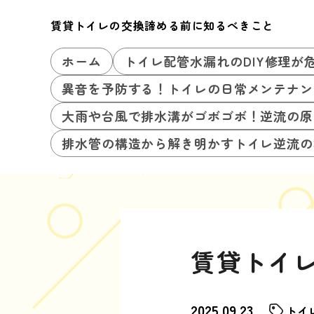
賃貸トイレの交換諦める前に知るべきこと
ホーム
トイレ配管水漏れのDIY修理が
異音を予防する！トイレの日常メンテナン
大雨や台風で排水溝がゴボゴボ！逆流の原
排水管の構造から解き明かすトイレ逆流の
賃貸トイ
2025.09.23
トイ