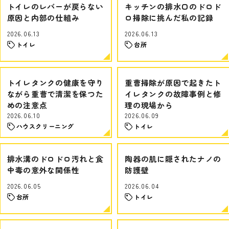
トイレのレバーが戻らない
キッチンの排水口のドロド
原因と内部の仕組み
ロ掃除に挑んだ私の記録
2026.06.13
2026.06.13
トイレ
台所
トイレタンクの健康を守り
重曹掃除が原因で起きたト
ながら重曹で清潔を保つた
イレタンクの故障事例と修
めの注意点
理の現場から
2026.06.10
2026.06.09
ハウスクリーニング
トイレ
排水溝のドロドロ汚れと食
陶器の肌に隠されたナノの
中毒の意外な関係性
防護壁
2026.06.05
2026.06.04
台所
トイレ