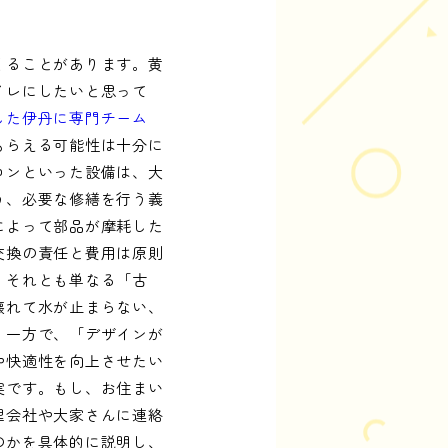
くることがあります。黄
イレにしたいと思って
した伊丹に専門チーム
もらえる可能性は十分に
コンといった設備は、大
う、必要な修繕を行う義
によって部品が摩耗した
交換の責任と費用は原則
、それとも単なる「古
壊れて水が止まらない、
。一方で、「デザインが
や快適性を向上させたい
実です。もし、お住まい
理会社や大家さんに連絡
のかを具体的に説明し、