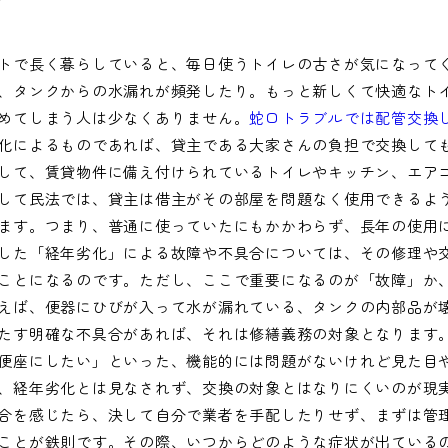
トで長く暮らしていると、毎日使うトイレの古さが気になって
、タンクからの水漏れが頻発したり。もっと新しくて快適なト
めてしまう人は少なくありません。
蛇口トラブルでは配管交換
化によるものであれば、貸主である大家さんの負担で交換して
して、賃貸物件に備え付けられているトイレやキッチン、エア
して民法では、貸主は借主がその部屋を問題なく使用できるよ
ます。つまり、普通に使っていたにもかかわらず、長年の使用
した「経年劣化」による故障や不具合については、その修理や
ことになるのです。ただし、ここで重要になるのが「故障」か
えば、便器にひびが入って水が漏れている、タンクの内部品が
たす明確な不具合があれば、それは修繕義務の対象となります
便座にしたい」といった、機能的には問題がないけれど見た目
、経年劣化とは見なされず、交換の対象とはなりにくいのが現
合を感じたら、決して自分で業者を手配したりせず、まずは管
ことが鉄則です。その際、いつからどのような症状が出ている