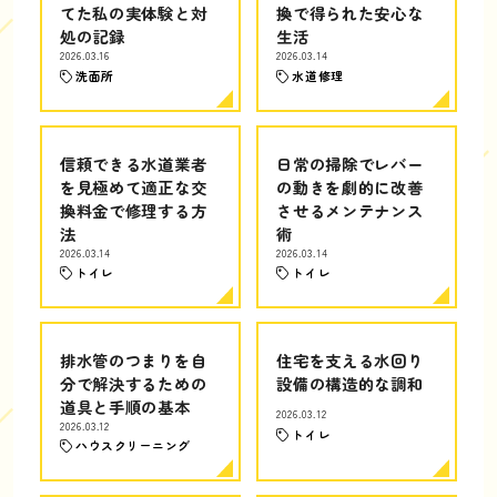
てた私の実体験と対
換で得られた安心な
処の記録
生活
2026.03.16
2026.03.14
洗面所
水道修理
信頼できる水道業者
日常の掃除でレバー
を見極めて適正な交
の動きを劇的に改善
換料金で修理する方
させるメンテナンス
法
術
2026.03.14
2026.03.14
トイレ
トイレ
排水管のつまりを自
住宅を支える水回り
分で解決するための
設備の構造的な調和
道具と手順の基本
2026.03.12
2026.03.12
トイレ
ハウスクリーニング