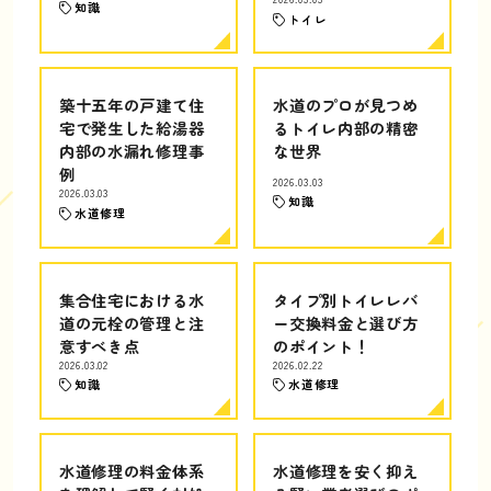
知識
トイレ
築十五年の戸建て住
水道のプロが見つめ
宅で発生した給湯器
るトイレ内部の精密
内部の水漏れ修理事
な世界
例
2026.03.03
2026.03.03
知識
水道修理
集合住宅における水
タイプ別トイレレバ
道の元栓の管理と注
ー交換料金と選び方
意すべき点
のポイント！
2026.03.02
2026.02.22
知識
水道修理
水道修理の料金体系
水道修理を安く抑え