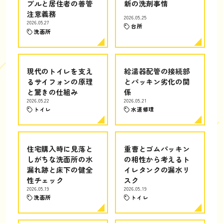
ブルと居住者の善管
新の洗剤事情
注意義務
2026.05.25
2026.05.27
台所
洗面所
現代のトイレを支え
給湯器配管の接続部
るサイフォンの原理
とパッキン劣化の関
と驚きの仕組み
係
2026.05.22
2026.05.21
トイレ
水道修理
住宅購入時に見落と
重曹とゴムパッキン
しがちな洗面所の水
の相性から考えるト
漏れ跡と床下の健全
イレタンクの漏水リ
性チェック
スク
2026.05.19
2026.05.19
洗面所
トイレ