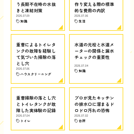
う長期不在時の水抜
作り変える際の標準
きと凍結対策
的な費用の内訳
2026.07.09
2026.07.06
知識
生活
重曹によるトイレタ
水道の元栓と水道メ
ンクの故障を経験し
ーターの関係と漏水
て気づいた掃除の落
チェックの重要性
とし穴
2026.07.04
2026.07.06
知識
ハウスクリーニング
重曹掃除の落とし穴
プロが見たキッチン
とトイレタンクが故
の排水口に溜まるド
障した実体験の記録
ロドロ汚れの恐怖
2026.07.04
2026.07.02
トイレ
台所