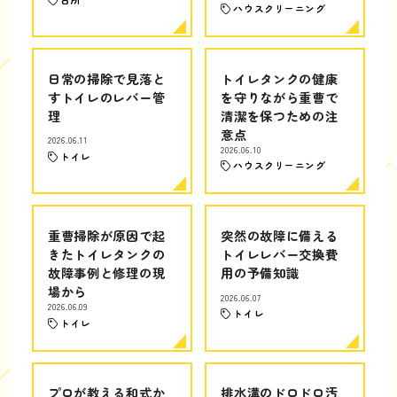
ハウスクリーニング
日常の掃除で見落と
トイレタンクの健康
すトイレのレバー管
を守りながら重曹で
理
清潔を保つための注
意点
2026.06.11
2026.06.10
トイレ
ハウスクリーニング
重曹掃除が原因で起
突然の故障に備える
きたトイレタンクの
トイレレバー交換費
故障事例と修理の現
用の予備知識
場から
2026.06.07
2026.06.09
トイレ
トイレ
プロが教える和式か
排水溝のドロドロ汚