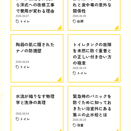
ら洋式への改修工事
れと食中毒の意外な
で費用が変わる理由
関係性
2026.06.07
2026.06.05
トイレ
台所
陶器の肌に隠された
トイレタンクの故障
ナノの防護壁
を未然に防ぐ重曹と
の正しい付き合い方
2026.06.04
の極意
トイレ
2026.06.04
トイレ
水流が織りなす物理
緊急時のパニックを
学と洗浄の真理
防ぐために知ってお
きたい浴室外にある
2026.06.04
第ニの止水栓とは
トイレ
2026.06.03
浴室