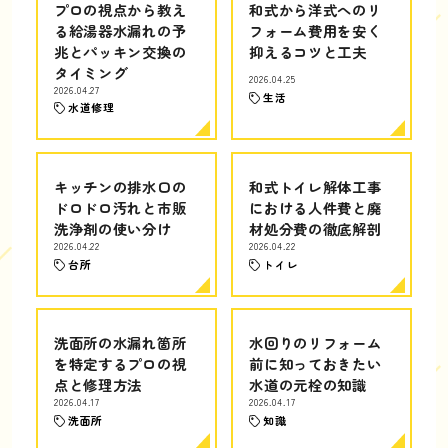
プロの視点から教え
和式から洋式へのリ
る給湯器水漏れの予
フォーム費用を安く
兆とパッキン交換の
抑えるコツと工夫
タイミング
2026.04.25
2026.04.27
生活
水道修理
キッチンの排水口の
和式トイレ解体工事
ドロドロ汚れと市販
における人件費と廃
洗浄剤の使い分け
材処分費の徹底解剖
2026.04.22
2026.04.22
台所
トイレ
洗面所の水漏れ箇所
水回りのリフォーム
を特定するプロの視
前に知っておきたい
点と修理方法
水道の元栓の知識
2026.04.17
2026.04.17
洗面所
知識