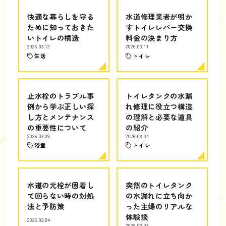
快適な暮らしを守る
水道修理業者が明か
ために知っておきた
すトイレレバー交換
いトイレの構造
料金の決まり方
2026.03.12
2026.03.11
生活
トイレ
止水栓のトラブル事
トイレタンクの水漏
例から学ぶ正しい探
れ修理に役立つ構造
し方とメンテナンス
の理解と必要な道具
の重要性について
の紹介
2026.03.09
2026.03.04
浴室
トイレ
水道の元栓が固着し
突然のトイレタンク
て回らない時の対処
の水漏れに立ち向か
法と予防策
った主婦のリアルな
体験談
2026.03.04
2026.03.03