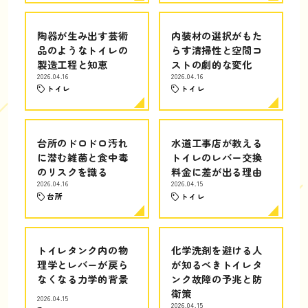
陶器が生み出す芸術
内装材の選択がもた
品のようなトイレの
らす清掃性と空間コ
製造工程と知恵
ストの劇的な変化
2026.04.16
2026.04.16
トイレ
トイレ
台所のドロドロ汚れ
水道工事店が教える
に潜む雑菌と食中毒
トイレのレバー交換
のリスクを識る
料金に差が出る理由
2026.04.16
2026.04.15
台所
トイレ
トイレタンク内の物
化学洗剤を避ける人
理学とレバーが戻ら
が知るべきトイレタ
なくなる力学的背景
ンク故障の予兆と防
衛策
2026.04.15
2026.04.15