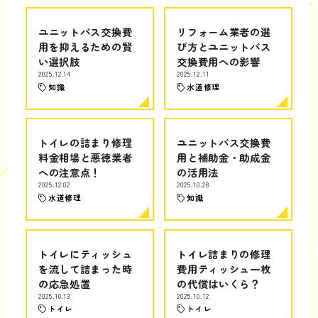
ユニットバス交換費
リフォーム業者の選
用を抑えるための賢
び方とユニットバス
い選択肢
交換費用への影響
2025.12.14
2025.12.11
知識
水道修理
トイレの詰まり修理
ユニットバス交換費
料金相場と悪徳業者
用と補助金・助成金
への注意点！
の活用法
2025.12.02
2025.10.28
水道修理
知識
トイレにティッシュ
トイレ詰まりの修理
を流して詰まった時
費用ティッシュ一枚
の応急処置
の代償はいくら？
2025.10.13
2025.10.12
トイレ
トイレ