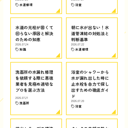
水道修理
浴室
水道の元栓が固くて
朝に水が出ない！水
回らない原因と解決
道管凍結の対処法と
のための知恵
判断基準
2026.07.24
2026.07.22
知識
水道修理
洗面所の水漏れ修理
浴室のシャワーから
を依頼する際に悪徳
水が漏れ出した時に
業者を見極め適切な
止水栓を自力で探し
プロを選ぶ方法
出すための徹底ガイ
ド
2026.07.21
2026.07.20
洗面所
浴室