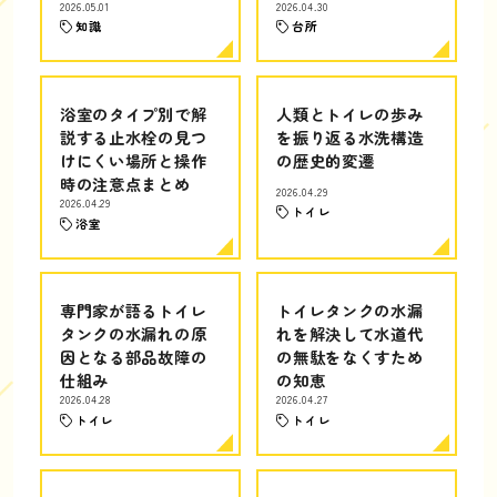
2026.05.01
2026.04.30
知識
台所
浴室のタイプ別で解
人類とトイレの歩み
説する止水栓の見つ
を振り返る水洗構造
けにくい場所と操作
の歴史的変遷
時の注意点まとめ
2026.04.29
2026.04.29
トイレ
浴室
専門家が語るトイレ
トイレタンクの水漏
タンクの水漏れの原
れを解決して水道代
因となる部品故障の
の無駄をなくすため
仕組み
の知恵
2026.04.28
2026.04.27
トイレ
トイレ