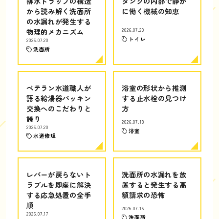
排水トラップの構造
タンクの内部で静か
から読み解く洗面所
に働く機械の知恵
の水漏れが発生する
物理的メカニズム
2026.07.20
トイレ
2026.07.20
洗面所
ベテラン水道職人が
浴室の形状から推測
語る給湯器パッキン
する止水栓の見つけ
交換へのこだわりと
方
誇り
2026.07.18
2026.07.20
浴室
水道修理
レバーが戻らないト
洗面所の水漏れを放
ラブルを即座に解決
置すると発生する高
する応急処置の全手
額請求の恐怖
順
2026.07.16
2026.07.17
洗面所