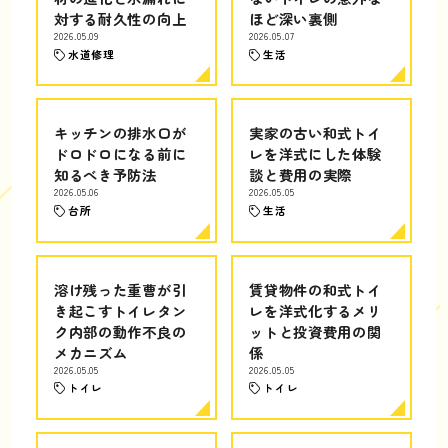
対する耐久性の向上
ほど深い裏側
2026.05.09
2026.05.07
水道修理
生活
キッチンの排水口が
実家の古い和式トイ
ドロドロになる前に
レを洋式にした体験
知るべき予防法
談と費用の実際
2026.05.06
2026.05.05
台所
生活
溶け残った重曹が引
賃貸物件の和式トイ
き起こすトイレタン
レを洋式化するメリ
ク内部の動作不良の
ットと投資費用の関
メカニズム
係
2026.05.05
2026.05.05
トイレ
トイレ