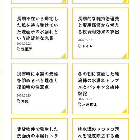
長期不在から帰宅し
長期的な維持管理費
た私を待ち受けてい
と資産価値から考え
た洗面所の水漏れと
る投資対効果の算出
いう絶望的な光景
2026.05.30
2026.06.02
トイレ
洗面所
災害時に水道の元栓
冬の朝に直面した給
を閉めるべき理由と
湯器の水漏れトラブ
復旧時の注意点
ルとパッキン交換体
験記
2026.05.29
2026.05.28
知識
水道修理
賃貸物件で発生した
排水溝のドロドロ汚
洗面所の水漏れトラ
れを徹底除去する最