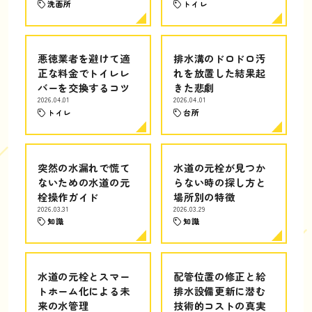
洗面所
トイレ
悪徳業者を避けて適
排水溝のドロドロ汚
正な料金でトイレレ
れを放置した結果起
バーを交換するコツ
きた悲劇
2026.04.01
2026.04.01
トイレ
台所
突然の水漏れで慌て
水道の元栓が見つか
ないための水道の元
らない時の探し方と
栓操作ガイド
場所別の特徴
2026.03.31
2026.03.29
知識
知識
水道の元栓とスマー
配管位置の修正と給
トホーム化による未
排水設備更新に潜む
来の水管理
技術的コストの真実