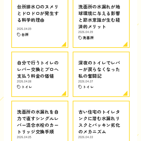
台所排水口のヌメリ
洗面所の水漏れが地
とドロドロが発生す
球環境に与える影響
る科学的理由
と節水意識が生む経
済的メリット
2026.04.09
2026.04.09
台所
洗面所
自分で行うトイレの
深夜のトイレでレバ
レバー交換とプロへ
ーが戻らなくなった
支払う料金の価値
私の奮闘記
2026.04.08
2026.04.07
トイレ
トイレ
洗面所の水漏れを自
古い住宅のトイレタ
力で直すシングルレ
ンクに潜む水漏れリ
バー混合水栓のカー
スクとパッキン劣化
トリッジ交換手順
のメカニズム
2026.04.05
2026.04.03