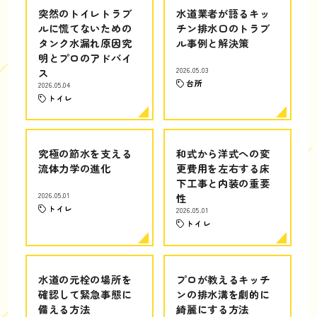
突然のトイレトラブ
水道業者が語るキッ
ルに慌てないための
チン排水口のトラブ
タンク水漏れ原因究
ル事例と解決策
明とプロのアドバイ
ス
2026.05.03
台所
2026.05.04
トイレ
究極の節水を支える
和式から洋式への変
流体力学の進化
更費用を左右する床
下工事と内装の重要
2026.05.01
性
トイレ
2026.05.01
トイレ
水道の元栓の場所を
プロが教えるキッチ
確認して緊急事態に
ンの排水溝を劇的に
備える方法
綺麗にする方法