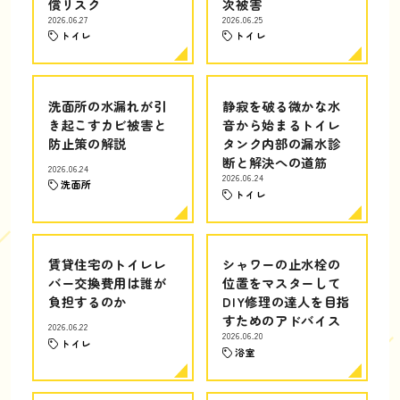
償リスク
次被害
2026.06.27
2026.06.25
トイレ
トイレ
洗面所の水漏れが引
静寂を破る微かな水
き起こすカビ被害と
音から始まるトイレ
防止策の解説
タンク内部の漏水診
断と解決への道筋
2026.06.24
2026.06.24
洗面所
トイレ
賃貸住宅のトイレレ
シャワーの止水栓の
バー交換費用は誰が
位置をマスターして
負担するのか
DIY修理の達人を目指
すためのアドバイス
2026.06.22
2026.06.20
トイレ
浴室