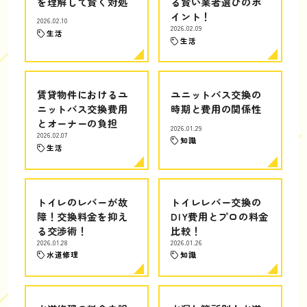
を理解して賢く対処
る賢い業者選びのポ
イント！
2026.02.10
2026.02.09
生活
生活
賃貸物件におけるユ
ユニットバス交換の
ニットバス交換費用
時期と費用の関係性
とオーナーの負担
2026.01.29
2026.02.07
知識
生活
トイレのレバーが故
トイレレバー交換の
障！交換料金を抑え
DIY費用とプロの料金
る交渉術！
比較！
2026.01.28
2026.01.26
水道修理
知識