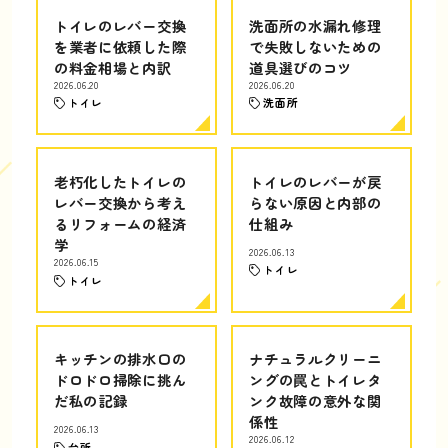
トイレのレバー交換
洗面所の水漏れ修理
を業者に依頼した際
で失敗しないための
の料金相場と内訳
道具選びのコツ
2026.06.20
2026.06.20
トイレ
洗面所
老朽化したトイレの
トイレのレバーが戻
レバー交換から考え
らない原因と内部の
るリフォームの経済
仕組み
学
2026.06.13
2026.06.15
トイレ
トイレ
キッチンの排水口の
ナチュラルクリーニ
ドロドロ掃除に挑ん
ングの罠とトイレタ
だ私の記録
ンク故障の意外な関
係性
2026.06.13
2026.06.12
台所