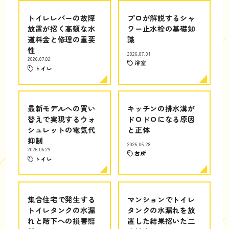
トイレレバーの故障
プロが解説するシャ
放置が招く高額な水
ワー止水栓の基礎知
道料金と修理の重要
識
性
2026.07.01
2026.07.02
浴室
トイレ
最新モデルへの買い
キッチンの排水溝が
替えで実現するウォ
ドロドロになる原因
シュレットの電気代
と正体
抑制
2026.06.28
2026.06.29
台所
トイレ
集合住宅で発生する
マンションでトイレ
トイレタンクの水漏
タンクの水漏れを放
れと階下への損害賠
置した結果招いた二