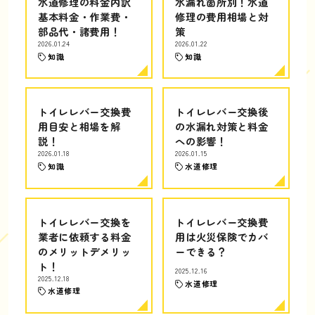
水道修理の料金内訳
水漏れ箇所別！水道
基本料金・作業費・
修理の費用相場と対
部品代・諸費用！
策
2026.01.24
2026.01.22
知識
知識
トイレレバー交換費
トイレレバー交換後
用目安と相場を解
の水漏れ対策と料金
説！
への影響！
2026.01.18
2026.01.15
知識
水道修理
トイレレバー交換を
トイレレバー交換費
業者に依頼する料金
用は火災保険でカバ
のメリットデメリッ
ーできる？
ト！
2025.12.16
2025.12.18
水道修理
水道修理