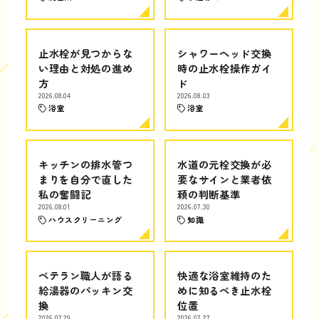
止水栓が見つからな
シャワーヘッド交換
い理由と対処の進め
時の止水栓操作ガイ
方
ド
2026.08.04
2026.08.03
浴室
浴室
キッチンの排水管つ
水道の元栓交換が必
まりを自分で直した
要なサインと業者依
私の奮闘記
頼の判断基準
2026.08.01
2026.07.30
ハウスクリーニング
知識
ベテラン職人が語る
快適な浴室維持のた
給湯器のパッキン交
めに知るべき止水栓
換
位置
2026.07.29
2026.07.27