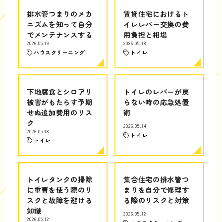
排水管つまりのメカ
賃貸住宅におけるト
ニズムを知って自分
イレレバー交換の費
でメンテナンスする
用負担と相場
2026.05.19
2026.05.18
ハウスクリーニング
トイレ
下地腐食とシロアリ
トイレのレバーが戻
被害がもたらす予期
らない時の応急処置
せぬ追加費用のリス
術
ク
2026.05.14
2026.05.18
トイレ
トイレ
トイレタンクの掃除
集合住宅の排水管つ
に重曹を使う際のリ
まりを自分で修理す
スクと故障を避ける
る際のリスクと対策
知識
2026.05.12
2026.05.12