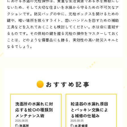
における水道の元栓操作は、貴重な生活資源である水を無駄にし
ないため、そして大切な住まいを水損から守るための不可欠なア
クションです。防災バッグの中に、元栓ボックスを開けるための
鍵や、暗い場所を照らすライト、固いハンドルを回すための補助
工具などを入れておくことも検討してください。水は命に直結す
るものです。その供給の鍵を握る元栓の操作をマスターしておく
ことは、どのような備蓄品にも勝る、実効性の高い防災スキルと
なるでしょう。
おすすめ記事
洗面所の水漏れに対
給湯器の水漏れ原因
応する蛇口の種類別
とパッキン交換によ
メンテナンス術
る補修の仕組み
2026.08.05
2026.08.05
洗面所
水道修理