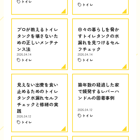
トイレ
トイレ
プロが教えるトイレ
日々の暮らしを脅か
タンクを壊さないた
すトイレタンクの水
めの正しいメンテナ
漏れを見つけるセル
ンス法
フチェック
2026.04.14
2026.04.14
トイレ
トイレ
見えない出費を食い
築年数の経過した家
止めるためのトイレ
で頻発するレバーハ
タンク水漏れセルフ
ンドルの固着事例
チェックと修繕の実
践
2026.04.12
トイレ
2026.04.12
トイレ