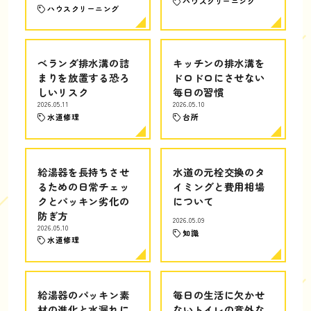
ハウスクリーニング
ハウスクリーニング
ベランダ排水溝の詰
キッチンの排水溝を
まりを放置する恐ろ
ドロドロにさせない
しいリスク
毎日の習慣
2026.05.11
2026.05.10
水道修理
台所
給湯器を長持ちさせ
水道の元栓交換のタ
るための日常チェッ
イミングと費用相場
クとパッキン劣化の
について
防ぎ方
2026.05.09
2026.05.10
知識
水道修理
給湯器のパッキン素
毎日の生活に欠かせ
材の進化と水漏れに
ないトイレの意外な