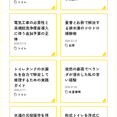
トイレ
電気工事の必要性と
重曹とお酢で解決す
高機能洗浄便座導入
る排水溝のドロドロ
に伴う追加予算の正
掃除術
体
2026.07.13
2026.07.14
台所
トイレ
トイレタンクの水漏
突然の豪雨でベラン
れを自力で特定して
ダが浸水した私の苦
修理するための実践
い経験
ガイド
2026.07.09
2026.07.11
水道修理
トイレ
水道の元栓操作を伴
和式トイレを洋式に