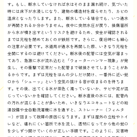
す。もし、断水していなければ水はそのまま漏れ続け、気づいた
時には床下が水浸しになり、建物の構造材を腐らせたり、カビの
温床となったりします。また、断水している場合でも、いつ通水
が再開されるか分かりません。夜中に突然水圧が戻り、損傷箇所
から水が噴き出すというリスクを避けるため、安全が確認される
までは元栓を閉めておくのが鉄則です。さらに、復旧時にも細心
の注意が必要です。水道局が通水を再開した際、いきなり元栓を
全開にするのは避けてください。断水後の配管には空気が溜まっ
ており、急激に水が流れ込むと「ウォーターハンマー現象」が発
生し、その衝撃で正常だった配管まで破損させてしまうことがあ
るからです。まずは元栓をほんの少しだけ開け、一番外に近い蛇
口から「シューッ」という空気の抜ける音が収まるのを待ちま
す。その後、出てくる水が茶色く濁っていないか、サビや泥が混
じっていないかを確認してください。断水直後の水には、配管内
の汚れが混じることが多いため、いきなりエコキュートなどの給
湯設備や全自動洗濯機に水を通すと、ストレーナー（フィルタ
ー）が詰まって故障の原因になります。まずは屋外の立栓やトイ
レなど、壊れにくい箇所で水を流し、透明になってから他の蛇口
を少しずつ開けていくのが正しい手順です。このように、災害時