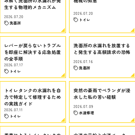
み解く洗面所の水漏れが発
機械の知恵
生する物理的メカニズム
2026.07.20
2026.07.20
トイレ
洗面所
レバーが戻らないトラブル
洗面所の水漏れを放置する
を即座に解決する応急処置
と発生する高額請求の恐怖
の全手順
2026.07.16
2026.07.17
洗面所
トイレ
トイレタンクの水漏れを自
突然の豪雨でベランダが浸
力で特定して修理するため
水した私の苦い経験
の実践ガイド
2026.07.09
2026.07.11
水道修理
トイレ