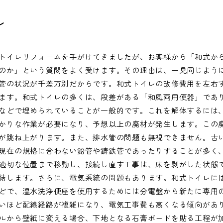
レ
トイレリフォームを手がけてきましたが、お客様から「和式か
のか」という質問をよく受けます。その理由は、一見同じよう
管の状況が千差万別だからです。和式トイレの改修費用を左右
ます。和式トイレの多くは、段差がある「和風両用便器」であ
などで埋められていることが一般的です。これを解体するには
かりな作業が必要になり、予想以上の廃材が発生します。この
が跳ね上がります。また、排水管の問題も無視できません。古
現在の規格に合わない鉛管や鋳鉄管であったりすることが多く
適切な位置まで移動し、接続し直す工事は、床を剥がした状態
結します。さらに、電気系統の問題もあります。和式トイレに
どで、温水洗浄便座を使用するためには分電盤から新たに専用
いほど配線経路が複雑になり、電気工事費も高くなる傾向があ
ルから壁紙に変える場合、下地となる石膏ボードを貼る工程が