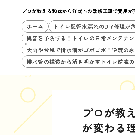
プロが教える和式から洋式への改修工事で費用が
ホーム
トイレ配管水漏れのDIY修理が
異音を予防する！トイレの日常メンテナン
大雨や台風で排水溝がゴボゴボ！逆流の原
排水管の構造から解き明かすトイレ逆流の
プロが教
が変わる