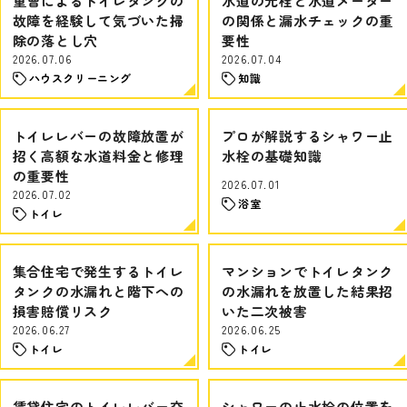
重曹によるトイレタンクの
水道の元栓と水道メーター
故障を経験して気づいた掃
の関係と漏水チェックの重
除の落とし穴
要性
2026.07.06
2026.07.04
ハウスクリーニング
知識
トイレレバーの故障放置が
プロが解説するシャワー止
招く高額な水道料金と修理
水栓の基礎知識
の重要性
2026.07.01
2026.07.02
浴室
トイレ
集合住宅で発生するトイレ
マンションでトイレタンク
タンクの水漏れと階下への
の水漏れを放置した結果招
損害賠償リスク
いた二次被害
2026.06.27
2026.06.25
トイレ
トイレ
賃貸住宅のトイレレバー交
シャワーの止水栓の位置を