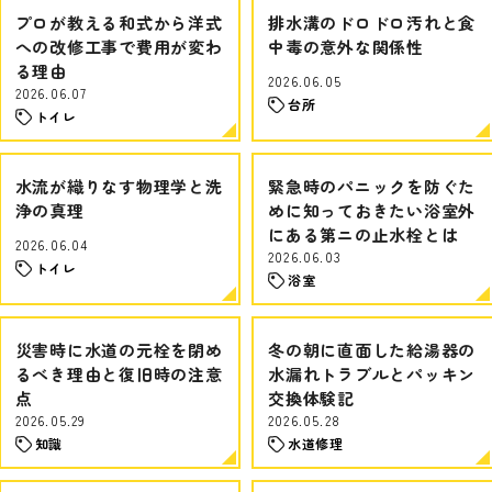
プロが教える和式から洋式
排水溝のドロドロ汚れと食
への改修工事で費用が変わ
中毒の意外な関係性
る理由
2026.06.05
2026.06.07
台所
トイレ
水流が織りなす物理学と洗
緊急時のパニックを防ぐた
浄の真理
めに知っておきたい浴室外
にある第ニの止水栓とは
2026.06.04
2026.06.03
トイレ
浴室
災害時に水道の元栓を閉め
冬の朝に直面した給湯器の
るべき理由と復旧時の注意
水漏れトラブルとパッキン
点
交換体験記
2026.05.29
2026.05.28
知識
水道修理