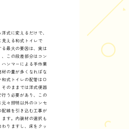
ら洋式に変えるだけで、
に見える和式トイレで
する最大の要因は、実は
り、この段差部分はコン
、ハンマーによる手作業
廃材の量が多くなればな
い和式トイレの配管は口
、そのままでは洋式便器
で行う必要があり、この
は元々照明以外のコンセ
の配線を引き込む工事が
ります。内装材の選択も
加わりますし、床をクッ