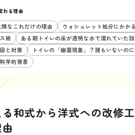
変わる理由
危険なこれだけの理由
ウォシュレット処分にかか
ス術
ある朝トイレの床が透明な水で濡れていた話
因と対策
トイレの「幽霊現象」？誰もいないのに
科学的背景
える和式から洋式への改修
理由