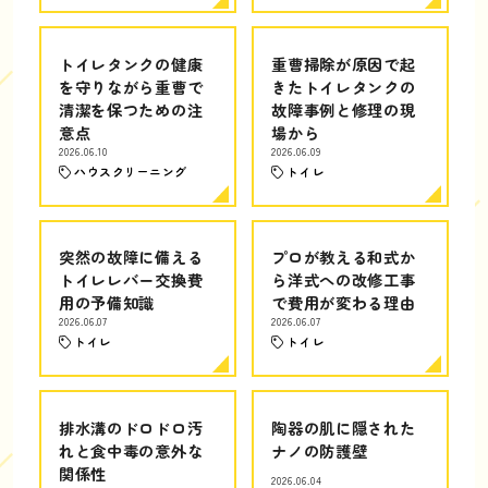
トイレタンクの健康
重曹掃除が原因で起
を守りながら重曹で
きたトイレタンクの
清潔を保つための注
故障事例と修理の現
意点
場から
2026.06.10
2026.06.09
ハウスクリーニング
トイレ
突然の故障に備える
プロが教える和式か
トイレレバー交換費
ら洋式への改修工事
用の予備知識
で費用が変わる理由
2026.06.07
2026.06.07
トイレ
トイレ
排水溝のドロドロ汚
陶器の肌に隠された
れと食中毒の意外な
ナノの防護壁
関係性
2026.06.04