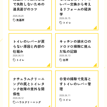
で失敗しないための
レバー交換から考え
道具選びのコツ
るリフォームの経済
学
2026.06.20
2026.06.15
洗面所
トイレ
トイレのレバーが戻
キッチンの排水口の
らない原因と内部の
ドロドロ掃除に挑ん
仕組み
だ私の記録
2026.06.13
2026.06.13
トイレ
台所
ナチュラルクリーニ
日常の掃除で見落と
ングの罠とトイレタ
すトイレのレバー管
ンク故障の意外な関
理
係性
2026.06.11
2026.06.12
トイレ
ハウスクリーニング