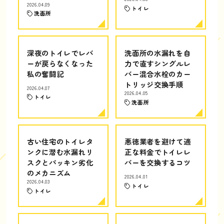
2026.04.09
トイレ
洗面所
深夜のトイレでレバ
洗面所の水漏れを自
ーが戻らなくなった
力で直すシングルレ
私の奮闘記
バー混合水栓のカー
トリッジ交換手順
2026.04.07
2026.04.05
トイレ
洗面所
古い住宅のトイレタ
悪徳業者を避けて適
ンクに潜む水漏れリ
正な料金でトイレレ
スクとパッキン劣化
バーを交換するコツ
のメカニズム
2026.04.01
2026.04.03
トイレ
トイレ