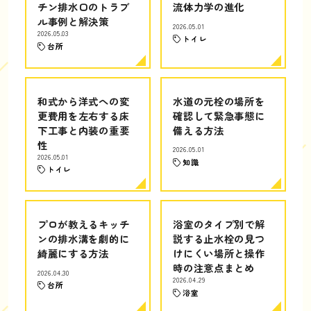
チン排水口のトラブ
流体力学の進化
ル事例と解決策
2026.05.01
2026.05.03
トイレ
台所
和式から洋式への変
水道の元栓の場所を
更費用を左右する床
確認して緊急事態に
下工事と内装の重要
備える方法
性
2026.05.01
2026.05.01
知識
トイレ
プロが教えるキッチ
浴室のタイプ別で解
ンの排水溝を劇的に
説する止水栓の見つ
綺麗にする方法
けにくい場所と操作
時の注意点まとめ
2026.04.30
2026.04.29
台所
浴室