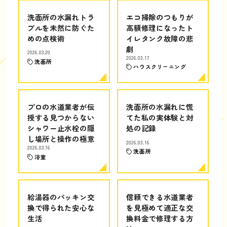
洗面所の水漏れトラ
エコ掃除のつもりが
ブルを未然に防ぐた
高額修理になったト
めの点検術
イレタンク故障の悲
劇
2026.03.20
2026.03.17
洗面所
ハウスクリーニング
プロの水道業者が伝
洗面所の水漏れに慌
授する見つからない
てた私の実体験と対
シャワー止水栓の隠
処の記録
し場所と操作の極意
2026.03.16
2026.03.16
洗面所
浴室
給湯器のパッキン交
信頼できる水道業者
換で得られた安心な
を見極めて適正な交
生活
換料金で修理する方