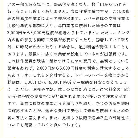
クの一部である場合は、部品代が高くなり、数千円から1万円を
超えることも珍しくありません。次に作業工賃ですが、これは修
理の難易度や業者によって差が出ます。レバー自体の交換作業は
比較的単純な部類に入り、専門業者に依頼した場合の工賃は
3,000円から8,000円程度が相場とされています。ただし、タンク
内の他の部品も同時に交換が必要になったり、固着していて取り
外しに時間がかかったりする場合は、追加料金が発生することも
あります。最後に、多くの業者が設定しているのが出張費です。
これは作業員が現場に駆けつけるための費用で、無料としている
業者もあれば、2,000円から5,000円程度の料金を請求するところ
もあります。これらを合計すると、トイレのレバー交換にかかる
総額は、5,000円から15,000円程度が一般的な目安となるでしょ
う。ただし、深夜や早朝、休日の緊急対応には、通常料金の1.5倍
から2倍程度の割増料金が加算される場合が多いので注意が必要
です。事前に複数の業者から見積もりを取り、料金の内訳を詳細
に確認することが、適正な費用で安心して修理を依頼するための
賢い方法と言えます。また、見積もり段階で追加料金の可能性に
ついても確認しておくと良いでしょう。