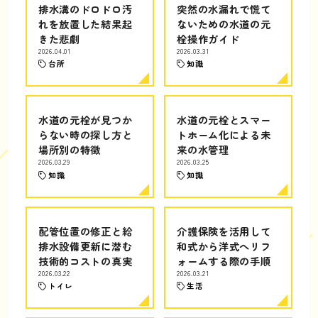
排水溝のドロドロ汚
突然の水漏れで慌て
れを放置した結果起
ないための水道の元
きた悲劇
栓操作ガイド
2026.04.01
2026.03.31
台所
知識
水道の元栓が見つか
水道の元栓とスマー
らない時の探し方と
トホーム化による未
場所別の特徴
来の水管理
2026.03.29
2026.03.25
知識
知識
配管位置の修正と給
介護保険を活用して
排水設備更新に潜む
和式から洋式へリフ
技術的コストの真実
ォームする際の手順
2026.03.22
2026.03.21
トイレ
生活