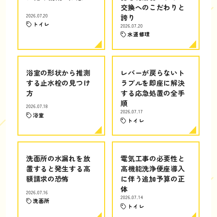
交換へのこだわりと
2026.07.20
誇り
トイレ
2026.07.20
水道修理
浴室の形状から推測
レバーが戻らないト
する止水栓の見つけ
ラブルを即座に解決
方
する応急処置の全手
順
2026.07.18
2026.07.17
浴室
トイレ
洗面所の水漏れを放
電気工事の必要性と
置すると発生する高
高機能洗浄便座導入
額請求の恐怖
に伴う追加予算の正
体
2026.07.16
2026.07.14
洗面所
トイレ