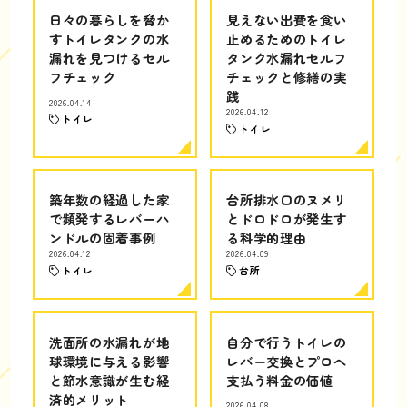
日々の暮らしを脅か
見えない出費を食い
すトイレタンクの水
止めるためのトイレ
漏れを見つけるセル
タンク水漏れセルフ
フチェック
チェックと修繕の実
践
2026.04.14
2026.04.12
トイレ
トイレ
築年数の経過した家
台所排水口のヌメリ
で頻発するレバーハ
とドロドロが発生す
ンドルの固着事例
る科学的理由
2026.04.12
2026.04.09
トイレ
台所
洗面所の水漏れが地
自分で行うトイレの
球環境に与える影響
レバー交換とプロへ
と節水意識が生む経
支払う料金の価値
済的メリット
2026.04.08