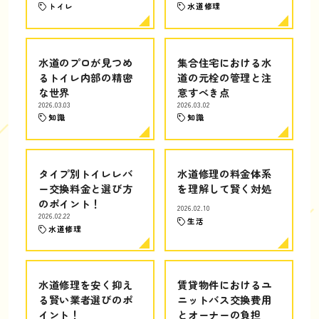
トイレ
水道修理
水道のプロが見つめ
集合住宅における水
るトイレ内部の精密
道の元栓の管理と注
な世界
意すべき点
2026.03.03
2026.03.02
知識
知識
タイプ別トイレレバ
水道修理の料金体系
ー交換料金と選び方
を理解して賢く対処
のポイント！
2026.02.10
2026.02.22
生活
水道修理
水道修理を安く抑え
賃貸物件におけるユ
る賢い業者選びのポ
ニットバス交換費用
イント！
とオーナーの負担