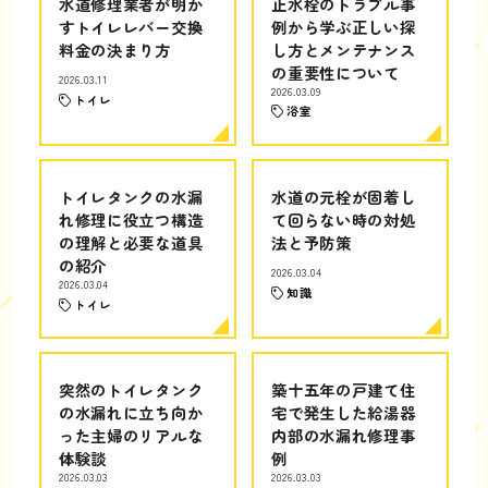
水道修理業者が明か
止水栓のトラブル事
すトイレレバー交換
例から学ぶ正しい探
料金の決まり方
し方とメンテナンス
の重要性について
2026.03.11
2026.03.09
トイレ
浴室
トイレタンクの水漏
水道の元栓が固着し
れ修理に役立つ構造
て回らない時の対処
の理解と必要な道具
法と予防策
の紹介
2026.03.04
2026.03.04
知識
トイレ
突然のトイレタンク
築十五年の戸建て住
の水漏れに立ち向か
宅で発生した給湯器
った主婦のリアルな
内部の水漏れ修理事
体験談
例
2026.03.03
2026.03.03