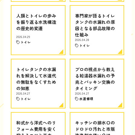
人類とトイレの歩み
専門家が語るトイレ
を振り返る水洗構造
タンクの水漏れの原
の歴史的変遷
因となる部品故障の
仕組み
2026.04.29
2026.04.28
トイレ
トイレ
トイレタンクの水漏
プロの視点から教え
れを解決して水道代
る給湯器水漏れの予
の無駄をなくすため
兆とパッキン交換の
の知恵
タイミング
2026.04.27
2026.04.27
トイレ
水道修理
和式から洋式へのリ
キッチンの排水口の
フォーム費用を安く
ドロドロ汚れと市販