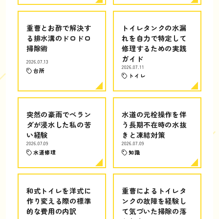
重曹とお酢で解決す
トイレタンクの水漏
る排水溝のドロドロ
れを自力で特定して
掃除術
修理するための実践
ガイド
2026.07.13
2026.07.11
台所
トイレ
突然の豪雨でベラン
水道の元栓操作を伴
ダが浸水した私の苦
う長期不在時の水抜
い経験
きと凍結対策
2026.07.09
2026.07.09
水道修理
知識
和式トイレを洋式に
重曹によるトイレタ
作り変える際の標準
ンクの故障を経験し
的な費用の内訳
て気づいた掃除の落