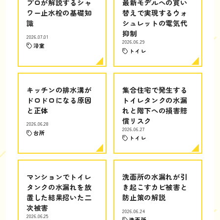
プロが解説するシャ
最新モデルへの買い
ワー止水栓の基礎知
替えで実現するウォ
識
シュレットの電気代
抑制
2026.07.01
2026.06.29
浴室
トイレ
キッチンの排水溝が
集合住宅で発生する
ドロドロになる原因
トイレタンクの水漏
と正体
れと階下への損害賠
償リスク
2026.06.28
2026.06.27
台所
トイレ
マンションでトイレ
洗面所の水漏れが引
タンクの水漏れを放
き起こすカビ被害と
置した結果招いた二
防止策の解説
次被害
2026.06.24
2026.06.25
洗面所