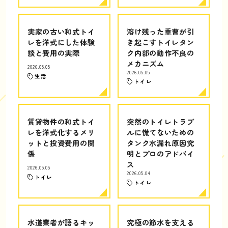
実家の古い和式トイ
溶け残った重曹が引
レを洋式にした体験
き起こすトイレタン
談と費用の実際
ク内部の動作不良の
メカニズム
2026.05.05
2026.05.05
生活
トイレ
賃貸物件の和式トイ
突然のトイレトラブ
レを洋式化するメリ
ルに慌てないための
ットと投資費用の関
タンク水漏れ原因究
係
明とプロのアドバイ
ス
2026.05.05
2026.05.04
トイレ
トイレ
水道業者が語るキッ
究極の節水を支える