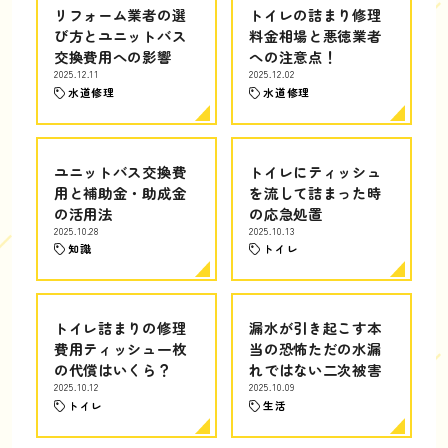
リフォーム業者の選
トイレの詰まり修理
び方とユニットバス
料金相場と悪徳業者
交換費用への影響
への注意点！
2025.12.11
2025.12.02
水道修理
水道修理
ユニットバス交換費
トイレにティッシュ
用と補助金・助成金
を流して詰まった時
の活用法
の応急処置
2025.10.28
2025.10.13
知識
トイレ
トイレ詰まりの修理
漏水が引き起こす本
費用ティッシュ一枚
当の恐怖ただの水漏
の代償はいくら？
れではない二次被害
2025.10.12
2025.10.09
トイレ
生活