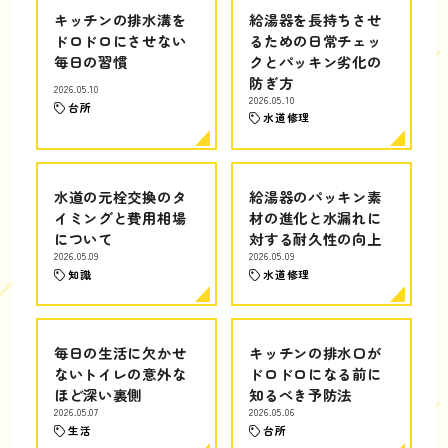
キッチンの排水溝を
給湯器を長持ちさせ
ドロドロにさせない
るための日常チェッ
毎日の習慣
クとパッキン劣化の
防ぎ方
2026.05.10
2026.05.10
台所
水道修理
水道の元栓交換のタ
給湯器のパッキン素
イミングと費用相場
材の進化と水漏れに
について
対する耐久性の向上
2026.05.09
2026.05.09
知識
水道修理
毎日の生活に欠かせ
キッチンの排水口が
ないトイレの意外な
ドロドロになる前に
ほど深い裏側
知るべき予防法
2026.05.07
2026.05.06
生活
台所