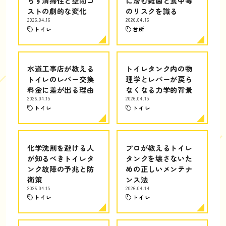
らす清掃性と空間コ
に潜む雑菌と食中毒
ストの劇的な変化
のリスクを識る
2026.04.16
2026.04.16
トイレ
台所
水道工事店が教える
トイレタンク内の物
トイレのレバー交換
理学とレバーが戻ら
料金に差が出る理由
なくなる力学的背景
2026.04.15
2026.04.15
トイレ
トイレ
化学洗剤を避ける人
プロが教えるトイレ
が知るべきトイレタ
タンクを壊さないた
ンク故障の予兆と防
めの正しいメンテナ
衛策
ンス法
2026.04.15
2026.04.14
トイレ
トイレ