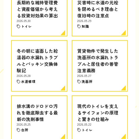
長期的な維持管理費
災害時に水道の元栓
と資産価値から考え
を閉めるべき理由と
る投資対効果の算出
復旧時の注意点
2026.05.30
2026.05.29
トイレ
知識
冬の朝に直面した給
賃貸物件で発生した
湯器の水漏れトラブ
洗面所の水漏れトラ
ルとパッキン交換体
ブルと居住者の善管
験記
注意義務
2026.05.28
2026.05.27
水道修理
洗面所
排水溝のドロドロ汚
現代のトイレを支え
れを徹底除去する最
るサイフォンの原理
新の洗剤事情
と驚きの仕組み
2026.05.25
2026.05.22
台所
トイレ