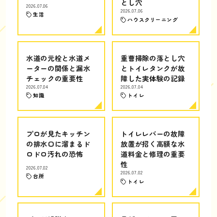
とし穴
2026.07.06
2026.07.06
生活
ハウスクリーニング
水道の元栓と水道メ
重曹掃除の落とし穴
ーターの関係と漏水
とトイレタンクが故
チェックの重要性
障した実体験の記録
2026.07.04
2026.07.04
知識
トイレ
プロが見たキッチン
トイレレバーの故障
の排水口に溜まるド
放置が招く高額な水
ロドロ汚れの恐怖
道料金と修理の重要
性
2026.07.02
2026.07.02
台所
トイレ