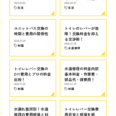
2026.02.09
2026.02.07
生活
生活
ユニットバス交換の
トイレのレバーが故
時期と費用の関係性
障！交換料金を抑え
る交渉術！
2026.01.29
2026.01.28
知識
水道修理
トイレレバー交換の
水道修理の料金内訳
DIY費用とプロの料金
基本料金・作業費・
比較！
部品代・諸費用！
2026.01.26
2026.01.24
知識
知識
水漏れ箇所別！水道
トイレレバー交換費
修理の費用相場と対
用目安と相場を解