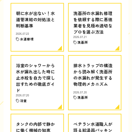
朝に水が出ない！水
洗面所の水漏れ修理
道管凍結の対処法と
を依頼する際に悪徳
判断基準
業者を見極め適切な
プロを選ぶ方法
2026.07.22
2026.07.21
水道修理
洗面所
浴室のシャワーから
排水トラップの構造
水が漏れ出した時に
から読み解く洗面所
止水栓を自力で探し
の水漏れが発生する
出すための徹底ガイ
物理的メカニズム
ド
2026.07.20
2026.07.20
洗面所
浴室
タンクの内部で静か
ベテラン水道職人が
に働く機械の知恵
語る給湯器パッキン