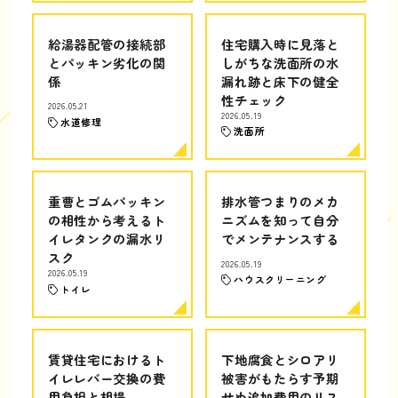
給湯器配管の接続部
住宅購入時に見落と
とパッキン劣化の関
しがちな洗面所の水
係
漏れ跡と床下の健全
性チェック
2026.05.21
2026.05.19
水道修理
洗面所
重曹とゴムパッキン
排水管つまりのメカ
の相性から考えるト
ニズムを知って自分
イレタンクの漏水リ
でメンテナンスする
スク
2026.05.19
2026.05.19
ハウスクリーニング
トイレ
賃貸住宅におけるト
下地腐食とシロアリ
イレレバー交換の費
被害がもたらす予期
用負担と相場
せぬ追加費用のリス