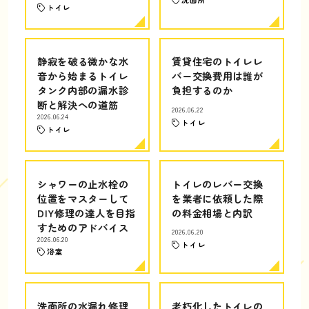
トイレ
静寂を破る微かな水
賃貸住宅のトイレレ
音から始まるトイレ
バー交換費用は誰が
タンク内部の漏水診
負担するのか
断と解決への道筋
2026.06.22
2026.06.24
トイレ
トイレ
シャワーの止水栓の
トイレのレバー交換
位置をマスターして
を業者に依頼した際
DIY修理の達人を目指
の料金相場と内訳
すためのアドバイス
2026.06.20
2026.06.20
トイレ
浴室
洗面所の水漏れ修理
老朽化したトイレの