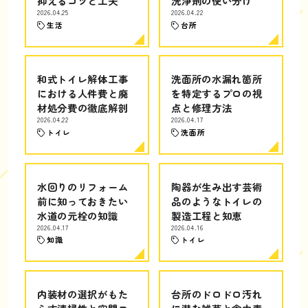
抑えるコツと工夫
洗浄剤の使い分け
2026.04.25
2026.04.22
生活
台所
和式トイレ解体工事
洗面所の水漏れ箇所
における人件費と廃
を特定するプロの視
材処分費の徹底解剖
点と修理方法
2026.04.22
2026.04.17
トイレ
洗面所
水回りのリフォーム
陶器が生み出す芸術
前に知っておきたい
品のようなトイレの
水道の元栓の知識
製造工程と知恵
2026.04.17
2026.04.16
知識
トイレ
内装材の選択がもた
台所のドロドロ汚れ