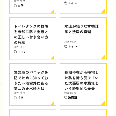
2026.06.05
トイレ
台所
トイレタンクの故障
水流が織りなす物理
を未然に防ぐ重曹と
学と洗浄の真理
の正しい付き合い方
の極意
2026.06.04
トイレ
2026.06.04
トイレ
緊急時のパニックを
長期不在から帰宅し
防ぐために知ってお
た私を待ち受けてい
きたい浴室外にある
た洗面所の水漏れと
第ニの止水栓とは
いう絶望的な光景
2026.06.03
2026.06.02
浴室
洗面所