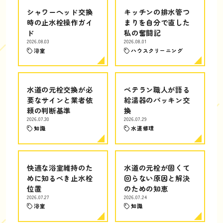
シャワーヘッド交換
キッチンの排水管つ
時の止水栓操作ガイ
まりを自分で直した
ド
私の奮闘記
2026.08.03
2026.08.01
浴室
ハウスクリーニング
水道の元栓交換が必
ベテラン職人が語る
要なサインと業者依
給湯器のパッキン交
頼の判断基準
換
2026.07.30
2026.07.29
知識
水道修理
快適な浴室維持のた
水道の元栓が固くて
めに知るべき止水栓
回らない原因と解決
位置
のための知恵
2026.07.27
2026.07.24
浴室
知識