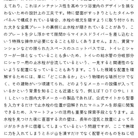
えており、これはメンテナンス性を高めつつ浴室内のデザインを損な
わないための設計上の工夫です。特に壁面がすっきりとしたタイルや
パネルで構成されている場合、水栓の根元を隠すように取り付けられ
た大きな金属プレートの裏側に止水栓が隠されていることがあり、こ
のプレートを少し浮かせて隙間からマイナスドライバーを差し込むと
いう特殊な操作が必要になることも珍しくありません。また、賃貸マ
ンションなどの限られたスペースのユニットバスでは、トイレとシャ
ワーが一体となっていることも多いため、トイレの給水管の分岐部分
にシャワー用の止水栓が合流しているという、一見すると関連性のな
いような配置になっていることもあります。こうした複雑な配置を理
解するためには、単に「どこにあるか」という物理的な場所だけでな
く、その建物がいつ頃建てられ、どのようなメーカーの設備が入って
いるかという背景を知ることも近道となり、例えばＴＯＴＯやＬＩＸ
ＩＬといった国内大手メーカーの製品であれば、公式サイトから型番
を入力するだけで止水栓の位置が図解されたマニュアルを即座に閲覧
できるため、スマートフォンの活用も重要な探索手段となります。止
水栓を見つけた後に直面する次の壁は、長年の湿気と放置によってネ
ジがカチカチに固着してしまっているという問題ですが、ここで無理
に力を入れてしまうとネジ山を潰すだけでなく配管そのものをねじ切