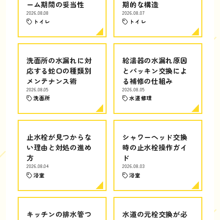
ーム期間の妥当性
期的な構造
2026.08.08
2026.08.07
トイレ
トイレ
洗面所の水漏れに対
給湯器の水漏れ原因
応する蛇口の種類別
とパッキン交換によ
メンテナンス術
る補修の仕組み
2026.08.05
2026.08.05
洗面所
水道修理
止水栓が見つからな
シャワーヘッド交換
い理由と対処の進め
時の止水栓操作ガイ
方
ド
2026.08.04
2026.08.03
浴室
浴室
キッチンの排水管つ
水道の元栓交換が必