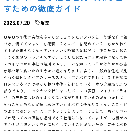
すための徹底ガイド
2026.07.20
浴室
日曜日の午後に突然浴室から聞こえてきたポタポタという嫌な音に気
づき、慌ててシャワーを確認するとレバーを閉めているにもかかわら
ず水が止まらなくなっているという絶望的な状況は、誰の身にも起こ
りうる家庭のトラブルですが、こうした緊急時にまず冷静になって探
すべきなのが止水栓の場所であり、これを知っているかどうかが被害
を最小限に食い止める分かれ道となります。多くの一般的な住宅で見
られる壁付けタイプのサーモスタット混合水栓であれば、まず最初に
目を向けるべきは壁から蛇口本体へと伸びている二本の金属製の脚の
部分であり、このクランク状になったパーツの表面にマイナスドライ
バーの先を差し込めるような深い溝が刻まれているのが見つかれば、
それこそがあなたが探し求めていた止水栓に他なりません。このネジ
のような部分を時計回りにゆっくりと回していくことで、内部のバル
ブが閉じて水の供給を遮断できる仕組みになっていますが、右側が水
で左側がお湯という具合に独立していることが多いため、完全に水を