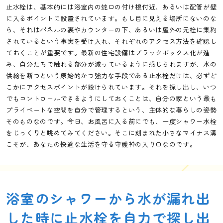
止水栓は、基本的には浴室内の蛇口の付け根付近、あるいは配管が壁
に入るポイントに設置されています。もし目に見える場所にないのな
ら、それはパネルの裏やカウンターの下、あるいは屋外の元栓に集約
されているという事実を受け入れ、それぞれのアクセス方法を確認し
ておくことが重要です。最新の住宅設備はブラックボックス化が進
み、自分たちで触れる部分が減っているように感じられますが、水の
供給を断つという原始的かつ強力な手段である止水栓だけは、必ずど
こかにアクセスポイントが設けられています。それを探し出し、いつ
でもコントロールできるようにしておくことは、自分の家という最も
プライベートな空間を自分で管理するという、主体的な暮らしの姿勢
そのものなのです。今日、お風呂に入る前にでも、一度シャワー水栓
をじっくりと眺めてみてください。そこに刻まれた小さなマイナス溝
こそが、あなたの快適な生活を守る守護神の入り口なのです。
浴室のシャワーから水が漏れ出
した時に止水栓を自力で探し出