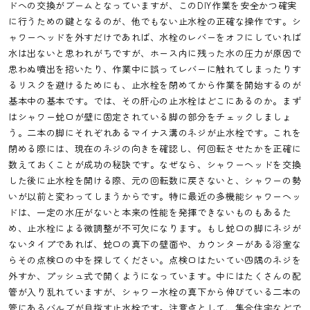
ドへの交換がブームとなっていますが、このDIY作業を安全かつ確実
に行うための鍵となるのが、他でもない止水栓の正確な操作です。シ
ャワーヘッドを外すだけであれば、水栓のレバーをオフにしていれば
水は出ないと思われがちですが、ホース内に残った水の圧力が原因で
思わぬ噴出を招いたり、作業中に誤ってレバーに触れてしまったりす
るリスクを避けるためにも、止水栓を閉めてから作業を開始するのが
基本中の基本です。では、その肝心の止水栓はどこにあるのか。まず
はシャワー蛇口が壁に固定されている脚の部分をチェックしましょ
う。二本の脚にそれぞれあるマイナス溝のネジが止水栓です。これを
閉める際には、現在のネジの向きを確認し、何回転させたかを正確に
数えておくことが成功の秘訣です。なぜなら、シャワーヘッドを交換
した後に止水栓を開ける際、元の回転数に戻さないと、シャワーの勢
いが以前と変わってしまうからです。特に最近の多機能シャワーヘッ
ドは、一定の水圧がないと本来の性能を発揮できないものもあるた
め、止水栓による微調整が不可欠になります。もし蛇口の脚にネジが
ないタイプであれば、蛇口の真下の壁面や、カウンターがある浴室な
らその点検口の中を探してください。点検口はたいてい四隅のネジを
外すか、プッシュ式で開くようになっています。中にはたくさんの配
管が入り乱れていますが、シャワー水栓の真下から伸びている二本の
管にあるバルブが目指す止水栓です。注意点として、集合住宅などで