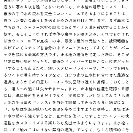
途方に暮れる夜を過ごさないためにも、止水栓の場所をマスターし、
自分の手で水の流れを完全にコントロールできるようになることは、
自立した豊かな暮らしを送るための必須科目と言えます。まず基本に
立ち返り、シャワー水栓の脚部にあるマイナス溝を確認することから
始め、もしそこになければ本体の裏や下を覗き込み、それでもなけれ
ばカウンターの下や点検口の中、最後は屋外の元栓へと、捜索範囲を
広げていくステップを自分の中でマニュアル化しておくことが、パニ
ックを鎮める最高の方法です。止水栓の場所を特定した際に、そこが
非常に狭い場所だったり、普通のドライバーでは届かない位置だった
りすることもあるため、短いスタビードライバーや、コインでも回せ
るワイドな溝を持つタイプなど、自分の家の止水栓に合わせた最適な
道具をあらかじめ用意し、トイレや洗面所の近くに常備しておくこと
も、達人への道には欠かせません。また、止水栓の位置を確認する際
には、単に場所を見るだけでなく、実際に少しだけ回してみて「お湯
と水の出る量のバランス」を自分で調整してみるのも良い練習にな
り、冬場は水温が低いためお湯を多めに出すように調整し、夏場は逆
に水の勢いを強くするなど、止水栓を使いこなすことでシャワーの快
適性をカスタマイズする楽しみも見出せるようになります。止水栓は
決して「触れてはいけない禁断の場所」ではなく、むしろ積極的にそ