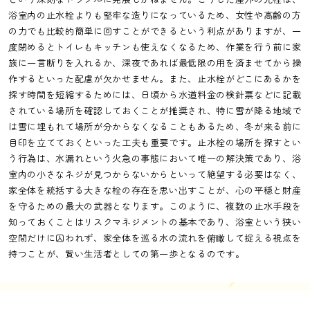
浴室内の止水栓よりも堅牢な造りになっているため、女性や高齢の方
の力でも比較的簡単に回すことができるという利点がありますが、一
度閉めるとトイレもキッチンも使えなくなるため、作業を行う前に家
族に一言断りを入れるか、深夜であれば最低限の用を済ませてから操
作するといった配慮が欠かせません。また、止水栓がどこにあるかを
探す時間を短縮するためには、日頃から水道料金の検針票などに記載
されている場所を確認しておくことが推奨され、特に雪が降る地域で
は雪に埋もれて場所が分からなくなることもあるため、冬が来る前に
目印を立てておくといった工夫も重要です。止水栓の場所を探すとい
う行為は、水漏れという火急の事態において唯一の解決策であり、浴
室内の小さなネジが見つからないからといって絶望する必要はなく、
家全体を統括する大きな栓の存在を思い出すことが、心の平穏と財産
を守るための最大の武器となります。このように、複数の止水手段を
知っておくことはリスクマネジメントの基本であり、浴室という狭い
空間だけに囚われず、家全体を巡る水の流れを俯瞰して捉える視点を
持つことが、賢い生活者としての第一歩となるのです。