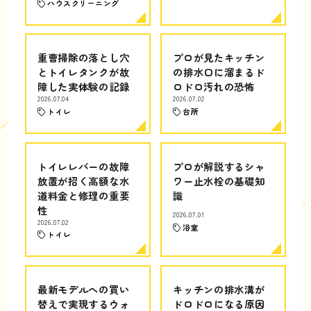
ハウスクリーニング
重曹掃除の落とし穴
プロが見たキッチン
とトイレタンクが故
の排水口に溜まるド
障した実体験の記録
ロドロ汚れの恐怖
2026.07.04
2026.07.02
トイレ
台所
トイレレバーの故障
プロが解説するシャ
放置が招く高額な水
ワー止水栓の基礎知
道料金と修理の重要
識
性
2026.07.01
2026.07.02
浴室
トイレ
最新モデルへの買い
キッチンの排水溝が
替えで実現するウォ
ドロドロになる原因