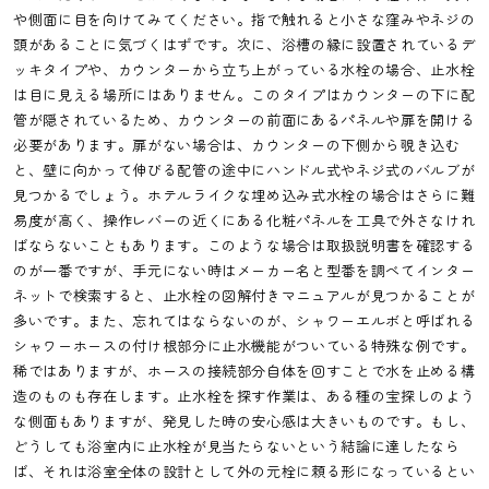
や側面に目を向けてみてください。指で触れると小さな窪みやネジの
頭があることに気づくはずです。次に、浴槽の縁に設置されているデ
ッキタイプや、カウンターから立ち上がっている水栓の場合、止水栓
は目に見える場所にはありません。このタイプはカウンターの下に配
管が隠されているため、カウンターの前面にあるパネルや扉を開ける
必要があります。扉がない場合は、カウンターの下側から覗き込む
と、壁に向かって伸びる配管の途中にハンドル式やネジ式のバルブが
見つかるでしょう。ホテルライクな埋め込み式水栓の場合はさらに難
易度が高く、操作レバーの近くにある化粧パネルを工具で外さなけれ
ばならないこともあります。このような場合は取扱説明書を確認する
のが一番ですが、手元にない時はメーカー名と型番を調べてインター
ネットで検索すると、止水栓の図解付きマニュアルが見つかることが
多いです。また、忘れてはならないのが、シャワーエルボと呼ばれる
シャワーホースの付け根部分に止水機能がついている特殊な例です。
稀ではありますが、ホースの接続部分自体を回すことで水を止める構
造のものも存在します。止水栓を探す作業は、ある種の宝探しのよう
な側面もありますが、発見した時の安心感は大きいものです。もし、
どうしても浴室内に止水栓が見当たらないという結論に達したなら
ば、それは浴室全体の設計として外の元栓に頼る形になっているとい