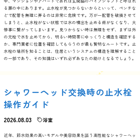
中、マンションやアパートであれば玄関脇のパイプシャフトと呼ばれ
る扉の中にあります。止水栓が見つからないからといって、ペンチな
どで配管を無理に弄るのは非常に危険です。万が一配管を破損させて
しまうと、止水栓がない状態では水の噴出を止める術がなくなり、大
惨事に繋がってしまいます。見つからない時は無理をせず、まずは外
の元栓で水を止めてから、明るい時間帯にゆっくりと構造を確認する
か、専門業者に位置を確認してもらうのが最も賢明なルートです。止
水栓の場所を知ることは、住居というシステムの構造を理解すること
の一部であり、その知識はいずれ必ずあなたの助けとなるでしょう。
シャワーヘッド交換時の止水栓
操作ガイド
2026.08.03
浴室
近年、節水効果の高いモデルや美容効果を謳う高性能なシャワーヘッ