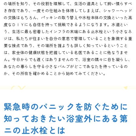
の場所を知り、その役割を理解して、生活の道具として飼い慣らすべ
き存在であり、一度その仕組みを体得してしまえば、シャワーヘッド
の交換はもちろん、パッキンの取り替えや水栓本体の交換といった高
度なＤＩＹにも自信を持って挑戦できるようになります。水道とい
う、生活に最も密着したインフラの末端にある止水栓という小さなネ
ジは、私たちが住まいを自分の意思で管理していることを象徴する重
要な接点であり、その場所を誰よりも詳しく知っているということ
は、家全体の健康状態を把握している名医であることに他なりませ
ん。今日からでも遅くはありませんので、浴室の隅々に目を凝らし、
あなたの暮らしを守る小さなバルブがどこであなたを待っているの
か、その所在を確かめることから始めてみてください。
緊急時のパニックを防ぐために
知っておきたい浴室外にある第
ニの止水栓とは