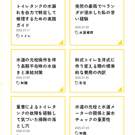
トイレタンクの水漏
突然の豪雨でベラン
れを自力で特定して
ダが浸水した私の苦
修理するための実践
い経験
ガイド
2026.07.09
2026.07.11
水道修理
トイレ
水道の元栓操作を伴
和式トイレを洋式に
う長期不在時の水抜
作り変える際の標準
きと凍結対策
的な費用の内訳
2026.07.09
2026.07.06
知識
生活
重曹によるトイレタ
水道の元栓と水道メ
ンクの故障を経験し
ーターの関係と漏水
て気づいた掃除の落
チェックの重要性
とし穴
2026.07.04
2026.07.06
知識