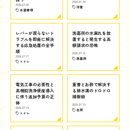
2026.07.18
2026.07.20
浴室
水道修理
レバーが戻らないト
洗面所の水漏れを放
ラブルを即座に解決
置すると発生する高
する応急処置の全手
額請求の恐怖
順
2026.07.16
2026.07.17
洗面所
トイレ
電気工事の必要性と
重曹とお酢で解決す
高機能洗浄便座導入
る排水溝のドロドロ
に伴う追加予算の正
掃除術
体
2026.07.13
2026.07.14
台所
トイレ