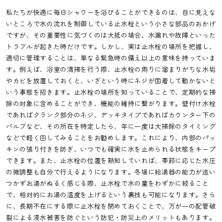
私たちが快適に毎日シャワーを浴びることができるのは、目に見えな
いところで水の流れを制御している止水栓という小さな部品のおかげ
ですが、その重要性に気づくのは大抵の場合、水漏れや故障といった
トラブルが起きた時だけです。しかし、実は止水栓の場所を把握し、
適切に管理することは、単なる緊急時の備え以上の意味を持っていま
す。例えば、浴室の清掃を行う際、止水栓の周りに溜まりがちな水垢
やカビを放置しておくと、いざという時にネジが固着して動かないと
いう事態を招きます。止水栓の場所を知っていることで、定期的な掃
除の対象に含めることができ、機能の維持に繋がります。壁付け水栓
であればクランク部分のネジ、デッキタイプであればカウンター下の
バルブなど、その所在を特定したら、年に一度は大掃除のタイミング
などで軽く回してみることをお勧めします。これにより、内部のパッ
キンの張り付きを防ぎ、いつでも確実に水を止められる状態をキープ
できます。また、止水栓の位置を熟知していれば、季節に応じた水圧
の微調整も自分で行えるようになります。冬場に給湯器の能力が追い
つかずお湯がぬるく感じる際、止水栓で水の量をわずかに絞ること
で、相対的にお湯の温度を上げるという裏技も可能になります。さら
に、長期不在にする際に止水栓を閉めておくことで、万が一の配管破
裂による浸水被害を防ぐという防犯・防災上のメリットもあります。