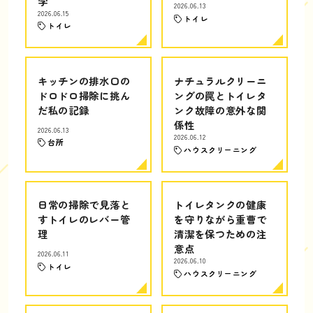
学
2026.06.13
2026.06.15
トイレ
トイレ
キッチンの排水口の
ナチュラルクリーニ
ドロドロ掃除に挑ん
ングの罠とトイレタ
だ私の記録
ンク故障の意外な関
係性
2026.06.13
2026.06.12
台所
ハウスクリーニング
日常の掃除で見落と
トイレタンクの健康
すトイレのレバー管
を守りながら重曹で
理
清潔を保つための注
意点
2026.06.11
2026.06.10
トイレ
ハウスクリーニング