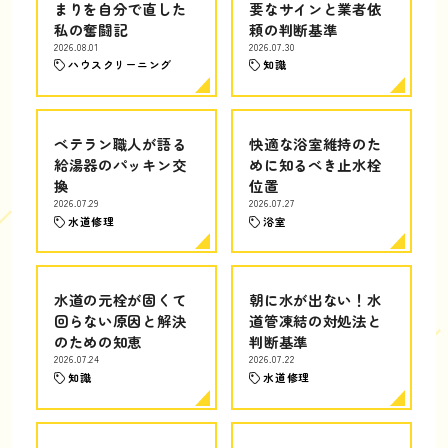
まりを自分で直した
要なサインと業者依
私の奮闘記
頼の判断基準
2026.08.01
2026.07.30
ハウスクリーニング
知識
ベテラン職人が語る
快適な浴室維持のた
給湯器のパッキン交
めに知るべき止水栓
換
位置
2026.07.29
2026.07.27
水道修理
浴室
水道の元栓が固くて
朝に水が出ない！水
回らない原因と解決
道管凍結の対処法と
のための知恵
判断基準
2026.07.24
2026.07.22
知識
水道修理