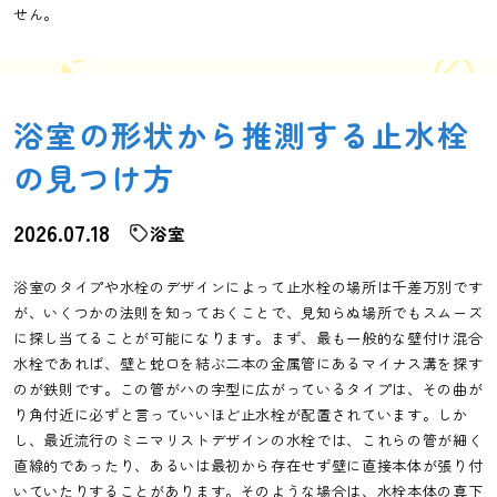
せん。
浴室の形状から推測する止水栓
の見つけ方
2026.07.18
浴室
浴室のタイプや水栓のデザインによって止水栓の場所は千差万別です
が、いくつかの法則を知っておくことで、見知らぬ場所でもスムーズ
に探し当てることが可能になります。まず、最も一般的な壁付け混合
水栓であれば、壁と蛇口を結ぶ二本の金属管にあるマイナス溝を探す
のが鉄則です。この管がハの字型に広がっているタイプは、その曲が
り角付近に必ずと言っていいほど止水栓が配置されています。しか
し、最近流行のミニマリストデザインの水栓では、これらの管が細く
直線的であったり、あるいは最初から存在せず壁に直接本体が張り付
いていたりすることがあります。そのような場合は、水栓本体の真下