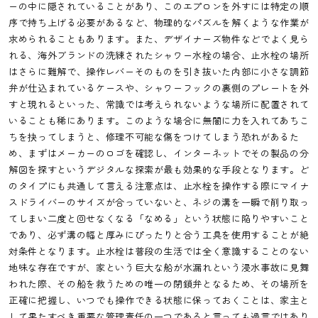
ーの中に隠されていることがあり、このエプロンを外すには特定の順
序で持ち上げる必要があるなど、物理的なパズルを解くような作業が
求められることもあります。また、デザイナーズ物件などでよく見ら
れる、海外ブランドの洗練されたシャワー水栓の場合、止水栓の場所
はさらに難解で、操作レバーそのものを引き抜いた内部に小さな調節
弁が仕込まれているケースや、シャワーフックの裏側のプレートを外
すと現れるといった、常識では考えられないような場所に配置されて
いることも稀にあります。このような場合に無闇に力を入れてあちこ
ちを抉ってしまうと、修理不可能な傷をつけてしまう恐れがあるた
め、まずはメーカーのロゴを確認し、インターネットでその製品の分
解図を探すというデジタルな探索が最も効果的な手段となります。ど
のタイプにも共通して言える注意点は、止水栓を操作する際にマイナ
スドライバーのサイズが合っていないと、ネジの溝を一瞬で削り取っ
てしまい二度と回せなくなる「なめる」という状態に陥りやすいこと
であり、必ず溝の幅と厚みにぴったりと合う工具を使用することが絶
対条件となります。止水栓は普段の生活では全く意識することのない
地味な存在ですが、家という巨大な船が水漏れという浸水事故に見舞
われた際、その船を救うための唯一の閉鎖弁となるため、その場所を
正確に把握し、いつでも操作できる状態に保っておくことは、家主と
して果たすべき重要な管理責任の一つであると言っても過言ではあり