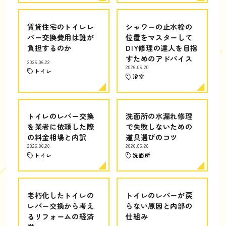
賃貸住宅のトイレレ
シャワーの止水栓の
バー交換費用は誰が
位置をマスターして
負担するのか
DIY修理の達人を目指
すためのアドバイス
2026.06.22
2026.06.20
トイレ
浴室
トイレのレバー交換
洗面所の水漏れ修理
を業者に依頼した際
で失敗しないための
の料金相場と内訳
道具選びのコツ
2026.06.20
2026.06.20
トイレ
洗面所
老朽化したトイレの
トイレのレバーが戻
レバー交換から考え
らない原因と内部の
るリフォームの経済
仕組み