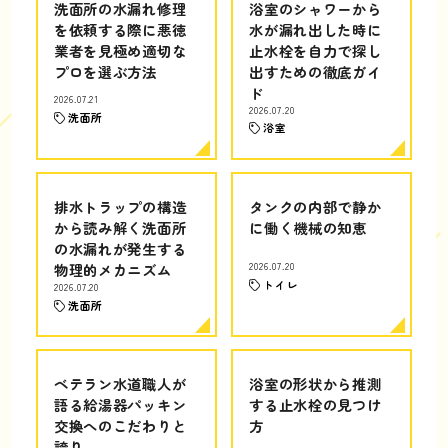
洗面所の水漏れ修理
浴室のシャワーから
を依頼する際に悪徳
水が漏れ出した時に
業者を見極め適切な
止水栓を自力で探し
プロを選ぶ方法
出すための徹底ガイ
ド
2026.07.21
2026.07.20
洗面所
浴室
排水トラップの構造
タンクの内部で静か
から読み解く洗面所
に働く機械の知恵
の水漏れが発生する
物理的メカニズム
2026.07.20
トイレ
2026.07.20
洗面所
ベテラン水道職人が
浴室の形状から推測
語る給湯器パッキン
する止水栓の見つけ
交換へのこだわりと
方
誇り