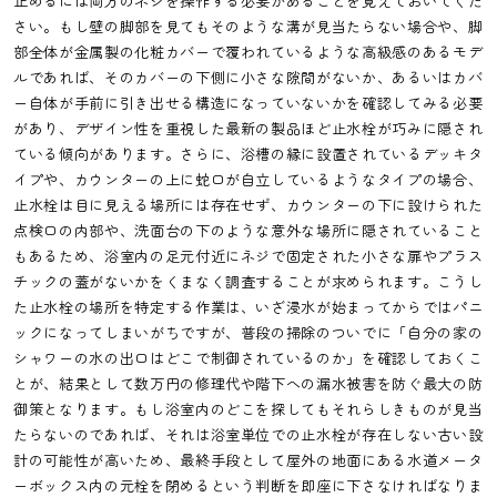
止めるには両方のネジを操作する必要があることを覚えておいてくだ
さい。もし壁の脚部を見てもそのような溝が見当たらない場合や、脚
部全体が金属製の化粧カバーで覆われているような高級感のあるモデ
ルであれば、そのカバーの下側に小さな隙間がないか、あるいはカバ
ー自体が手前に引き出せる構造になっていないかを確認してみる必要
があり、デザイン性を重視した最新の製品ほど止水栓が巧みに隠され
ている傾向があります。さらに、浴槽の縁に設置されているデッキタ
イプや、カウンターの上に蛇口が自立しているようなタイプの場合、
止水栓は目に見える場所には存在せず、カウンターの下に設けられた
点検口の内部や、洗面台の下のような意外な場所に隠されていること
もあるため、浴室内の足元付近にネジで固定された小さな扉やプラス
チックの蓋がないかをくまなく調査することが求められます。こうし
た止水栓の場所を特定する作業は、いざ浸水が始まってからではパニ
ックになってしまいがちですが、普段の掃除のついでに「自分の家の
シャワーの水の出口はどこで制御されているのか」を確認しておくこ
とが、結果として数万円の修理代や階下への漏水被害を防ぐ最大の防
御策となります。もし浴室内のどこを探してもそれらしきものが見当
たらないのであれば、それは浴室単位での止水栓が存在しない古い設
計の可能性が高いため、最終手段として屋外の地面にある水道メータ
ーボックス内の元栓を閉めるという判断を即座に下さなければなりま