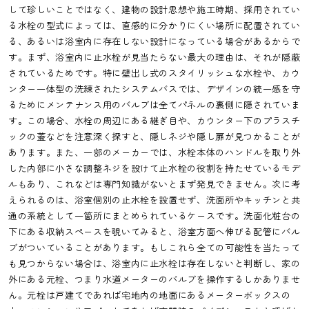
して珍しいことではなく、建物の設計思想や施工時期、採用されてい
る水栓の型式によっては、直感的に分かりにくい場所に配置されてい
る、あるいは浴室内に存在しない設計になっている場合があるからで
す。まず、浴室内に止水栓が見当たらない最大の理由は、それが隠蔽
されているためです。特に壁出し式のスタイリッシュな水栓や、カウ
ンター一体型の洗練されたシステムバスでは、デザインの統一感を守
るためにメンテナンス用のバルブは全てパネルの裏側に隠されていま
す。この場合、水栓の周辺にある継ぎ目や、カウンター下のプラスチ
ックの蓋などを注意深く探すと、隠しネジや隠し扉が見つかることが
あります。また、一部のメーカーでは、水栓本体のハンドルを取り外
した内部に小さな調整ネジを設けて止水栓の役割を持たせているモデ
ルもあり、これなどは専門知識がないとまず発見できません。次に考
えられるのは、浴室個別の止水栓を設置せず、洗面所やキッチンと共
通の系統として一箇所にまとめられているケースです。洗面化粧台の
下にある収納スペースを覗いてみると、浴室方面へ伸びる配管にバル
ブがついていることがあります。もしこれら全ての可能性を当たって
も見つからない場合は、浴室内に止水栓は存在しないと判断し、家の
外にある元栓、つまり水道メーターのバルブを操作するしかありませ
ん。元栓は戸建てであれば宅地内の地面にあるメーターボックスの