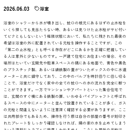
2026.06.03
浴室
浴室のシャワーから水が噴き出し、蛇口の根元にあるはずの止水栓を
いくら探しても見当たらない時、あるいは見つけた止水栓がサビ付い
てビクともしないという極限状態において、私たちに残された最後の
希望は浴室の外に配置されている元栓を操作することですが、この
「第二の止水栓」とも呼べる存在がどこにあるかを正確に把握してい
る人は意外と少ないものです。一戸建て住宅にお住まいの場合、その
場所はたいてい玄関先や駐車スペースの隅にある地面で、青色や黒色
のプラスチック製、あるいは鋳鉄製の蓋がついたボックスの中に水道
メーターと共に鎮守しており、この中のバルブを時計回りに回し切る
ことで、浴室だけでなく家中の全ての蛇口への水の流れを完全に断つ
ことができます。一方でマンションやアパートといった集合住宅で
は、玄関のすぐ横にある鉄製の扉、いわゆるパイプシャフトと呼ばれ
るスペースの中にメーターと並んで設置されていることが多く、ガス
の元栓と間違えないように注意深く確認する必要がありますが、ここ
は共用部分でもあるため、操作を行う際は自分の部屋の番号が刻印さ
れたプレートをしっかり確認しなければ、隣の家の水を止めてしまう
という深刻なトラブルに発展しかねません。こうした屋外の元栓は、