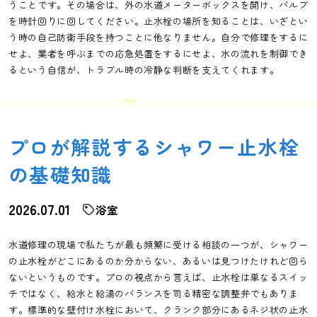
うことです。その場合は、外の水道メーターボックスを開け、バルブ
を時計回りに回してください。止水栓の場所を知ることは、いざとい
う時の自己防衛手段を持つことに他なりません。自分で修理をするに
せよ、業者を呼ぶまでの応急処置をするにせよ、水の流れを制御でき
るという自信が、トラブル時の冷静な判断を支えてくれます。
プロが解説するシャワー止水栓
の基礎知識
2026.07.01
浴室
水道修理の現場で私たちが最も頻繁に受ける相談の一つが、シャワー
の止水栓がどこにあるのか分からない、あるいは見つけたけれど回ら
ないというものです。プロの視点から言えば、止水栓は単なるスイッ
チではなく、給水と給湯のバランスを司る精密な調整弁でもありま
す。標準的な壁付け水栓において、クランク部分にあるネジ状の止水