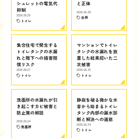
シュレットの電気代
と正体
抑制
2026.06.28
2026.06.29
台所
トイレ
集合住宅で発生する
マンションでトイレ
トイレタンクの水漏
タンクの水漏れを放
れと階下への損害賠
置した結果招いた二
償リスク
次被害
2026.06.27
2026.06.25
トイレ
トイレ
洗面所の水漏れが引
静寂を破る微かな水
き起こすカビ被害と
音から始まるトイレ
防止策の解説
タンク内部の漏水診
断と解決への道筋
2026.06.24
2026.06.24
洗面所
トイレ