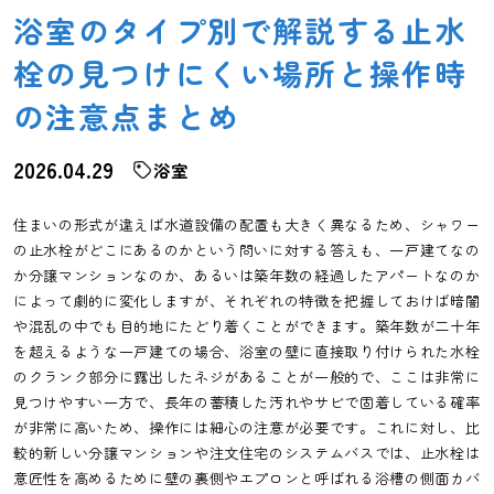
浴室のタイプ別で解説する止水
栓の見つけにくい場所と操作時
の注意点まとめ
2026.04.29
浴室
住まいの形式が違えば水道設備の配置も大きく異なるため、シャワー
の止水栓がどこにあるのかという問いに対する答えも、一戸建てなの
か分譲マンションなのか、あるいは築年数の経過したアパートなのか
によって劇的に変化しますが、それぞれの特徴を把握しておけば暗闇
や混乱の中でも目的地にたどり着くことができます。築年数が二十年
を超えるような一戸建ての場合、浴室の壁に直接取り付けられた水栓
のクランク部分に露出したネジがあることが一般的で、ここは非常に
見つけやすい一方で、長年の蓄積した汚れやサビで固着している確率
が非常に高いため、操作には細心の注意が必要です。これに対し、比
較的新しい分譲マンションや注文住宅のシステムバスでは、止水栓は
意匠性を高めるために壁の裏側やエプロンと呼ばれる浴槽の側面カバ