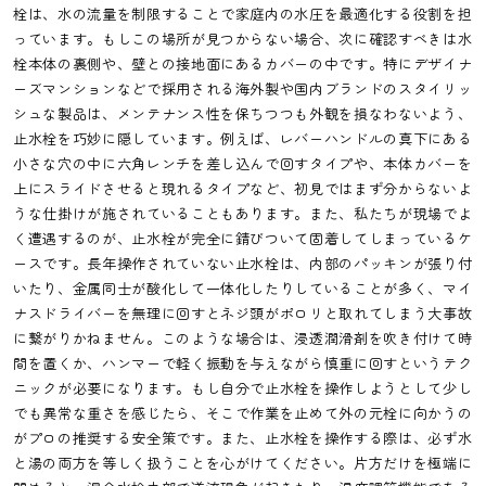
栓は、水の流量を制限することで家庭内の水圧を最適化する役割を担
っています。もしこの場所が見つからない場合、次に確認すべきは水
栓本体の裏側や、壁との接地面にあるカバーの中です。特にデザイナ
ーズマンションなどで採用される海外製や国内ブランドのスタイリッ
シュな製品は、メンテナンス性を保ちつつも外観を損なわないよう、
止水栓を巧妙に隠しています。例えば、レバーハンドルの真下にある
小さな穴の中に六角レンチを差し込んで回すタイプや、本体カバーを
上にスライドさせると現れるタイプなど、初見ではまず分からないよ
うな仕掛けが施されていることもあります。また、私たちが現場でよ
く遭遇するのが、止水栓が完全に錆びついて固着してしまっているケ
ースです。長年操作されていない止水栓は、内部のパッキンが張り付
いたり、金属同士が酸化して一体化したりしていることが多く、マイ
ナスドライバーを無理に回すとネジ頭がポロリと取れてしまう大事故
に繋がりかねません。このような場合は、浸透潤滑剤を吹き付けて時
間を置くか、ハンマーで軽く振動を与えながら慎重に回すというテク
ニックが必要になります。もし自分で止水栓を操作しようとして少し
でも異常な重さを感じたら、そこで作業を止めて外の元栓に向かうの
がプロの推奨する安全策です。また、止水栓を操作する際は、必ず水
と湯の両方を等しく扱うことを心がけてください。片方だけを極端に