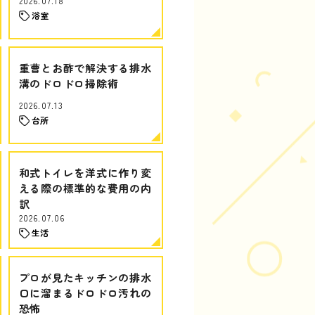
2026.07.18
浴室
重曹とお酢で解決する排水
溝のドロドロ掃除術
2026.07.13
台所
和式トイレを洋式に作り変
える際の標準的な費用の内
訳
2026.07.06
生活
プロが見たキッチンの排水
口に溜まるドロドロ汚れの
恐怖