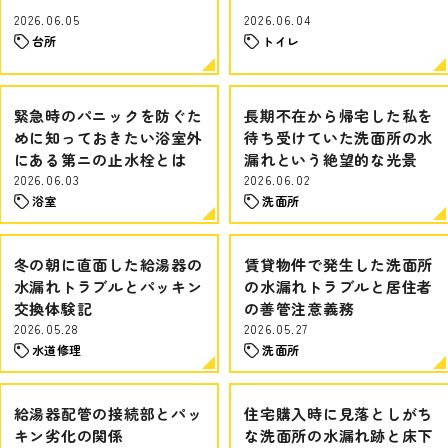
2026.06.05
2026.06.04
台所
トイレ
緊急時のパニックを防ぐた
長期不在から帰宅した私を
めに知っておきたい浴室外
待ち受けていた洗面所の水
にある第ニの止水栓とは
漏れという絶望的な光景
2026.06.03
2026.06.02
浴室
洗面所
冬の朝に直面した給湯器の
賃貸物件で発生した洗面所
水漏れトラブルとパッキン
の水漏れトラブルと居住者
交換体験記
の善管注意義務
2026.05.28
2026.05.27
水道修理
洗面所
給湯器配管の接続部とパッ
住宅購入時に見落としがち
キン劣化の関係
な洗面所の水漏れ跡と床下