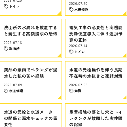
2026.07.20
2026.07.20
トイレ
水道修理
洗面所の水漏れを放置する
電気工事の必要性と高機能
と発生する高額請求の恐怖
洗浄便座導入に伴う追加予
算の正体
2026.07.16
2026.07.14
洗面所
トイレ
突然の豪雨でベランダが浸
水道の元栓操作を伴う長期
水した私の苦い経験
不在時の水抜きと凍結対策
2026.07.09
2026.07.09
水道修理
知識
水道の元栓と水道メーター
重曹掃除の落とし穴とトイ
の関係と漏水チェックの重
レタンクが故障した実体験
要性
の記録