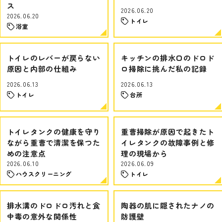
ス
2026.06.20
2026.06.20
トイレ
浴室
トイレのレバーが戻らない
キッチンの排水口のドロド
原因と内部の仕組み
ロ掃除に挑んだ私の記録
2026.06.13
2026.06.13
トイレ
台所
トイレタンクの健康を守り
重曹掃除が原因で起きたト
ながら重曹で清潔を保つた
イレタンクの故障事例と修
めの注意点
理の現場から
2026.06.10
2026.06.09
ハウスクリーニング
トイレ
排水溝のドロドロ汚れと食
陶器の肌に隠されたナノの
中毒の意外な関係性
防護壁