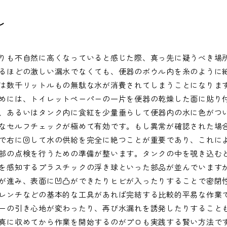
レ
りも不自然に高くなっていると感じた際、真っ先に疑うべき場
るほどの激しい漏水でなくても、便器のボウル内を糸のように
は数千リットルもの無駄な水が消費されてしまうことになりま
めには、トイレットペーパーの一片を便器の乾燥した面に貼り
、あるいはタンク内に食紅を少量垂らして便器内の水に色がつ
なセルフチェックが極めて有効です。もし異常が確認された場
で右に回して水の供給を完全に絶つことが重要であり、これに
部の点検を行うための準備が整います。タンクの中を覗き込む
を感知するプラスチックの浮き球といった部品が並んでいます
が進み、表面に凹凸ができたりヒビが入ったりすることで密閉
レンチなどの基本的な工具があれば完結する比較的平易な作業
ーの引き心地が変わったり、再び水漏れを誘発したりすること
真に収めてから作業を開始するのがプロも実践する賢い方法で