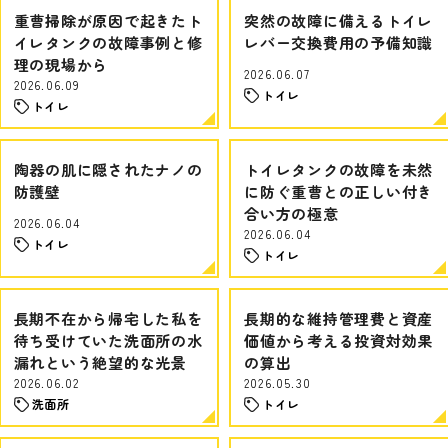
重曹掃除が原因で起きたト
突然の故障に備えるトイレ
イレタンクの故障事例と修
レバー交換費用の予備知識
理の現場から
2026.06.07
2026.06.09
トイレ
トイレ
陶器の肌に隠されたナノの
トイレタンクの故障を未然
防護壁
に防ぐ重曹との正しい付き
合い方の極意
2026.06.04
2026.06.04
トイレ
トイレ
長期不在から帰宅した私を
長期的な維持管理費と資産
待ち受けていた洗面所の水
価値から考える投資対効果
漏れという絶望的な光景
の算出
2026.06.02
2026.05.30
洗面所
トイレ