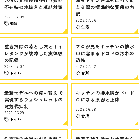
水道の元栓操作を伴う長期
和式トイレを洋式に作り変
不在時の水抜きと凍結対策
える際の標準的な費用の内
訳
2026.07.09
2026.07.06
知識
生活
重曹掃除の落とし穴とトイ
プロが見たキッチンの排水
レタンクが故障した実体験
口に溜まるドロドロ汚れの
の記録
恐怖
2026.07.04
2026.07.02
トイレ
台所
最新モデルへの買い替えで
キッチンの排水溝がドロド
実現するウォシュレットの
ロになる原因と正体
電気代抑制
2026.06.28
2026.06.29
台所
トイレ
洗面所の水漏れが引き起こ
静寂を破る微かな水音から