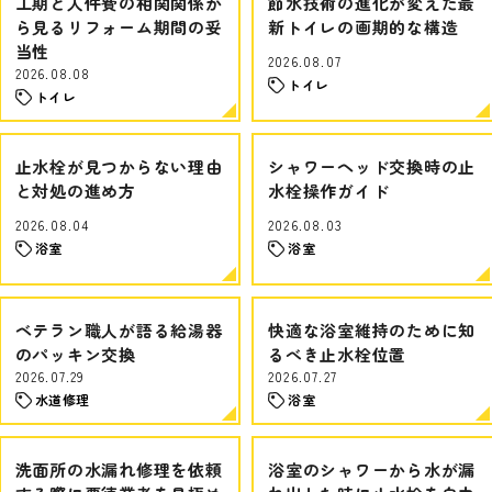
工期と人件費の相関関係か
節水技術の進化が変えた最
ら見るリフォーム期間の妥
新トイレの画期的な構造
当性
2026.08.07
2026.08.08
トイレ
トイレ
止水栓が見つからない理由
シャワーヘッド交換時の止
と対処の進め方
水栓操作ガイド
2026.08.04
2026.08.03
浴室
浴室
ベテラン職人が語る給湯器
快適な浴室維持のために知
のパッキン交換
るべき止水栓位置
2026.07.29
2026.07.27
水道修理
浴室
洗面所の水漏れ修理を依頼
浴室のシャワーから水が漏