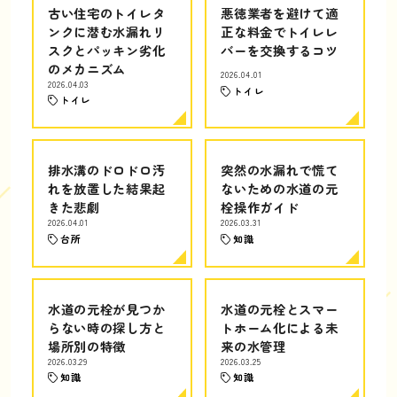
古い住宅のトイレタ
悪徳業者を避けて適
ンクに潜む水漏れリ
正な料金でトイレレ
スクとパッキン劣化
バーを交換するコツ
のメカニズム
2026.04.01
2026.04.03
トイレ
トイレ
排水溝のドロドロ汚
突然の水漏れで慌て
れを放置した結果起
ないための水道の元
きた悲劇
栓操作ガイド
2026.04.01
2026.03.31
台所
知識
水道の元栓が見つか
水道の元栓とスマー
らない時の探し方と
トホーム化による未
場所別の特徴
来の水管理
2026.03.29
2026.03.25
知識
知識