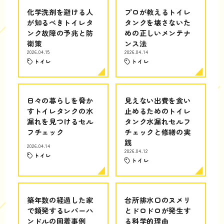
化学洗剤を避ける人
プロが教えるトイレ
が知るべきトイレタ
タンクを壊さないた
ンク故障の予兆と防
めの正しいメンテナ
衛策
ンス法
2026.04.15
2026.04.14
トイレ
トイレ
日々の暮らしを脅か
見えない出費を食い
すトイレタンクの水
止めるためのトイレ
漏れを見つけるセル
タンク水漏れセルフ
フチェック
チェックと修繕の実
践
2026.04.14
2026.04.12
トイレ
トイレ
築年数の経過した家
台所排水口のヌメリ
で頻発するレバーハ
とドロドロが発生す
ンドルの固着事例
る科学的理由