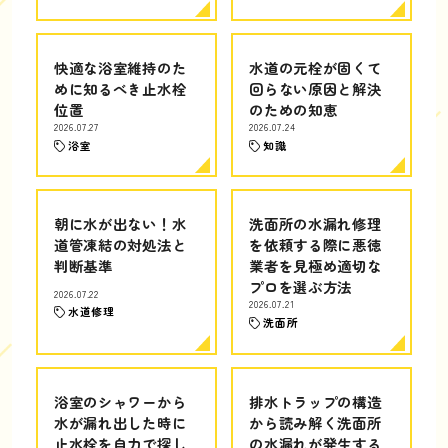
快適な浴室維持のた
水道の元栓が固くて
めに知るべき止水栓
回らない原因と解決
位置
のための知恵
2026.07.27
2026.07.24
浴室
知識
朝に水が出ない！水
洗面所の水漏れ修理
道管凍結の対処法と
を依頼する際に悪徳
判断基準
業者を見極め適切な
プロを選ぶ方法
2026.07.22
2026.07.21
水道修理
洗面所
浴室のシャワーから
排水トラップの構造
水が漏れ出した時に
から読み解く洗面所
止水栓を自力で探し
の水漏れが発生する