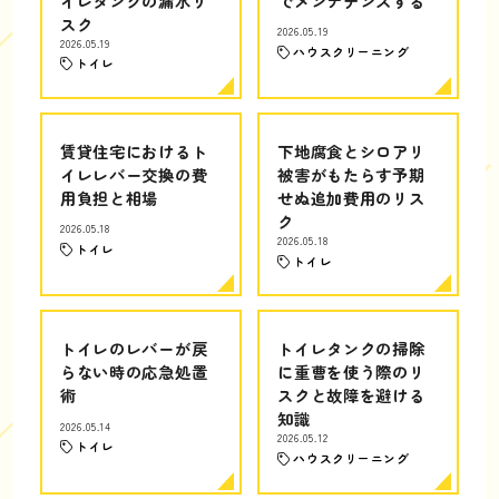
イレタンクの漏水リ
でメンテナンスする
スク
2026.05.19
2026.05.19
ハウスクリーニング
トイレ
賃貸住宅におけるト
下地腐食とシロアリ
イレレバー交換の費
被害がもたらす予期
用負担と相場
せぬ追加費用のリス
ク
2026.05.18
2026.05.18
トイレ
トイレ
トイレのレバーが戻
トイレタンクの掃除
らない時の応急処置
に重曹を使う際のリ
術
スクと故障を避ける
知識
2026.05.14
2026.05.12
トイレ
ハウスクリーニング