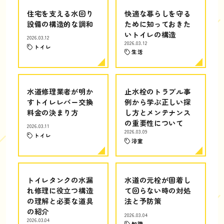
住宅を支える水回り
快適な暮らしを守る
設備の構造的な調和
ために知っておきた
いトイレの構造
2026.03.12
2026.03.12
トイレ
生活
水道修理業者が明か
止水栓のトラブル事
すトイレレバー交換
例から学ぶ正しい探
料金の決まり方
し方とメンテナンス
の重要性について
2026.03.11
2026.03.09
トイレ
浴室
トイレタンクの水漏
水道の元栓が固着し
れ修理に役立つ構造
て回らない時の対処
の理解と必要な道具
法と予防策
の紹介
2026.03.04
2026.03.04
知識