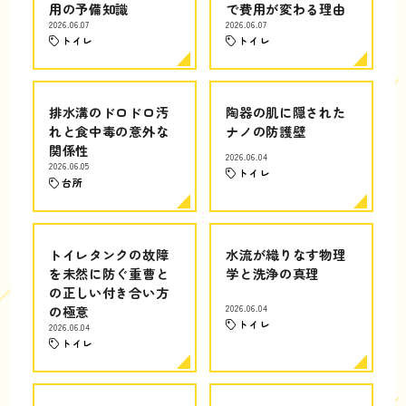
用の予備知識
で費用が変わる理由
2026.06.07
2026.06.07
トイレ
トイレ
排水溝のドロドロ汚
陶器の肌に隠された
れと食中毒の意外な
ナノの防護壁
関係性
2026.06.04
2026.06.05
トイレ
台所
トイレタンクの故障
水流が織りなす物理
を未然に防ぐ重曹と
学と洗浄の真理
の正しい付き合い方
の極意
2026.06.04
トイレ
2026.06.04
トイレ