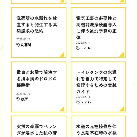
洗面所の水漏れを放
電気工事の必要性と
置すると発生する高
高機能洗浄便座導入
額請求の恐怖
に伴う追加予算の正
体
2026.07.16
2026.07.14
洗面所
トイレ
重曹とお酢で解決す
トイレタンクの水漏
る排水溝のドロドロ
れを自力で特定して
掃除術
修理するための実践
ガイド
2026.07.13
2026.07.11
台所
トイレ
突然の豪雨でベラン
水道の元栓操作を伴
ダが浸水した私の苦
う長期不在時の水抜