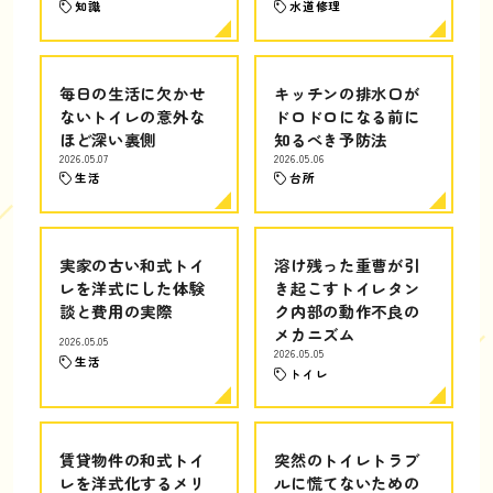
知識
水道修理
毎日の生活に欠かせ
キッチンの排水口が
ないトイレの意外な
ドロドロになる前に
ほど深い裏側
知るべき予防法
2026.05.07
2026.05.06
生活
台所
実家の古い和式トイ
溶け残った重曹が引
レを洋式にした体験
き起こすトイレタン
談と費用の実際
ク内部の動作不良の
メカニズム
2026.05.05
2026.05.05
生活
トイレ
賃貸物件の和式トイ
突然のトイレトラブ
レを洋式化するメリ
ルに慌てないための