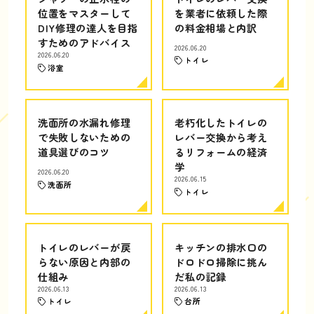
位置をマスターして
を業者に依頼した際
DIY修理の達人を目指
の料金相場と内訳
すためのアドバイス
2026.06.20
2026.06.20
トイレ
浴室
洗面所の水漏れ修理
老朽化したトイレの
で失敗しないための
レバー交換から考え
道具選びのコツ
るリフォームの経済
学
2026.06.20
2026.06.15
洗面所
トイレ
トイレのレバーが戻
キッチンの排水口の
らない原因と内部の
ドロドロ掃除に挑ん
仕組み
だ私の記録
2026.06.13
2026.06.13
トイレ
台所