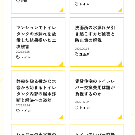
台所
トイレ
マンションでトイレ
洗面所の水漏れが引
タンクの水漏れを放
き起こすカビ被害と
置した結果招いた二
防止策の解説
次被害
2026.06.24
2026.06.25
洗面所
トイレ
静寂を破る微かな水
賃貸住宅のトイレレ
音から始まるトイレ
バー交換費用は誰が
タンク内部の漏水診
負担するのか
断と解決への道筋
2026.06.22
2026.06.24
トイレ
トイレ
シャワーの止水栓の
トイレのレバー交換