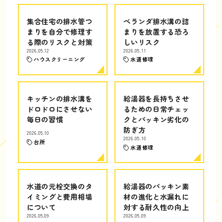
集合住宅の排水管つ
ベランダ排水溝の詰
まりを自分で修理す
まりを放置する恐ろ
る際のリスクと対策
しいリスク
2026.05.12
2026.05.11
ハウスクリーニング
水道修理
キッチンの排水溝を
給湯器を長持ちさせ
ドロドロにさせない
るための日常チェッ
毎日の習慣
クとパッキン劣化の
防ぎ方
2026.05.10
2026.05.10
台所
水道修理
水道の元栓交換のタ
給湯器のパッキン素
イミングと費用相場
材の進化と水漏れに
について
対する耐久性の向上
2026.05.09
2026.05.09