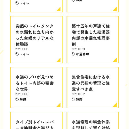
トイレ
突然のトイレタンク
築十五年の戸建て住
の水漏れに立ち向か
宅で発生した給湯器
った主婦のリアルな
内部の水漏れ修理事
体験談
例
2026.03.03
2026.03.03
トイレ
水道修理
水道のプロが見つめ
集合住宅における水
るトイレ内部の精密
道の元栓の管理と注
な世界
意すべき点
2026.03.03
2026.03.02
知識
知識
タイプ別トイレレバ
水道修理の料金体系
ー交換料金と選び方
を理解して賢く対処