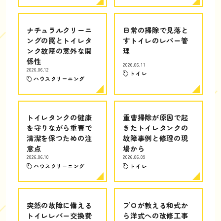
ナチュラルクリーニ
日常の掃除で見落と
ングの罠とトイレタ
すトイレのレバー管
ンク故障の意外な関
理
係性
2026.06.11
2026.06.12
トイレ
ハウスクリーニング
トイレタンクの健康
重曹掃除が原因で起
を守りながら重曹で
きたトイレタンクの
清潔を保つための注
故障事例と修理の現
意点
場から
2026.06.10
2026.06.09
ハウスクリーニング
トイレ
突然の故障に備える
プロが教える和式か
トイレレバー交換費
ら洋式への改修工事