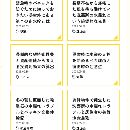
緊急時のパニックを
長期不在から帰宅し
防ぐために知ってお
た私を待ち受けてい
きたい浴室外にある
た洗面所の水漏れと
第ニの止水栓とは
いう絶望的な光景
2026.06.03
2026.06.02
浴室
洗面所
長期的な維持管理費
災害時に水道の元栓
と資産価値から考え
を閉めるべき理由と
る投資対効果の算出
復旧時の注意点
2026.05.30
2026.05.29
トイレ
知識
冬の朝に直面した給
賃貸物件で発生した
湯器の水漏れトラブ
洗面所の水漏れトラ
ルとパッキン交換体
ブルと居住者の善管
験記
注意義務
2026.05.28
2026.05.27
水道修理
洗面所