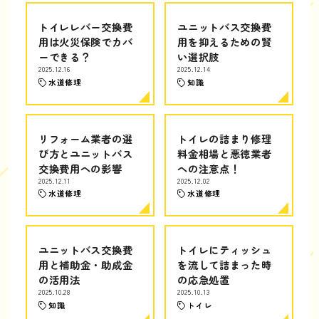
トイレレバー交換費
ユニットバス交換費
用は火災保険でカバ
用を抑えるための賢
ーできる？
い選択肢
2025.12.16
2025.12.14
水道修理
知識
リフォーム業者の選
トイレの詰まり修理
び方とユニットバス
料金相場と悪徳業者
交換費用への影響
への注意点！
2025.12.11
2025.12.02
水道修理
水道修理
ユニットバス交換費
トイレにティッシュ
用と補助金・助成金
を流して詰まった時
の活用法
の応急処置
2025.10.28
2025.10.13
知識
トイレ