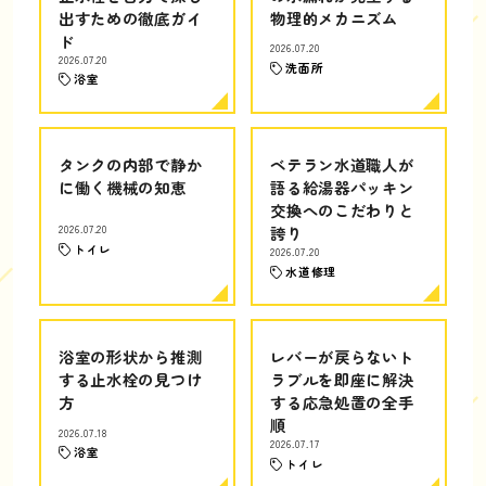
出すための徹底ガイ
物理的メカニズム
ド
2026.07.20
2026.07.20
洗面所
浴室
タンクの内部で静か
ベテラン水道職人が
に働く機械の知恵
語る給湯器パッキン
交換へのこだわりと
2026.07.20
誇り
トイレ
2026.07.20
水道修理
浴室の形状から推測
レバーが戻らないト
する止水栓の見つけ
ラブルを即座に解決
方
する応急処置の全手
順
2026.07.18
2026.07.17
浴室
トイレ