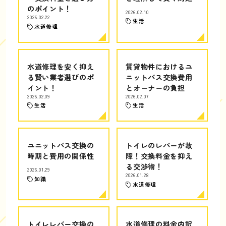
のポイント！
2026.02.10
2026.02.22
生活
水道修理
水道修理を安く抑え
賃貸物件におけるユ
る賢い業者選びのポ
ニットバス交換費用
イント！
とオーナーの負担
2026.02.09
2026.02.07
生活
生活
ユニットバス交換の
トイレのレバーが故
時期と費用の関係性
障！交換料金を抑え
る交渉術！
2026.01.29
2026.01.28
知識
水道修理
トイレレバー交換の
水道修理の料金内訳