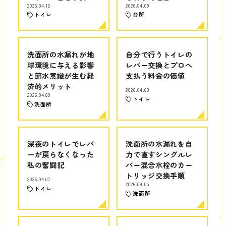
2026.04.12
2026.04.09
トイレ
台所
洗面所の水漏れが地
自分で行うトイレの
球環境に与える影響
レバー交換とプロへ
と節水意識が生む経
支払う料金の価値
済的メリット
2026.04.08
2026.04.09
トイレ
洗面所
深夜のトイレでレバ
洗面所の水漏れを自
ーが戻らなくなった
力で直すシングルレ
私の奮闘記
バー混合水栓のカー
トリッジ交換手順
2026.04.07
2026.04.05
トイレ
洗面所