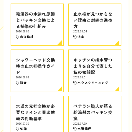
給湯器の水漏れ原因
止水栓が見つからな
とパッキン交換によ
い理由と対処の進め
る補修の仕組み
方
2026.08.05
2026.08.04
水道修理
浴室
シャワーヘッド交換
キッチンの排水管つ
時の止水栓操作ガイ
まりを自分で直した
ド
私の奮闘記
2026.08.03
2026.08.01
浴室
ハウスクリーニング
水道の元栓交換が必
ベテラン職人が語る
要なサインと業者依
給湯器のパッキン交
頼の判断基準
換
2026.07.30
2026.07.29
知識
水道修理