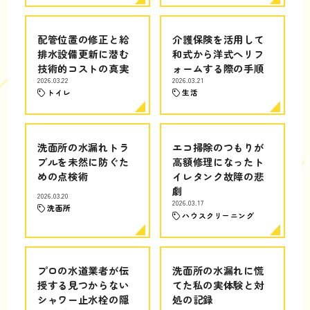
配管位置の修正と給
介護保険を活用して
排水設備更新に潜む
和式から洋式へリフ
技術的コストの真実
ォームする際の手順
2026.03.22
2026.03.21
トイレ
生活
洗面所の水漏れトラ
エコ掃除のつもりが
ブルを未然に防ぐた
高額修理になったト
めの点検術
イレタンク故障の悲
劇
2026.03.20
2026.03.17
洗面所
ハウスクリーニング
プロの水道業者が伝
洗面所の水漏れに慌
授する見つからない
てた私の実体験と対
シャワー止水栓の隠
処の記録