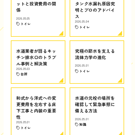
ットと投資費用の関
タンク水漏れ原因究
係
明とプロのアドバイ
ス
2026.05.05
2026.05.04
トイレ
トイレ
水道業者が語るキッ
究極の節水を支える
チン排水口のトラブ
流体力学の進化
ル事例と解決策
2026.05.01
2026.05.03
トイレ
台所
和式から洋式への変
水道の元栓の場所を
更費用を左右する床
確認して緊急事態に
下工事と内装の重要
備える方法
性
2026.05.01
2026.05.01
知識
トイレ