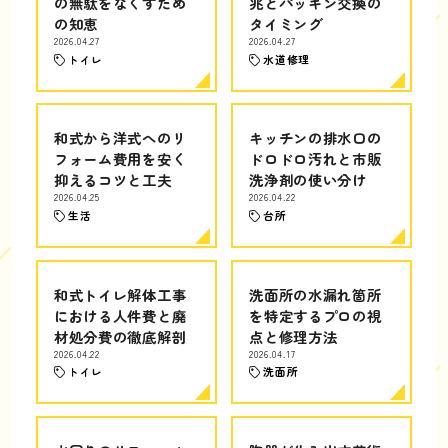
の無駄をなくすため
兆とパッキン交換の
の知恵
タイミング
2026.04.27
2026.04.27
トイレ
水道修理
和式から洋式へのリ
キッチンの排水口の
フォーム費用を安く
ドロドロ汚れと市販
抑えるコツと工夫
洗浄剤の使い分け
2026.04.25
2026.04.22
生活
台所
和式トイレ解体工事
洗面所の水漏れ箇所
における人件費と廃
を特定するプロの視
材処分費の徹底解剖
点と修理方法
2026.04.22
2026.04.17
トイレ
洗面所