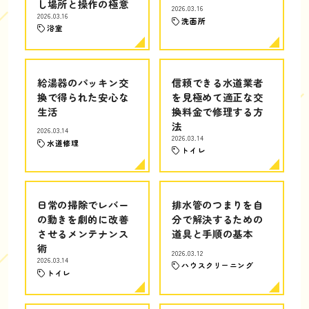
し場所と操作の極意
2026.03.16
2026.03.16
洗面所
浴室
給湯器のパッキン交
信頼できる水道業者
換で得られた安心な
を見極めて適正な交
生活
換料金で修理する方
法
2026.03.14
2026.03.14
水道修理
トイレ
日常の掃除でレバー
排水管のつまりを自
の動きを劇的に改善
分で解決するための
させるメンテナンス
道具と手順の基本
術
2026.03.12
2026.03.14
ハウスクリーニング
トイレ