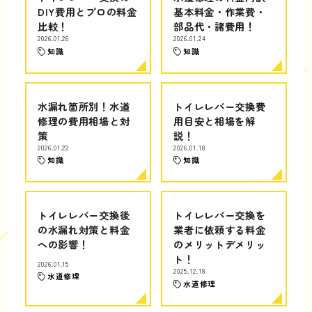
DIY費用とプロの料金
基本料金・作業費・
比較！
部品代・諸費用！
2026.01.26
2026.01.24
知識
知識
水漏れ箇所別！水道
トイレレバー交換費
修理の費用相場と対
用目安と相場を解
策
説！
2026.01.22
2026.01.18
知識
知識
トイレレバー交換後
トイレレバー交換を
の水漏れ対策と料金
業者に依頼する料金
への影響！
のメリットデメリッ
ト！
2026.01.15
2025.12.18
水道修理
水道修理