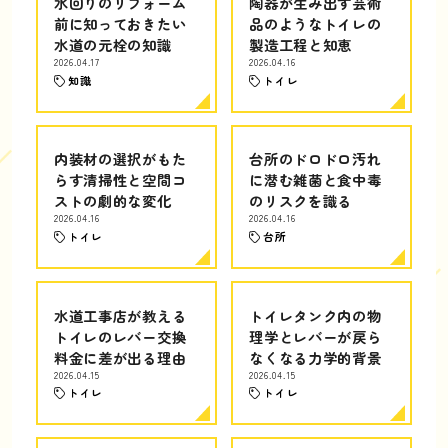
水回りのリフォーム
陶器が生み出す芸術
前に知っておきたい
品のようなトイレの
水道の元栓の知識
製造工程と知恵
2026.04.17
2026.04.16
知識
トイレ
内装材の選択がもた
台所のドロドロ汚れ
らす清掃性と空間コ
に潜む雑菌と食中毒
ストの劇的な変化
のリスクを識る
2026.04.16
2026.04.16
トイレ
台所
水道工事店が教える
トイレタンク内の物
トイレのレバー交換
理学とレバーが戻ら
料金に差が出る理由
なくなる力学的背景
2026.04.15
2026.04.15
トイレ
トイレ