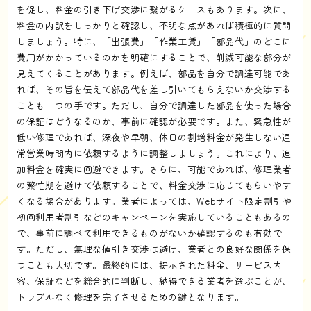
を促し、料金の引き下げ交渉に繋がるケースもあります。次に、
料金の内訳をしっかりと確認し、不明な点があれば積極的に質問
しましょう。特に、「出張費」「作業工賃」「部品代」のどこに
費用がかかっているのかを明確にすることで、削減可能な部分が
見えてくることがあります。例えば、部品を自分で調達可能であ
れば、その旨を伝えて部品代を差し引いてもらえないか交渉する
ことも一つの手です。ただし、自分で調達した部品を使った場合
の保証はどうなるのか、事前に確認が必要です。また、緊急性が
低い修理であれば、深夜や早朝、休日の割増料金が発生しない通
常営業時間内に依頼するように調整しましょう。これにより、追
加料金を確実に回避できます。さらに、可能であれば、修理業者
の繁忙期を避けて依頼することで、料金交渉に応じてもらいやす
くなる場合があります。業者によっては、Webサイト限定割引や
初回利用者割引などのキャンペーンを実施していることもあるの
で、事前に調べて利用できるものがないか確認するのも有効で
す。ただし、無理な値引き交渉は避け、業者との良好な関係を保
つことも大切です。最終的には、提示された料金、サービス内
容、保証などを総合的に判断し、納得できる業者を選ぶことが、
トラブルなく修理を完了させるための鍵となります。