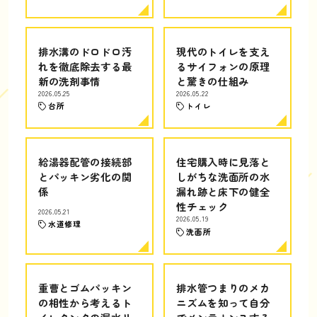
排水溝のドロドロ汚
現代のトイレを支え
れを徹底除去する最
るサイフォンの原理
新の洗剤事情
と驚きの仕組み
2026.05.25
2026.05.22
台所
トイレ
給湯器配管の接続部
住宅購入時に見落と
とパッキン劣化の関
しがちな洗面所の水
係
漏れ跡と床下の健全
性チェック
2026.05.21
2026.05.19
水道修理
洗面所
重曹とゴムパッキン
排水管つまりのメカ
の相性から考えるト
ニズムを知って自分