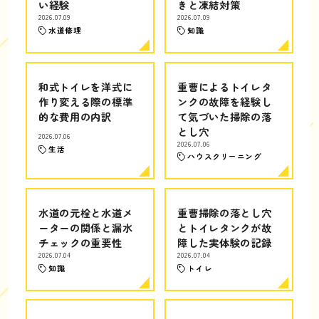
い経験
きと凍結対策
2026.07.09
2026.07.09
水道修理
知識
和式トイレを洋式に
重曹によるトイレタ
作り変える際の標準
ンクの故障を経験し
的な費用の内訳
て気づいた掃除の落
とし穴
2026.07.06
2026.07.06
生活
ハウスクリーニング
水道の元栓と水道メ
重曹掃除の落とし穴
ーターの関係と漏水
とトイレタンクが故
チェックの重要性
障した実体験の記録
2026.07.04
2026.07.04
知識
トイレ