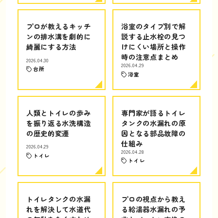
プロが教えるキッチ
浴室のタイプ別で解
ンの排水溝を劇的に
説する止水栓の見つ
綺麗にする方法
けにくい場所と操作
時の注意点まとめ
2026.04.30
2026.04.29
台所
浴室
人類とトイレの歩み
専門家が語るトイレ
を振り返る水洗構造
タンクの水漏れの原
の歴史的変遷
因となる部品故障の
仕組み
2026.04.29
2026.04.28
トイレ
トイレ
トイレタンクの水漏
プロの視点から教え
れを解決して水道代
る給湯器水漏れの予