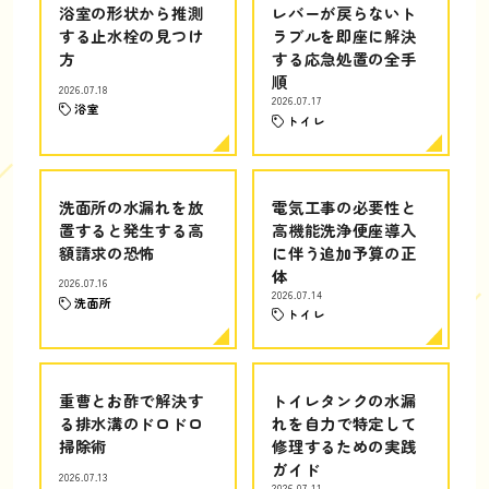
浴室の形状から推測
レバーが戻らないト
する止水栓の見つけ
ラブルを即座に解決
方
する応急処置の全手
順
2026.07.18
2026.07.17
浴室
トイレ
洗面所の水漏れを放
電気工事の必要性と
置すると発生する高
高機能洗浄便座導入
額請求の恐怖
に伴う追加予算の正
体
2026.07.16
2026.07.14
洗面所
トイレ
重曹とお酢で解決す
トイレタンクの水漏
る排水溝のドロドロ
れを自力で特定して
掃除術
修理するための実践
ガイド
2026.07.13
2026.07.11