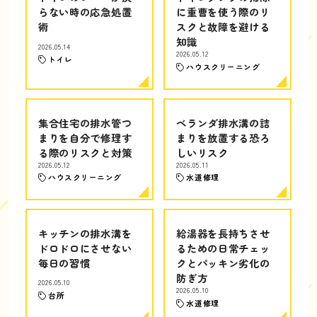
らない時の応急処置
に重曹を使う際のリ
術
スクと故障を避ける
知識
2026.05.14
2026.05.12
トイレ
ハウスクリーニング
集合住宅の排水管つ
ベランダ排水溝の詰
まりを自分で修理す
まりを放置する恐ろ
る際のリスクと対策
しいリスク
2026.05.12
2026.05.11
ハウスクリーニング
水道修理
キッチンの排水溝を
給湯器を長持ちさせ
ドロドロにさせない
るための日常チェッ
毎日の習慣
クとパッキン劣化の
防ぎ方
2026.05.10
2026.05.10
台所
水道修理