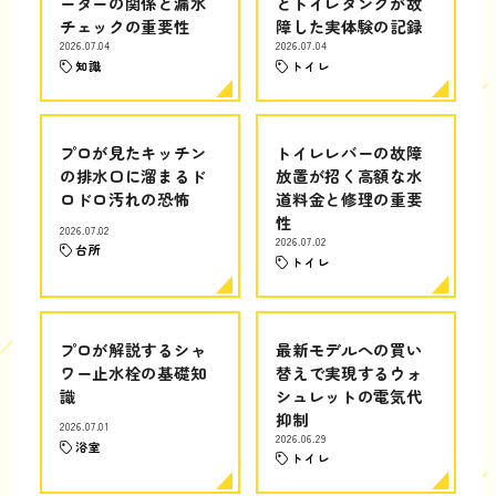
ーターの関係と漏水
とトイレタンクが故
チェックの重要性
障した実体験の記録
2026.07.04
2026.07.04
知識
トイレ
プロが見たキッチン
トイレレバーの故障
の排水口に溜まるド
放置が招く高額な水
ロドロ汚れの恐怖
道料金と修理の重要
性
2026.07.02
2026.07.02
台所
トイレ
プロが解説するシャ
最新モデルへの買い
ワー止水栓の基礎知
替えで実現するウォ
識
シュレットの電気代
抑制
2026.07.01
2026.06.29
浴室
トイレ