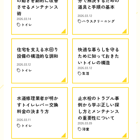
の動きを劇的に改善
分で解決するための
させるメンテナンス
道具と手順の基本
術
2026.03.12
2026.03.14
ハウスクリーニング
トイレ
住宅を支える水回り
快適な暮らしを守る
設備の構造的な調和
ために知っておきた
いトイレの構造
2026.03.12
2026.03.12
トイレ
生活
水道修理業者が明か
止水栓のトラブル事
すトイレレバー交換
例から学ぶ正しい探
料金の決まり方
し方とメンテナンス
の重要性について
2026.03.11
2026.03.09
トイレ
浴室