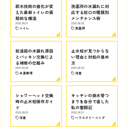
節水技術の進化が変
洗面所の水漏れに対
えた最新トイレの画
応する蛇口の種類別
期的な構造
メンテナンス術
2026.08.07
2026.08.05
トイレ
洗面所
給湯器の水漏れ原因
止水栓が見つからな
とパッキン交換によ
い理由と対処の進め
る補修の仕組み
方
2026.08.05
2026.08.04
水道修理
浴室
シャワーヘッド交換
キッチンの排水管つ
時の止水栓操作ガイ
まりを自分で直した
ド
私の奮闘記
2026.08.03
2026.08.01
浴室
ハウスクリーニング