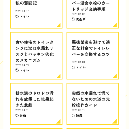
私の奮闘記
バー混合水栓のカー
トリッジ交換手順
2026.04.07
2026.04.05
トイレ
洗面所
古い住宅のトイレタ
悪徳業者を避けて適
ンクに潜む水漏れリ
正な料金でトイレレ
スクとパッキン劣化
バーを交換するコツ
のメカニズム
2026.04.01
2026.04.03
トイレ
トイレ
排水溝のドロドロ汚
突然の水漏れで慌て
れを放置した結果起
ないための水道の元
きた悲劇
栓操作ガイド
2026.04.01
2026.03.31
台所
知識