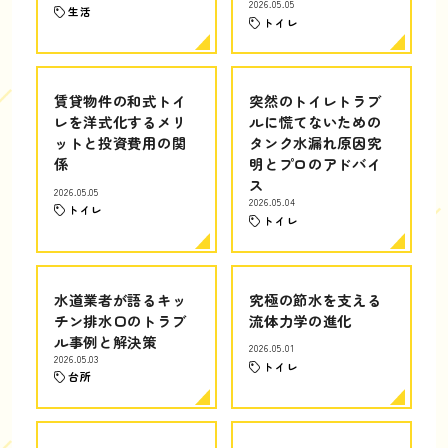
2026.05.05
生活
トイレ
賃貸物件の和式トイ
突然のトイレトラブ
レを洋式化するメリ
ルに慌てないための
ットと投資費用の関
タンク水漏れ原因究
係
明とプロのアドバイ
ス
2026.05.05
2026.05.04
トイレ
トイレ
水道業者が語るキッ
究極の節水を支える
チン排水口のトラブ
流体力学の進化
ル事例と解決策
2026.05.01
2026.05.03
トイレ
台所