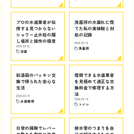
プロの水道業者が伝
洗面所の水漏れに慌
授する見つからない
てた私の実体験と対
シャワー止水栓の隠
処の記録
し場所と操作の極意
2026.03.16
2026.03.16
洗面所
浴室
給湯器のパッキン交
信頼できる水道業者
換で得られた安心な
を見極めて適正な交
生活
換料金で修理する方
法
2026.03.14
2026.03.14
水道修理
トイレ
日常の掃除でレバー
排水管のつまりを自