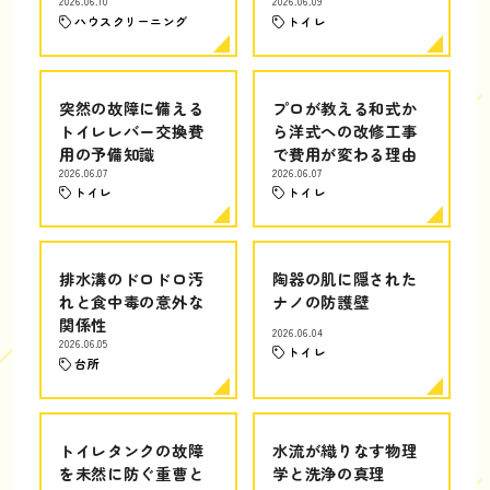
2026.06.10
2026.06.09
ハウスクリーニング
トイレ
突然の故障に備える
プロが教える和式か
トイレレバー交換費
ら洋式への改修工事
用の予備知識
で費用が変わる理由
2026.06.07
2026.06.07
トイレ
トイレ
排水溝のドロドロ汚
陶器の肌に隠された
れと食中毒の意外な
ナノの防護壁
関係性
2026.06.04
2026.06.05
トイレ
台所
トイレタンクの故障
水流が織りなす物理
を未然に防ぐ重曹と
学と洗浄の真理