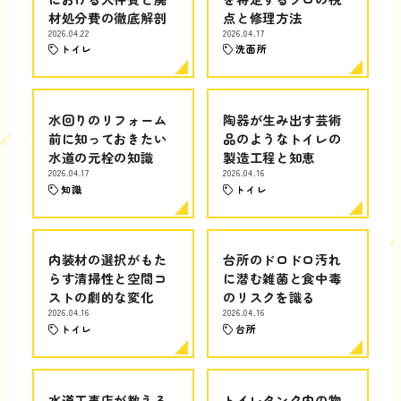
材処分費の徹底解剖
点と修理方法
2026.04.22
2026.04.17
トイレ
洗面所
水回りのリフォーム
陶器が生み出す芸術
前に知っておきたい
品のようなトイレの
水道の元栓の知識
製造工程と知恵
2026.04.17
2026.04.16
知識
トイレ
内装材の選択がもた
台所のドロドロ汚れ
らす清掃性と空間コ
に潜む雑菌と食中毒
ストの劇的な変化
のリスクを識る
2026.04.16
2026.04.16
トイレ
台所
水道工事店が教える
トイレタンク内の物