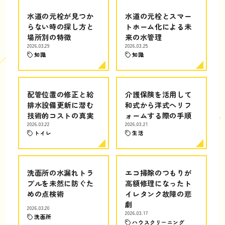
水道の元栓が見つか
水道の元栓とスマー
らない時の探し方と
トホーム化による未
場所別の特徴
来の水管理
2026.03.29
2026.03.25
知識
知識
配管位置の修正と給
介護保険を活用して
排水設備更新に潜む
和式から洋式へリフ
技術的コストの真実
ォームする際の手順
2026.03.22
2026.03.21
トイレ
生活
洗面所の水漏れトラ
エコ掃除のつもりが
ブルを未然に防ぐた
高額修理になったト
めの点検術
イレタンク故障の悲
劇
2026.03.20
2026.03.17
洗面所
ハウスクリーニング