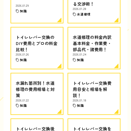
る交渉術！
2026.01.29
2026.01.28
知識
水道修理
トイレレバー交換の
水道修理の料金内訳
DIY費用とプロの料金
基本料金・作業費・
比較！
部品代・諸費用！
2026.01.26
2026.01.24
知識
知識
水漏れ箇所別！水道
トイレレバー交換費
修理の費用相場と対
用目安と相場を解
策
説！
2026.01.22
2026.01.18
知識
知識
トイレレバー交換後
トイレレバー交換を