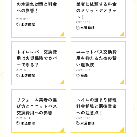
の水漏れ対策と料金
業者に依頼する料金
への影響！
のメリットデメリッ
ト！
2026.01.15
2025.12.18
水道修理
水道修理
トイレレバー交換費
ユニットバス交換費
用は火災保険でカバ
用を抑えるための賢
ーできる？
い選択肢
2025.12.16
2025.12.14
水道修理
知識
リフォーム業者の選
トイレの詰まり修理
び方とユニットバス
料金相場と悪徳業者
交換費用への影響
への注意点！
2025.12.11
2025.12.02
水道修理
水道修理