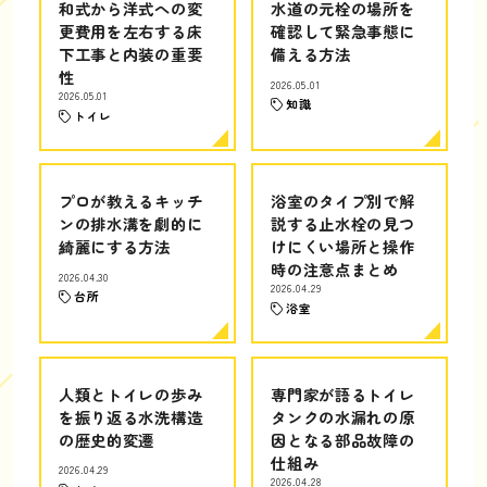
和式から洋式への変
水道の元栓の場所を
更費用を左右する床
確認して緊急事態に
下工事と内装の重要
備える方法
性
2026.05.01
2026.05.01
知識
トイレ
プロが教えるキッチ
浴室のタイプ別で解
ンの排水溝を劇的に
説する止水栓の見つ
綺麗にする方法
けにくい場所と操作
時の注意点まとめ
2026.04.30
2026.04.29
台所
浴室
人類とトイレの歩み
専門家が語るトイレ
を振り返る水洗構造
タンクの水漏れの原
の歴史的変遷
因となる部品故障の
仕組み
2026.04.29
2026.04.28