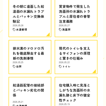
冬の朝に直面した給
賃貸物件で発生した
湯器の水漏れトラブ
洗面所の水漏れトラ
ルとパッキン交換体
ブルと居住者の善管
験記
注意義務
2026.05.28
2026.05.27
水道修理
洗面所
排水溝のドロドロ汚
現代のトイレを支え
れを徹底除去する最
るサイフォンの原理
新の洗剤事情
と驚きの仕組み
2026.05.25
2026.05.22
台所
トイレ
給湯器配管の接続部
住宅購入時に見落と
とパッキン劣化の関
しがちな洗面所の水
係
漏れ跡と床下の健全
性チェック
2026.05.21
2026.05.19
水道修理