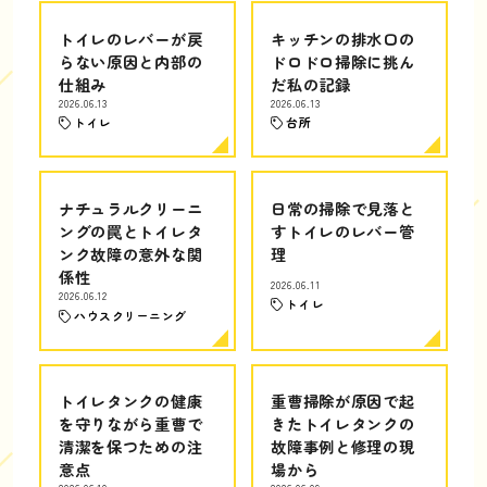
トイレのレバーが戻
キッチンの排水口の
らない原因と内部の
ドロドロ掃除に挑ん
仕組み
だ私の記録
2026.06.13
2026.06.13
トイレ
台所
ナチュラルクリーニ
日常の掃除で見落と
ングの罠とトイレタ
すトイレのレバー管
ンク故障の意外な関
理
係性
2026.06.11
2026.06.12
トイレ
ハウスクリーニング
トイレタンクの健康
重曹掃除が原因で起
を守りながら重曹で
きたトイレタンクの
清潔を保つための注
故障事例と修理の現
意点
場から