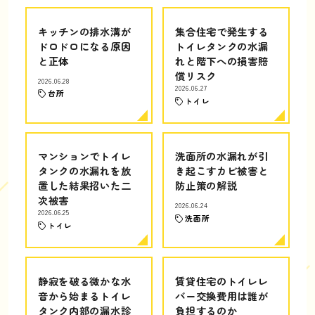
キッチンの排水溝が
集合住宅で発生する
ドロドロになる原因
トイレタンクの水漏
と正体
れと階下への損害賠
償リスク
2026.06.28
2026.06.27
台所
トイレ
マンションでトイレ
洗面所の水漏れが引
タンクの水漏れを放
き起こすカビ被害と
置した結果招いた二
防止策の解説
次被害
2026.06.24
2026.06.25
洗面所
トイレ
静寂を破る微かな水
賃貸住宅のトイレレ
音から始まるトイレ
バー交換費用は誰が
タンク内部の漏水診
負担するのか