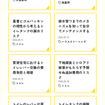
洗面所
重曹とゴムパッキン
排水管つまりのメカ
の相性から考えるト
ニズムを知って自分
イレタンクの漏水リ
でメンテナンスする
スク
2026.05.19
2026.05.19
ハウスクリーニング
トイレ
賃貸住宅におけるト
下地腐食とシロアリ
イレレバー交換の費
被害がもたらす予期
用負担と相場
せぬ追加費用のリス
ク
2026.05.18
2026.05.18
トイレ
トイレ
トイレのレバーが戻
トイレタンクの掃除