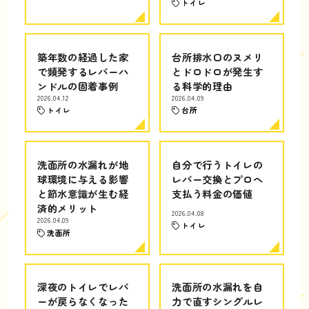
トイレ
築年数の経過した家
台所排水口のヌメリ
で頻発するレバーハ
とドロドロが発生す
ンドルの固着事例
る科学的理由
2026.04.12
2026.04.09
トイレ
台所
洗面所の水漏れが地
自分で行うトイレの
球環境に与える影響
レバー交換とプロへ
と節水意識が生む経
支払う料金の価値
済的メリット
2026.04.08
2026.04.09
トイレ
洗面所
深夜のトイレでレバ
洗面所の水漏れを自
ーが戻らなくなった
力で直すシングルレ