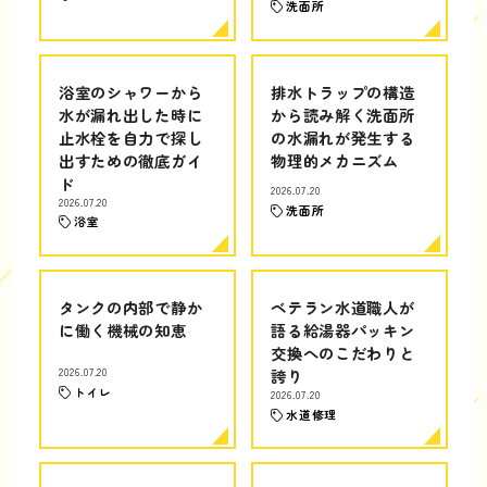
洗面所
浴室のシャワーから
排水トラップの構造
水が漏れ出した時に
から読み解く洗面所
止水栓を自力で探し
の水漏れが発生する
出すための徹底ガイ
物理的メカニズム
ド
2026.07.20
2026.07.20
洗面所
浴室
タンクの内部で静か
ベテラン水道職人が
に働く機械の知恵
語る給湯器パッキン
交換へのこだわりと
2026.07.20
誇り
トイレ
2026.07.20
水道修理