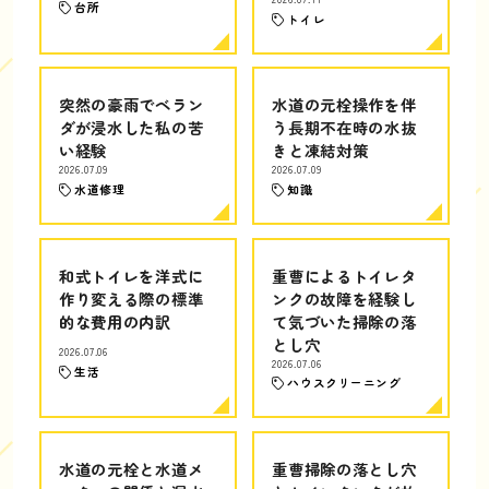
台所
トイレ
突然の豪雨でベラン
水道の元栓操作を伴
ダが浸水した私の苦
う長期不在時の水抜
い経験
きと凍結対策
2026.07.09
2026.07.09
水道修理
知識
和式トイレを洋式に
重曹によるトイレタ
作り変える際の標準
ンクの故障を経験し
的な費用の内訳
て気づいた掃除の落
とし穴
2026.07.06
2026.07.06
生活
ハウスクリーニング
水道の元栓と水道メ
重曹掃除の落とし穴