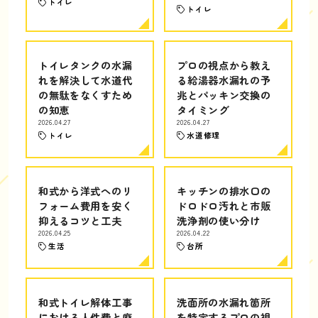
トイレ
トイレ
トイレタンクの水漏
プロの視点から教え
れを解決して水道代
る給湯器水漏れの予
の無駄をなくすため
兆とパッキン交換の
の知恵
タイミング
2026.04.27
2026.04.27
トイレ
水道修理
和式から洋式へのリ
キッチンの排水口の
フォーム費用を安く
ドロドロ汚れと市販
抑えるコツと工夫
洗浄剤の使い分け
2026.04.25
2026.04.22
生活
台所
和式トイレ解体工事
洗面所の水漏れ箇所
における人件費と廃
を特定するプロの視