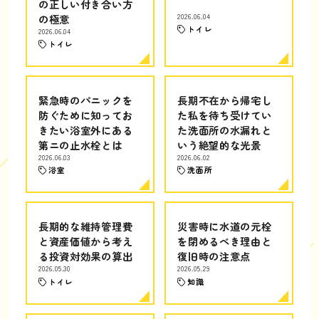
の正しい付き合い方
の極意
2026.06.04
トイレ
2026.06.04
トイレ
緊急時のパニックを
長期不在から帰宅し
防ぐために知ってお
た私を待ち受けてい
きたい浴室外にある
た洗面所の水漏れと
第ニの止水栓とは
いう絶望的な光景
2026.06.03
2026.06.02
浴室
洗面所
長期的な維持管理費
災害時に水道の元栓
と資産価値から考え
を閉めるべき理由と
る投資対効果の算出
復旧時の注意点
2026.05.30
2026.05.29
トイレ
知識