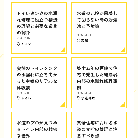
トイレタンクの水漏
水道の元栓が固着し
れ修理に役立つ構造
て回らない時の対処
の理解と必要な道具
法と予防策
の紹介
2026.03.04
2026.03.04
知識
トイレ
突然のトイレタンク
築十五年の戸建て住
の水漏れに立ち向か
宅で発生した給湯器
った主婦のリアルな
内部の水漏れ修理事
体験談
例
2026.03.03
2026.03.03
トイレ
水道修理
水道のプロが見つめ
集合住宅における水
るトイレ内部の精密
道の元栓の管理と注
な世界
意すべき点