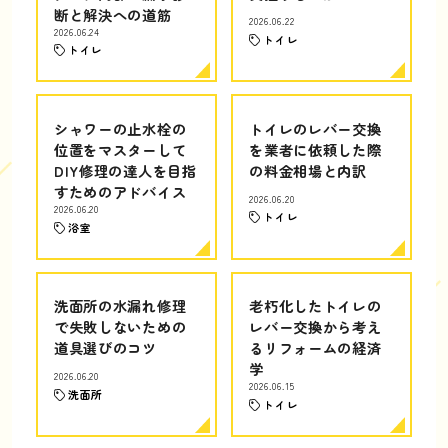
断と解決への道筋
2026.06.22
2026.06.24
トイレ
トイレ
シャワーの止水栓の
トイレのレバー交換
位置をマスターして
を業者に依頼した際
DIY修理の達人を目指
の料金相場と内訳
すためのアドバイス
2026.06.20
2026.06.20
トイレ
浴室
洗面所の水漏れ修理
老朽化したトイレの
で失敗しないための
レバー交換から考え
道具選びのコツ
るリフォームの経済
学
2026.06.20
2026.06.15
洗面所
トイレ