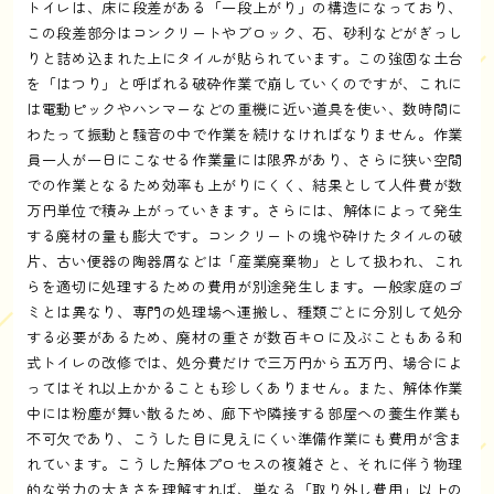
トイレは、床に段差がある「一段上がり」の構造になっており、
この段差部分はコンクリートやブロック、石、砂利などがぎっし
りと詰め込まれた上にタイルが貼られています。この強固な土台
を「はつり」と呼ばれる破砕作業で崩していくのですが、これに
は電動ピックやハンマーなどの重機に近い道具を使い、数時間に
わたって振動と騒音の中で作業を続けなければなりません。作業
員一人が一日にこなせる作業量には限界があり、さらに狭い空間
での作業となるため効率も上がりにくく、結果として人件費が数
万円単位で積み上がっていきます。さらには、解体によって発生
する廃材の量も膨大です。コンクリートの塊や砕けたタイルの破
片、古い便器の陶器屑などは「産業廃棄物」として扱われ、これ
らを適切に処理するための費用が別途発生します。一般家庭のゴ
ミとは異なり、専門の処理場へ運搬し、種類ごとに分別して処分
する必要があるため、廃材の重さが数百キロに及ぶこともある和
式トイレの改修では、処分費だけで三万円から五万円、場合によ
ってはそれ以上かかることも珍しくありません。また、解体作業
中には粉塵が舞い散るため、廊下や隣接する部屋への養生作業も
不可欠であり、こうした目に見えにくい準備作業にも費用が含ま
れています。こうした解体プロセスの複雑さと、それに伴う物理
的な労力の大きさを理解すれば、単なる「取り外し費用」以上の