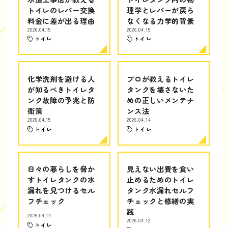
トイレのレバー交換
理学とレバーが戻ら
料金に差が出る理由
なくなる力学的背景
2026.04.15
2026.04.15
トイレ
トイレ
化学洗剤を避ける人
プロが教えるトイレ
が知るべきトイレタ
タンクを壊さないた
ンク故障の予兆と防
めの正しいメンテナ
衛策
ンス法
2026.04.15
2026.04.14
トイレ
トイレ
日々の暮らしを脅か
見えない出費を食い
すトイレタンクの水
止めるためのトイレ
漏れを見つけるセル
タンク水漏れセルフ
フチェック
チェックと修繕の実
践
2026.04.14
2026.04.12
トイレ