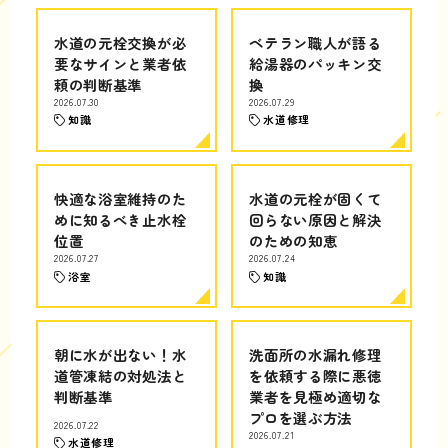
水道の元栓交換が必
ベテラン職人が語る
要なサインと業者依
給湯器のパッキン交
頼の判断基準
換
2026.07.30
2026.07.29
知識
水道修理
快適な浴室維持のた
水道の元栓が固くて
めに知るべき止水栓
回らない原因と解決
位置
のための知恵
2026.07.27
2026.07.24
浴室
知識
朝に水が出ない！水
洗面所の水漏れ修理
道管凍結の対処法と
を依頼する際に悪徳
判断基準
業者を見極め適切な
プロを選ぶ方法
2026.07.22
2026.07.21
水道修理