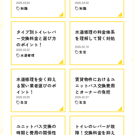
2026.03.03
2026.03.02
知識
知識
タイプ別トイレレバ
水道修理の料金体系
ー交換料金と選び方
を理解して賢く対処
のポイント！
2026.02.10
2026.02.22
生活
水道修理
水道修理を安く抑え
賃貸物件におけるユ
る賢い業者選びのポ
ニットバス交換費用
イント！
とオーナーの負担
2026.02.09
2026.02.07
生活
生活
ユニットバス交換の
トイレのレバーが故
時期と費用の関係性
障！交換料金を抑え