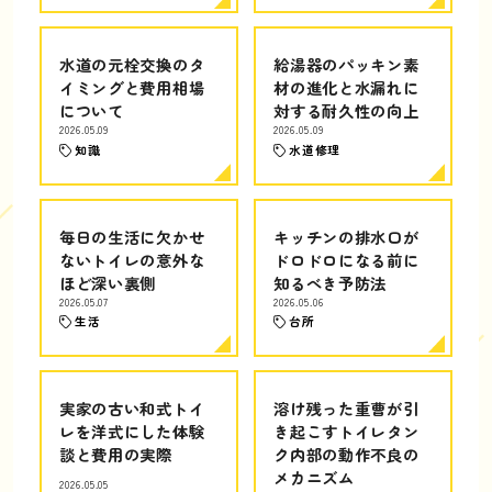
水道の元栓交換のタ
給湯器のパッキン素
イミングと費用相場
材の進化と水漏れに
について
対する耐久性の向上
2026.05.09
2026.05.09
知識
水道修理
毎日の生活に欠かせ
キッチンの排水口が
ないトイレの意外な
ドロドロになる前に
ほど深い裏側
知るべき予防法
2026.05.07
2026.05.06
生活
台所
実家の古い和式トイ
溶け残った重曹が引
レを洋式にした体験
き起こすトイレタン
談と費用の実際
ク内部の動作不良の
メカニズム
2026.05.05