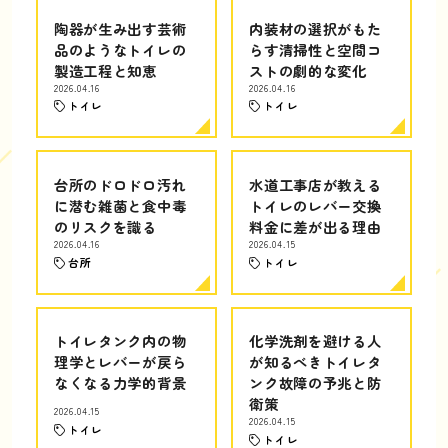
陶器が生み出す芸術
内装材の選択がもた
品のようなトイレの
らす清掃性と空間コ
製造工程と知恵
ストの劇的な変化
2026.04.16
2026.04.16
トイレ
トイレ
台所のドロドロ汚れ
水道工事店が教える
に潜む雑菌と食中毒
トイレのレバー交換
のリスクを識る
料金に差が出る理由
2026.04.16
2026.04.15
台所
トイレ
トイレタンク内の物
化学洗剤を避ける人
理学とレバーが戻ら
が知るべきトイレタ
なくなる力学的背景
ンク故障の予兆と防
衛策
2026.04.15
2026.04.15
トイレ
トイレ