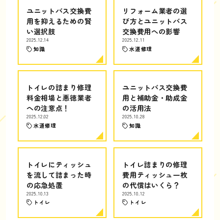
ユニットバス交換費
リフォーム業者の選
用を抑えるための賢
び方とユニットバス
い選択肢
交換費用への影響
2025.12.14
2025.12.11
知識
水道修理
トイレの詰まり修理
ユニットバス交換費
料金相場と悪徳業者
用と補助金・助成金
への注意点！
の活用法
2025.12.02
2025.10.28
水道修理
知識
トイレにティッシュ
トイレ詰まりの修理
を流して詰まった時
費用ティッシュ一枚
の応急処置
の代償はいくら？
2025.10.13
2025.10.12
トイレ
トイレ