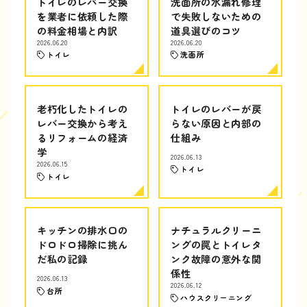
トイレのレバー交換
洗面所の水漏れ修理
を業者に依頼した際
で失敗しないための
の料金相場と内訳
道具選びのコツ
2026.06.20
2026.06.20
トイレ
洗面所
老朽化したトイレの
トイレのレバーが戻
レバー交換から考え
らない原因と内部の
るリフォームの経済
仕組み
学
2026.06.13
2026.06.15
トイレ
トイレ
キッチンの排水口の
ナチュラルクリーニ
ドロドロ掃除に挑ん
ングの罠とトイレタ
だ私の記録
ンク故障の意外な関
係性
2026.06.13
2026.06.12
台所
ハウスクリーニング