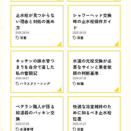
止水栓が見つからな
シャワーヘッド交換
い理由と対処の進め
時の止水栓操作ガイ
方
ド
2026.08.04
2026.08.03
浴室
浴室
キッチンの排水管つ
水道の元栓交換が必
まりを自分で直した
要なサインと業者依
私の奮闘記
頼の判断基準
2026.08.01
2026.07.30
ハウスクリーニング
知識
ベテラン職人が語る
快適な浴室維持のた
給湯器のパッキン交
めに知るべき止水栓
換
位置
2026.07.29
2026.07.27
水道修理
浴室