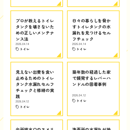
プロが教えるトイレ
日々の暮らしを脅か
タンクを壊さないた
すトイレタンクの水
めの正しいメンテナ
漏れを見つけるセル
ンス法
フチェック
2026.04.14
2026.04.14
トイレ
トイレ
見えない出費を食い
築年数の経過した家
止めるためのトイレ
で頻発するレバーハ
タンク水漏れセルフ
ンドルの固着事例
チェックと修繕の実
践
2026.04.12
トイレ
2026.04.12
トイレ
台所排水口のヌメリ
洗面所の水漏れが地