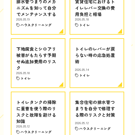
排水管つまりのメカ
賃貸住宅におけるト
ニズムを知って自分
イレレバー交換の費
でメンテナンスする
用負担と相場
2026.05.19
2026.05.18
ハウスクリーニング
トイレ
下地腐食とシロアリ
トイレのレバーが戻
被害がもたらす予期
らない時の応急処置
せぬ追加費用のリス
術
ク
2026.05.14
2026.05.18
トイレ
トイレ
トイレタンクの掃除
集合住宅の排水管つ
に重曹を使う際のリ
まりを自分で修理す
スクと故障を避ける
る際のリスクと対策
知識
2026.05.12
2026.05.12
ハウスクリーニング
ハウスクリーニング