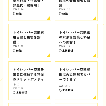
基本料金・作業費・
修理の費用相場と対
部品代・諸費用！
策
2026.01.24
2026.01.22
知識
知識
トイレレバー交換費
トイレレバー交換後
用目安と相場を解
の水漏れ対策と料金
説！
への影響！
2026.01.18
2026.01.15
知識
水道修理
トイレレバー交換を
トイレレバー交換費
業者に依頼する料金
用は火災保険でカバ
のメリットデメリッ
ーできる？
ト！
2025.12.16
2025.12.18
水道修理
水道修理