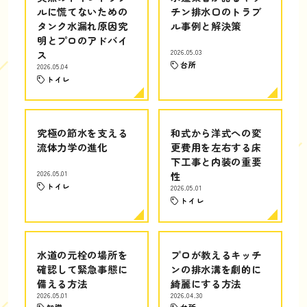
ルに慌てないための
チン排水口のトラブ
タンク水漏れ原因究
ル事例と解決策
明とプロのアドバイ
ス
2026.05.03
台所
2026.05.04
トイレ
究極の節水を支える
和式から洋式への変
流体力学の進化
更費用を左右する床
下工事と内装の重要
2026.05.01
性
トイレ
2026.05.01
トイレ
水道の元栓の場所を
プロが教えるキッチ
確認して緊急事態に
ンの排水溝を劇的に
備える方法
綺麗にする方法
2026.05.01
2026.04.30