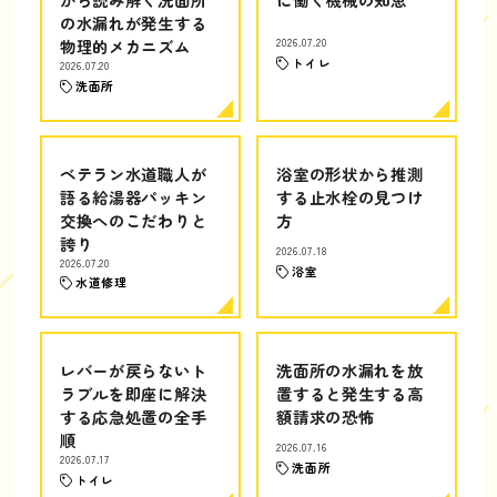
の水漏れが発生する
物理的メカニズム
2026.07.20
トイレ
2026.07.20
洗面所
ベテラン水道職人が
浴室の形状から推測
語る給湯器パッキン
する止水栓の見つけ
交換へのこだわりと
方
誇り
2026.07.18
2026.07.20
浴室
水道修理
レバーが戻らないト
洗面所の水漏れを放
ラブルを即座に解決
置すると発生する高
する応急処置の全手
額請求の恐怖
順
2026.07.16
2026.07.17
洗面所
トイレ