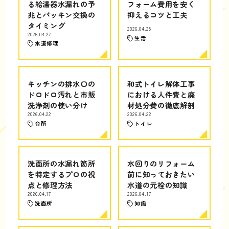
る給湯器水漏れの予
フォーム費用を安く
兆とパッキン交換の
抑えるコツと工夫
タイミング
2026.04.25
2026.04.27
生活
水道修理
キッチンの排水口の
和式トイレ解体工事
ドロドロ汚れと市販
における人件費と廃
洗浄剤の使い分け
材処分費の徹底解剖
2026.04.22
2026.04.22
台所
トイレ
洗面所の水漏れ箇所
水回りのリフォーム
を特定するプロの視
前に知っておきたい
点と修理方法
水道の元栓の知識
2026.04.17
2026.04.17
洗面所
知識