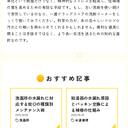
率化という側面だけでなく、精神的なストレスを軽減し、住環境
の質を高めるための有効な手段です。もし、古い洗剤を使い続け
て苦労しているのなら、一度ドラッグストアの洗剤コーナーをじ
っくり覗いてみてください。科学の力が、あの忌々しいドロドロ
汚れとの戦いを終わらせてくれるかもしれません。便利な道具に
頼ることは手抜きではなく、より良い生活を送るための知的な選
択なのです。
おすすめ記事
洗面所の水漏れに対
給湯器の水漏れ原因
応する蛇口の種類別
とパッキン交換によ
メンテナンス術
る補修の仕組み
2026.08.05
2026.08.05
洗面所
水道修理