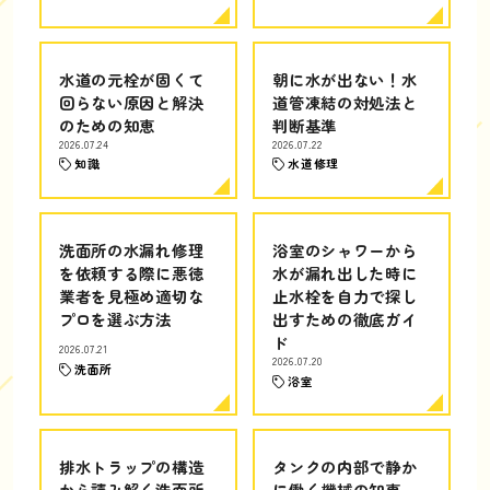
水道の元栓が固くて
朝に水が出ない！水
回らない原因と解決
道管凍結の対処法と
のための知恵
判断基準
2026.07.24
2026.07.22
知識
水道修理
洗面所の水漏れ修理
浴室のシャワーから
を依頼する際に悪徳
水が漏れ出した時に
業者を見極め適切な
止水栓を自力で探し
プロを選ぶ方法
出すための徹底ガイ
ド
2026.07.21
2026.07.20
洗面所
浴室
排水トラップの構造
タンクの内部で静か
から読み解く洗面所
に働く機械の知恵