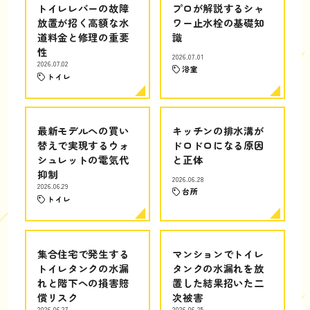
トイレレバーの故障
プロが解説するシャ
放置が招く高額な水
ワー止水栓の基礎知
道料金と修理の重要
識
性
2026.07.01
2026.07.02
浴室
トイレ
最新モデルへの買い
キッチンの排水溝が
替えで実現するウォ
ドロドロになる原因
シュレットの電気代
と正体
抑制
2026.06.28
2026.06.29
台所
トイレ
集合住宅で発生する
マンションでトイレ
トイレタンクの水漏
タンクの水漏れを放
れと階下への損害賠
置した結果招いた二
償リスク
次被害
2026.06.27
2026.06.25