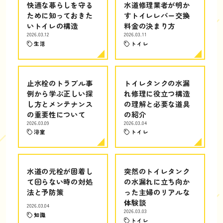
快適な暮らしを守る
水道修理業者が明か
ために知っておきた
すトイレレバー交換
いトイレの構造
料金の決まり方
2026.03.12
2026.03.11
生活
トイレ
止水栓のトラブル事
トイレタンクの水漏
例から学ぶ正しい探
れ修理に役立つ構造
し方とメンテナンス
の理解と必要な道具
の重要性について
の紹介
2026.03.09
2026.03.04
浴室
トイレ
水道の元栓が固着し
突然のトイレタンク
て回らない時の対処
の水漏れに立ち向か
法と予防策
った主婦のリアルな
体験談
2026.03.04
2026.03.03
知識
トイレ