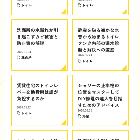
トイレ
トイレ
洗面所の水漏れが引
静寂を破る微かな水
き起こすカビ被害と
音から始まるトイレ
防止策の解説
タンク内部の漏水診
断と解決への道筋
2026.06.24
2026.06.24
洗面所
トイレ
賃貸住宅のトイレレ
シャワーの止水栓の
バー交換費用は誰が
位置をマスターして
負担するのか
DIY修理の達人を目指
すためのアドバイス
2026.06.22
2026.06.20
トイレ
浴室