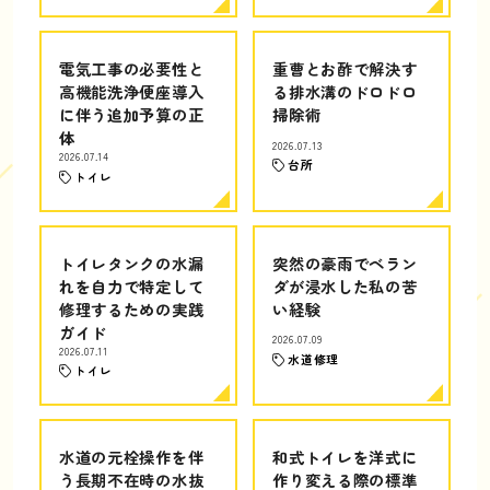
電気工事の必要性と
重曹とお酢で解決す
高機能洗浄便座導入
る排水溝のドロドロ
に伴う追加予算の正
掃除術
体
2026.07.13
2026.07.14
台所
トイレ
トイレタンクの水漏
突然の豪雨でベラン
れを自力で特定して
ダが浸水した私の苦
修理するための実践
い経験
ガイド
2026.07.09
2026.07.11
水道修理
トイレ
水道の元栓操作を伴
和式トイレを洋式に
う長期不在時の水抜
作り変える際の標準