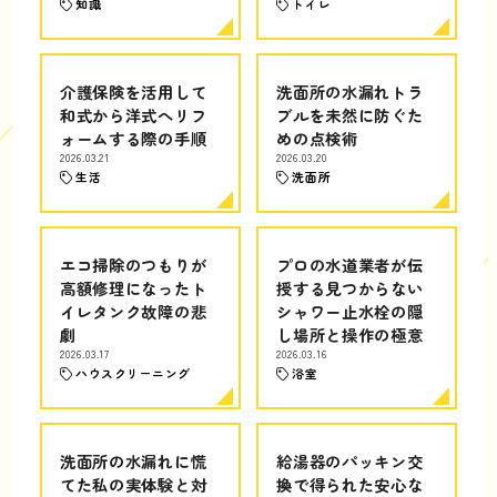
知識
トイレ
介護保険を活用して
洗面所の水漏れトラ
和式から洋式へリフ
ブルを未然に防ぐた
ォームする際の手順
めの点検術
2026.03.21
2026.03.20
生活
洗面所
エコ掃除のつもりが
プロの水道業者が伝
高額修理になったト
授する見つからない
イレタンク故障の悲
シャワー止水栓の隠
劇
し場所と操作の極意
2026.03.17
2026.03.16
ハウスクリーニング
浴室
洗面所の水漏れに慌
給湯器のパッキン交
てた私の実体験と対
換で得られた安心な