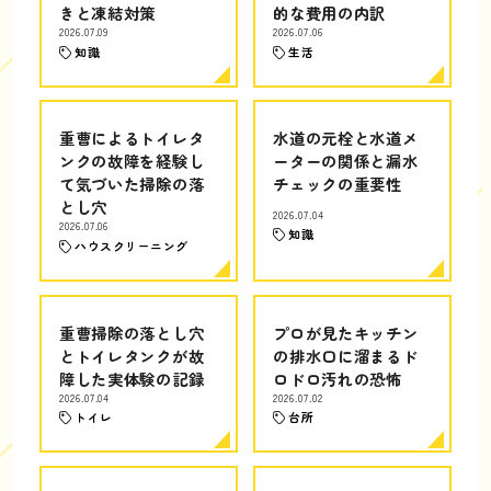
きと凍結対策
的な費用の内訳
2026.07.09
2026.07.06
知識
生活
重曹によるトイレタ
水道の元栓と水道メ
ンクの故障を経験し
ーターの関係と漏水
て気づいた掃除の落
チェックの重要性
とし穴
2026.07.04
2026.07.06
知識
ハウスクリーニング
重曹掃除の落とし穴
プロが見たキッチン
とトイレタンクが故
の排水口に溜まるド
障した実体験の記録
ロドロ汚れの恐怖
2026.07.04
2026.07.02
トイレ
台所