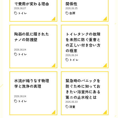
で費用が変わる理由
関係性
2026.06.07
2026.06.05
トイレ
台所
陶器の肌に隠された
トイレタンクの故障
ナノの防護壁
を未然に防ぐ重曹と
の正しい付き合い方
2026.06.04
の極意
トイレ
2026.06.04
トイレ
水流が織りなす物理
緊急時のパニックを
学と洗浄の真理
防ぐために知ってお
きたい浴室外にある
2026.06.04
第ニの止水栓とは
トイレ
2026.06.03
浴室