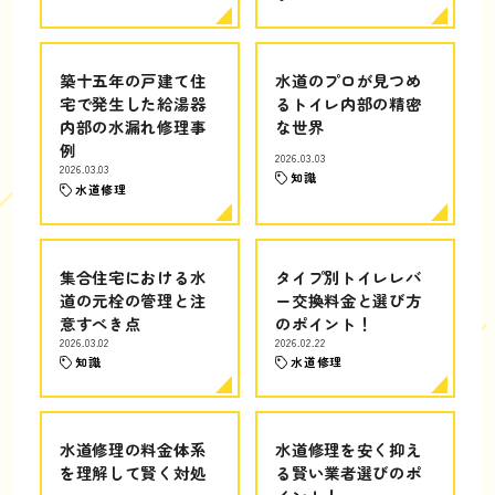
築十五年の戸建て住
水道のプロが見つめ
宅で発生した給湯器
るトイレ内部の精密
内部の水漏れ修理事
な世界
例
2026.03.03
2026.03.03
知識
水道修理
集合住宅における水
タイプ別トイレレバ
道の元栓の管理と注
ー交換料金と選び方
意すべき点
のポイント！
2026.03.02
2026.02.22
知識
水道修理
水道修理の料金体系
水道修理を安く抑え
を理解して賢く対処
る賢い業者選びのポ