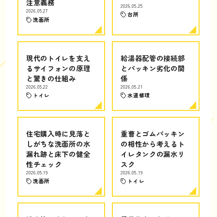
注意義務
2026.05.25
2026.05.27
台所
洗面所
現代のトイレを支え
給湯器配管の接続部
るサイフォンの原理
とパッキン劣化の関
と驚きの仕組み
係
2026.05.22
2026.05.21
トイレ
水道修理
住宅購入時に見落と
重曹とゴムパッキン
しがちな洗面所の水
の相性から考えるト
漏れ跡と床下の健全
イレタンクの漏水リ
性チェック
スク
2026.05.19
2026.05.19
洗面所
トイレ