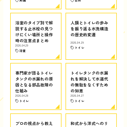
知識
台所
浴室のタイプ別で解
人類とトイレの歩み
説する止水栓の見つ
を振り返る水洗構造
けにくい場所と操作
の歴史的変遷
時の注意点まとめ
2026.04.29
2026.04.29
トイレ
浴室
専門家が語るトイレ
トイレタンクの水漏
タンクの水漏れの原
れを解決して水道代
因となる部品故障の
の無駄をなくすため
仕組み
の知恵
2026.04.28
2026.04.27
トイレ
トイレ
プロの視点から教え
和式から洋式へのリ