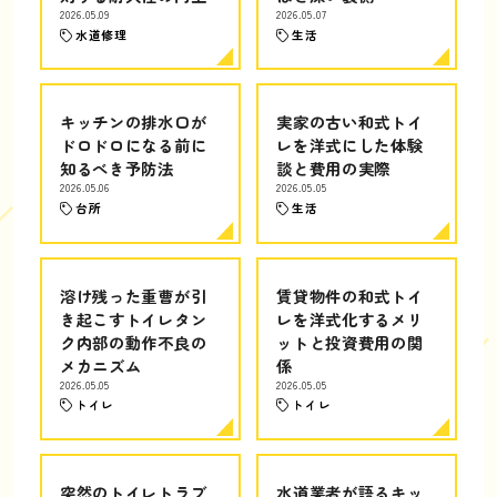
2026.05.09
2026.05.07
水道修理
生活
キッチンの排水口が
実家の古い和式トイ
ドロドロになる前に
レを洋式にした体験
知るべき予防法
談と費用の実際
2026.05.06
2026.05.05
台所
生活
溶け残った重曹が引
賃貸物件の和式トイ
き起こすトイレタン
レを洋式化するメリ
ク内部の動作不良の
ットと投資費用の関
メカニズム
係
2026.05.05
2026.05.05
トイレ
トイレ
突然のトイレトラブ
水道業者が語るキッ