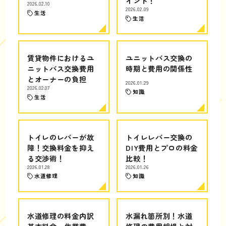
イント！
2026.02.10
2026.02.09
生活
生活
賃貸物件におけるユ
ユニットバス交換の
ニットバス交換費用
時期と費用の関係性
とオーナーの負担
2026.01.29
2026.02.07
知識
生活
トイレのレバーが故
トイレレバー交換の
障！交換料金を抑え
DIY費用とプロの料金
る交渉術！
比較！
2026.01.28
2026.01.26
水道修理
知識
水道修理の料金内訳
水漏れ箇所別！水道