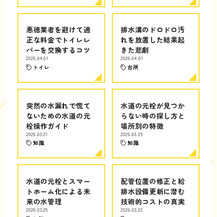
悪徳業者を避けて適
排水溝のドロドロ汚
正な料金でトイレレ
れを放置した結果起
バーを交換するコツ
きた悲劇
2026.04.01
2026.04.01
トイレ
台所
突然の水漏れで慌て
水道の元栓が見つか
ないための水道の元
らない時の探し方と
栓操作ガイド
場所別の特徴
2026.03.31
2026.03.29
知識
知識
水道の元栓とスマー
配管位置の修正と給
トホーム化による未
排水設備更新に潜む
来の水管理
技術的コストの真実
2026.03.25
2026.03.22