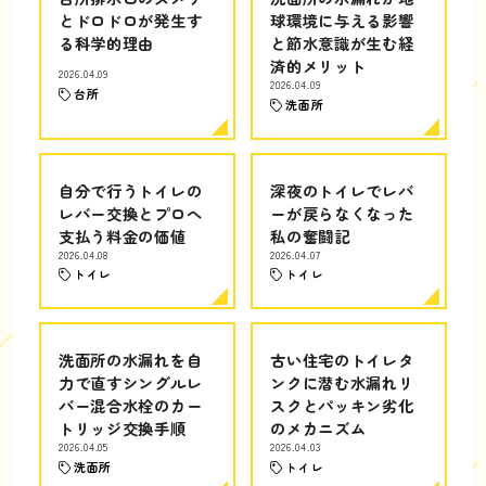
とドロドロが発生す
球環境に与える影響
る科学的理由
と節水意識が生む経
済的メリット
2026.04.09
2026.04.09
台所
洗面所
自分で行うトイレの
深夜のトイレでレバ
レバー交換とプロへ
ーが戻らなくなった
支払う料金の価値
私の奮闘記
2026.04.08
2026.04.07
トイレ
トイレ
洗面所の水漏れを自
古い住宅のトイレタ
力で直すシングルレ
ンクに潜む水漏れリ
バー混合水栓のカー
スクとパッキン劣化
トリッジ交換手順
のメカニズム
2026.04.05
2026.04.03
洗面所
トイレ