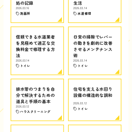
処の記録
生活
2026.03.16
2026.03.14
洗面所
水道修理
信頼できる水道業者
日常の掃除でレバー
を見極めて適正な交
の動きを劇的に改善
換料金で修理する方
させるメンテナンス
法
術
2026.03.14
2026.03.14
トイレ
トイレ
排水管のつまりを自
住宅を支える水回り
分で解決するための
設備の構造的な調和
道具と手順の基本
2026.03.12
2026.03.12
トイレ
ハウスクリーニング