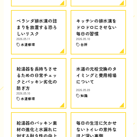
ベランダ排水溝の詰
キッチンの排水溝を
まりを放置する恐ろ
ドロドロにさせない
しいリスク
毎日の習慣
2026.05.11
2026.05.10
水道修理
台所
給湯器を長持ちさせ
水道の元栓交換のタ
るための日常チェッ
イミングと費用相場
クとパッキン劣化の
について
防ぎ方
2026.05.09
2026.05.10
知識
水道修理
給湯器のパッキン素
毎日の生活に欠かせ
材の進化と水漏れに
ないトイレの意外な
対する耐久性の向上
ほど深い裏側