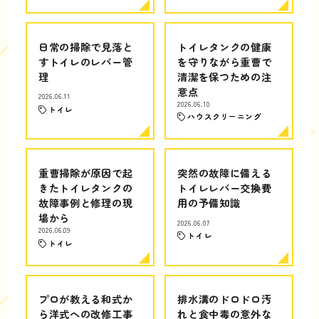
日常の掃除で見落と
トイレタンクの健康
すトイレのレバー管
を守りながら重曹で
理
清潔を保つための注
意点
2026.06.11
2026.06.10
トイレ
ハウスクリーニング
重曹掃除が原因で起
突然の故障に備える
きたトイレタンクの
トイレレバー交換費
故障事例と修理の現
用の予備知識
場から
2026.06.07
2026.06.09
トイレ
トイレ
プロが教える和式か
排水溝のドロドロ汚
ら洋式への改修工事
れと食中毒の意外な