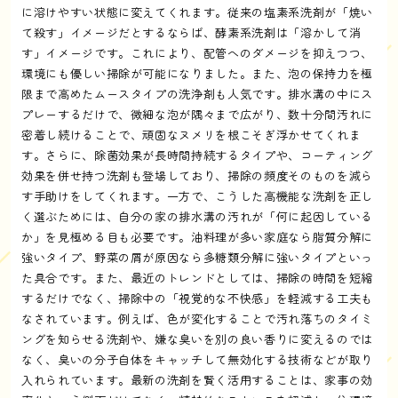
に溶けやすい状態に変えてくれます。従来の塩素系洗剤が「焼い
て殺す」イメージだとするならば、酵素系洗剤は「溶かして消
す」イメージです。これにより、配管へのダメージを抑えつつ、
環境にも優しい掃除が可能になりました。また、泡の保持力を極
限まで高めたムースタイプの洗浄剤も人気です。排水溝の中にス
プレーするだけで、微細な泡が隅々まで広がり、数十分間汚れに
密着し続けることで、頑固なヌメリを根こそぎ浮かせてくれま
す。さらに、除菌効果が長時間持続するタイプや、コーティング
効果を併せ持つ洗剤も登場しており、掃除の頻度そのものを減ら
す手助けをしてくれます。一方で、こうした高機能な洗剤を正し
く選ぶためには、自分の家の排水溝の汚れが「何に起因している
か」を見極める目も必要です。油料理が多い家庭なら脂質分解に
強いタイプ、野菜の屑が原因なら多糖類分解に強いタイプといっ
た具合です。また、最近のトレンドとしては、掃除の時間を短縮
するだけでなく、掃除中の「視覚的な不快感」を軽減する工夫も
なされています。例えば、色が変化することで汚れ落ちのタイミ
ングを知らせる洗剤や、嫌な臭いを別の良い香りに変えるのでは
なく、臭いの分子自体をキャッチして無効化する技術などが取り
入れられています。最新の洗剤を賢く活用することは、家事の効