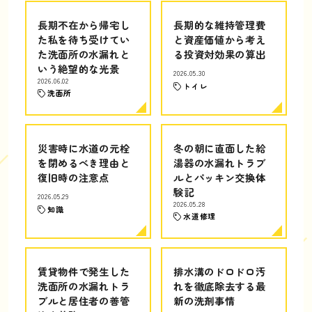
長期不在から帰宅し
長期的な維持管理費
た私を待ち受けてい
と資産価値から考え
た洗面所の水漏れと
る投資対効果の算出
いう絶望的な光景
2026.05.30
2026.06.02
トイレ
洗面所
災害時に水道の元栓
冬の朝に直面した給
を閉めるべき理由と
湯器の水漏れトラブ
復旧時の注意点
ルとパッキン交換体
験記
2026.05.29
2026.05.28
知識
水道修理
賃貸物件で発生した
排水溝のドロドロ汚
洗面所の水漏れトラ
れを徹底除去する最
ブルと居住者の善管
新の洗剤事情