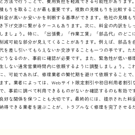
と方法で行うことで、費用負担を軽減できる可能性があります
積もりを取ることが最も重要です。複数の見積もりを比較する
料金が高いか安いかを判断する基準ができます。他社の見積も
き下げ交渉に繋がるケースもあります。次に、料金の内訳をし
しましょう。特に、「出張費」「作業工賃」「部品代」のどこ
削減可能な部分が見えてくることがあります。例えば、部品を
代を差し引いてもらえないか交渉することも一つの手です。た
どうなるのか、事前に確認が必要です。また、緊急性が低い修
生しない通常営業時間内に依頼するように調整しましょう。こ
に、可能であれば、修理業者の繁忙期を避けて依頼することで
ます。業者によっては、Webサイト限定割引や初回利用者割引
で、事前に調べて利用できるものがないか確認するのも有効で
良好な関係を保つことも大切です。最終的には、提示された料
納得できる業者を選ぶことが、トラブルなく修理を完了させる