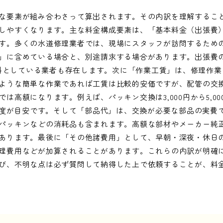
な要素が組み合わさって算出されます。その内訳を理解するこ
しやすくなります。主な料金構成要素は、「基本料金（出張費
す。多くの水道修理業者では、現場にスタッフが訪問するため
」に含めている場合と、別途請求する場合があります。出張費の相
、無料としている業者も存在します。次に「作業工賃」は、修理作
ような簡単な作業であれば工賃は比較的安価ですが、配管の交
は高額になります。例えば、パッキン交換は3,000円から5,0
000円程度が目安です。そして「部品代」は、交換が必要な部品の実
パッキンなどの消耗品も含まれます。高額な部材やメーカー純
あります。最後に「その他諸費用」として、早朝・深夜・休日
理費用などが加算されることがあります。これらの内訳が明確
び、不明な点は必ず質問して納得した上で依頼することが、料