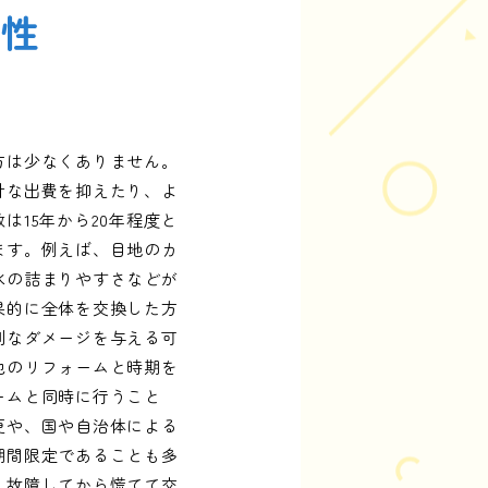
係性
方は少なくありません。
計な出費を抑えたり、よ
15年から20年程度と
ます。例えば、目地のカ
水の詰まりやすさなどが
果的に全体を交換した方
刻なダメージを与える可
他のリフォームと時期を
ームと同時に行うこと
更や、国や自治体による
期間限定であることも多
。故障してから慌てて交