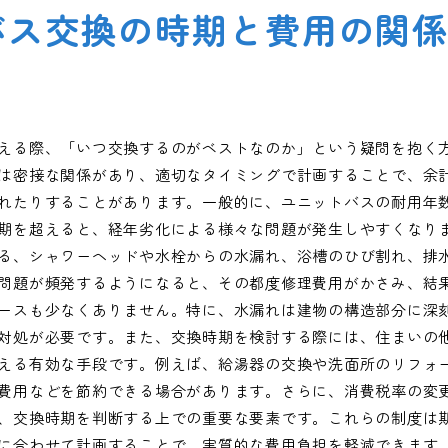
バス交換の時期と費用の関
える際、「いつ交換するのがベストなのか」という疑問を抱く
は密接な関係があり、適切なタイミングで計画することで、余
れたりすることがあります。一般的に、ユニットバスの耐用年数は
期を超えると、経年劣化による様々な問題が発生しやすくなり
る、シャワーヘッドや水栓からの水漏れ、浴槽のひび割れ、排
問題が頻発するようになると、その都度修理費用がかさみ、結
ースも少なくありません。特に、水漏れは建物の構造部分に深
対処が必要です。また、交換時期を検討する際には、住まいの
える有効な手段です。例えば、給湯器の交換や洗面所のリフォ
費用などを節約できる場合があります。さらに、消費税率の変
、交換時期を判断する上での重要な要素です。これらの制度は
に合わせて計画することで、実質的な費用負担を軽減できます