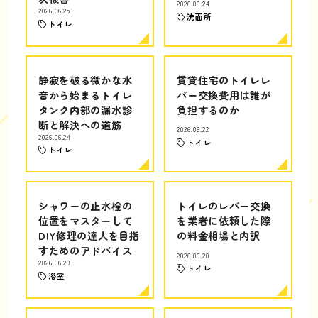
2026.06.24
2026.06.25
洗面所
トイレ
静寂を破る微かな水
賃貸住宅のトイレレ
音から始まるトイレ
バー交換費用は誰が
タンク内部の漏水診
負担するのか
断と解決への道筋
2026.06.22
2026.06.24
トイレ
トイレ
シャワーの止水栓の
トイレのレバー交換
位置をマスターして
を業者に依頼した際
DIY修理の達人を目指
の料金相場と内訳
すためのアドバイス
2026.06.20
2026.06.20
トイレ
浴室