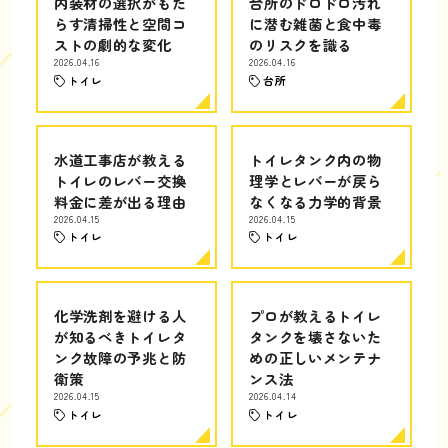
内装材の選択がもた
台所のドロドロ汚れ
らす清掃性と空間コ
に潜む雑菌と食中毒
ストの劇的な変化
のリスクを識る
2026.04.16
2026.04.16
トイレ
台所
水道工事店が教える
トイレタンク内の物
トイレのレバー交換
理学とレバーが戻ら
料金に差が出る理由
なくなる力学的背景
2026.04.15
2026.04.15
トイレ
トイレ
化学洗剤を避ける人
プロが教えるトイレ
が知るべきトイレタ
タンクを壊さないた
ンク故障の予兆と防
めの正しいメンテナ
衛策
ンス法
2026.04.15
2026.04.14
トイレ
トイレ