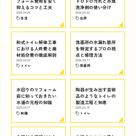
フォーム費用を安く
ドロドロ汚れと市販
抑えるコツと工夫
洗浄剤の使い分け
2026.04.25
2026.04.22
生活
台所
和式トイレ解体工事
洗面所の水漏れ箇所
における人件費と廃
を特定するプロの視
材処分費の徹底解剖
点と修理方法
2026.04.22
2026.04.17
トイレ
洗面所
水回りのリフォーム
陶器が生み出す芸術
前に知っておきたい
品のようなトイレの
水道の元栓の知識
製造工程と知恵
2026.04.17
2026.04.16
知識
トイレ