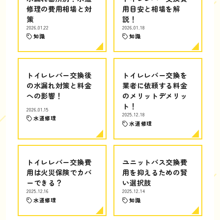
修理の費用相場と対
用目安と相場を解
策
説！
2026.01.22
2026.01.18
知識
知識
トイレレバー交換後
トイレレバー交換を
の水漏れ対策と料金
業者に依頼する料金
への影響！
のメリットデメリッ
ト！
2026.01.15
2025.12.18
水道修理
水道修理
トイレレバー交換費
ユニットバス交換費
用は火災保険でカバ
用を抑えるための賢
ーできる？
い選択肢
2025.12.16
2025.12.14
水道修理
知識