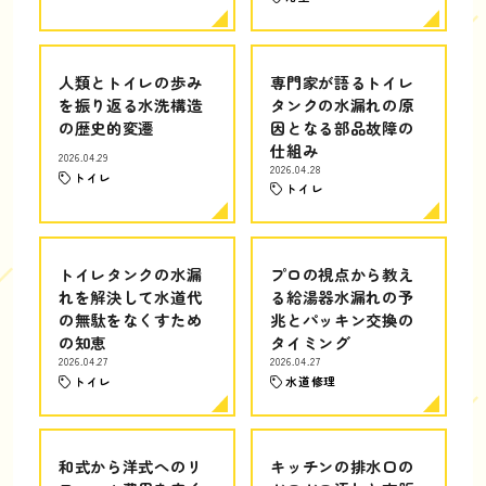
人類とトイレの歩み
専門家が語るトイレ
を振り返る水洗構造
タンクの水漏れの原
の歴史的変遷
因となる部品故障の
仕組み
2026.04.29
2026.04.28
トイレ
トイレ
トイレタンクの水漏
プロの視点から教え
れを解決して水道代
る給湯器水漏れの予
の無駄をなくすため
兆とパッキン交換の
の知恵
タイミング
2026.04.27
2026.04.27
トイレ
水道修理
和式から洋式へのリ
キッチンの排水口の