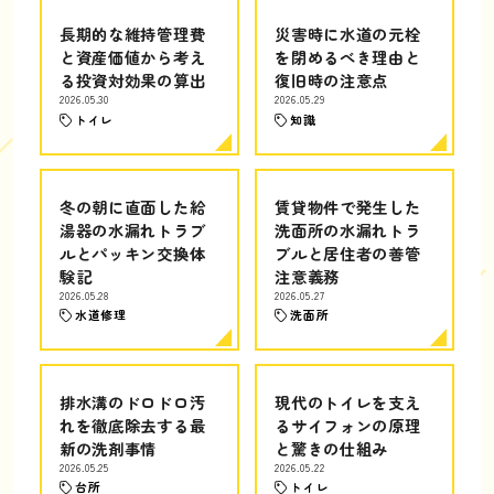
長期的な維持管理費
災害時に水道の元栓
と資産価値から考え
を閉めるべき理由と
る投資対効果の算出
復旧時の注意点
2026.05.30
2026.05.29
トイレ
知識
冬の朝に直面した給
賃貸物件で発生した
湯器の水漏れトラブ
洗面所の水漏れトラ
ルとパッキン交換体
ブルと居住者の善管
験記
注意義務
2026.05.28
2026.05.27
水道修理
洗面所
排水溝のドロドロ汚
現代のトイレを支え
れを徹底除去する最
るサイフォンの原理
新の洗剤事情
と驚きの仕組み
2026.05.25
2026.05.22
台所
トイレ