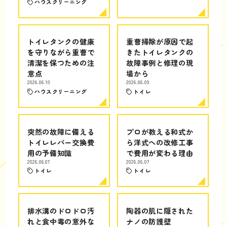
ハウスクリーニング
トイレタンクの健康
重曹掃除が原因で起
を守りながら重曹で
きたトイレタンクの
清潔を保つための注
故障事例と修理の現
意点
場から
2026.06.10
2026.06.09
ハウスクリーニング
トイレ
突然の故障に備える
プロが教える和式か
トイレレバー交換費
ら洋式への改修工事
用の予備知識
で費用が変わる理由
2026.06.07
2026.06.07
トイレ
トイレ
排水溝のドロドロ汚
陶器の肌に隠された
れと食中毒の意外な
ナノの防護壁