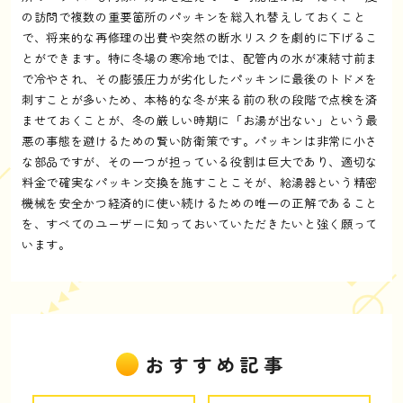
の訪問で複数の重要箇所のパッキンを総入れ替えしておくこと
で、将来的な再修理の出費や突然の断水リスクを劇的に下げるこ
とができます。特に冬場の寒冷地では、配管内の水が凍結寸前ま
で冷やされ、その膨張圧力が劣化したパッキンに最後のトドメを
刺すことが多いため、本格的な冬が来る前の秋の段階で点検を済
ませておくことが、冬の厳しい時期に「お湯が出ない」という最
悪の事態を避けるための賢い防衛策です。パッキンは非常に小さ
な部品ですが、その一つが担っている役割は巨大であり、適切な
料金で確実なパッキン交換を施すことこそが、給湯器という精密
機械を安全かつ経済的に使い続けるための唯一の正解であること
を、すべてのユーザーに知っておいていただきたいと強く願って
います。
おすすめ記事