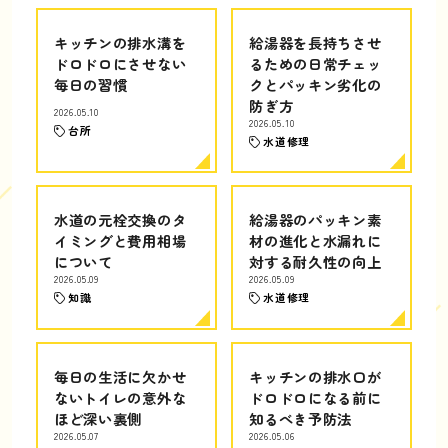
キッチンの排水溝を
給湯器を長持ちさせ
ドロドロにさせない
るための日常チェッ
毎日の習慣
クとパッキン劣化の
防ぎ方
2026.05.10
2026.05.10
台所
水道修理
水道の元栓交換のタ
給湯器のパッキン素
イミングと費用相場
材の進化と水漏れに
について
対する耐久性の向上
2026.05.09
2026.05.09
知識
水道修理
毎日の生活に欠かせ
キッチンの排水口が
ないトイレの意外な
ドロドロになる前に
ほど深い裏側
知るべき予防法
2026.05.07
2026.05.06