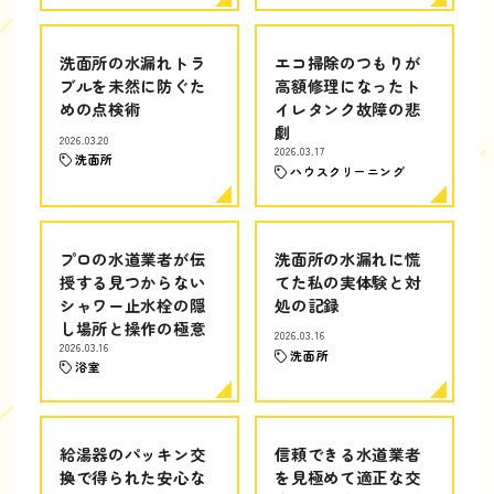
洗面所の水漏れトラ
エコ掃除のつもりが
ブルを未然に防ぐた
高額修理になったト
めの点検術
イレタンク故障の悲
劇
2026.03.20
2026.03.17
洗面所
ハウスクリーニング
プロの水道業者が伝
洗面所の水漏れに慌
授する見つからない
てた私の実体験と対
シャワー止水栓の隠
処の記録
し場所と操作の極意
2026.03.16
2026.03.16
洗面所
浴室
給湯器のパッキン交
信頼できる水道業者
換で得られた安心な
を見極めて適正な交