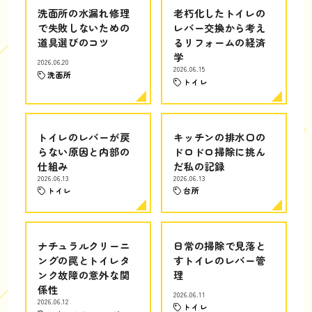
洗面所の水漏れ修理
老朽化したトイレの
で失敗しないための
レバー交換から考え
道具選びのコツ
るリフォームの経済
学
2026.06.20
2026.06.15
洗面所
トイレ
トイレのレバーが戻
キッチンの排水口の
らない原因と内部の
ドロドロ掃除に挑ん
仕組み
だ私の記録
2026.06.13
2026.06.13
トイレ
台所
ナチュラルクリーニ
日常の掃除で見落と
ングの罠とトイレタ
すトイレのレバー管
ンク故障の意外な関
理
係性
2026.06.11
2026.06.12
トイレ