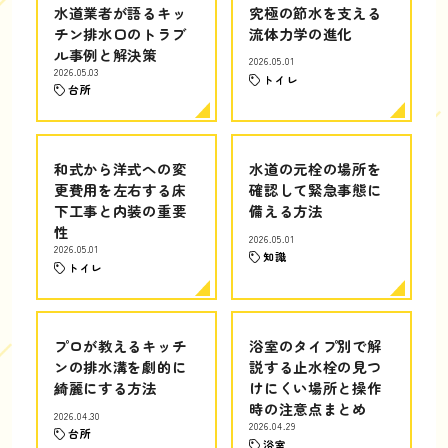
水道業者が語るキッ
究極の節水を支える
チン排水口のトラブ
流体力学の進化
ル事例と解決策
2026.05.01
2026.05.03
トイレ
台所
和式から洋式への変
水道の元栓の場所を
更費用を左右する床
確認して緊急事態に
下工事と内装の重要
備える方法
性
2026.05.01
2026.05.01
知識
トイレ
プロが教えるキッチ
浴室のタイプ別で解
ンの排水溝を劇的に
説する止水栓の見つ
綺麗にする方法
けにくい場所と操作
時の注意点まとめ
2026.04.30
2026.04.29
台所
浴室