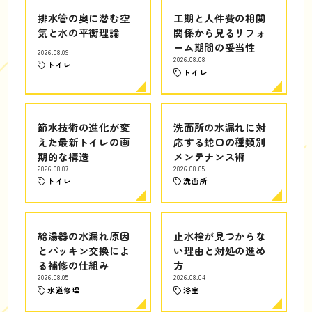
排水管の奥に潜む空
工期と人件費の相関
気と水の平衡理論
関係から見るリフォ
ーム期間の妥当性
2026.08.09
2026.08.08
トイレ
トイレ
節水技術の進化が変
洗面所の水漏れに対
えた最新トイレの画
応する蛇口の種類別
期的な構造
メンテナンス術
2026.08.07
2026.08.05
トイレ
洗面所
給湯器の水漏れ原因
止水栓が見つからな
とパッキン交換によ
い理由と対処の進め
る補修の仕組み
方
2026.08.05
2026.08.04
水道修理
浴室