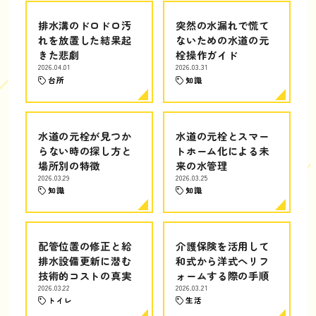
排水溝のドロドロ汚
突然の水漏れで慌て
れを放置した結果起
ないための水道の元
きた悲劇
栓操作ガイド
2026.04.01
2026.03.31
台所
知識
水道の元栓が見つか
水道の元栓とスマー
らない時の探し方と
トホーム化による未
場所別の特徴
来の水管理
2026.03.29
2026.03.25
知識
知識
配管位置の修正と給
介護保険を活用して
排水設備更新に潜む
和式から洋式へリフ
技術的コストの真実
ォームする際の手順
2026.03.22
2026.03.21
トイレ
生活