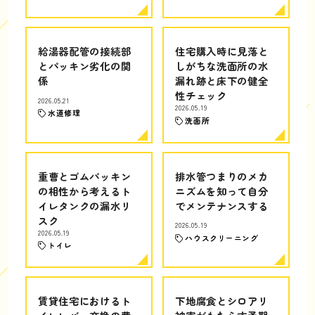
給湯器配管の接続部
住宅購入時に見落と
とパッキン劣化の関
しがちな洗面所の水
係
漏れ跡と床下の健全
性チェック
2026.05.21
2026.05.19
水道修理
洗面所
重曹とゴムパッキン
排水管つまりのメカ
の相性から考えるト
ニズムを知って自分
イレタンクの漏水リ
でメンテナンスする
スク
2026.05.19
2026.05.19
ハウスクリーニング
トイレ
賃貸住宅におけるト
下地腐食とシロアリ