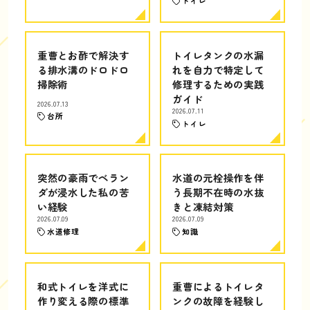
トイレ
重曹とお酢で解決す
トイレタンクの水漏
る排水溝のドロドロ
れを自力で特定して
掃除術
修理するための実践
ガイド
2026.07.13
2026.07.11
台所
トイレ
突然の豪雨でベラン
水道の元栓操作を伴
ダが浸水した私の苦
う長期不在時の水抜
い経験
きと凍結対策
2026.07.09
2026.07.09
水道修理
知識
和式トイレを洋式に
重曹によるトイレタ
作り変える際の標準
ンクの故障を経験し