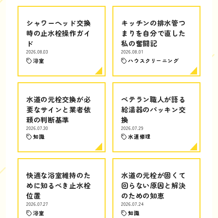
シャワーヘッド交換
キッチンの排水管つ
時の止水栓操作ガイ
まりを自分で直した
ド
私の奮闘記
2026.08.03
2026.08.01
浴室
ハウスクリーニング
水道の元栓交換が必
ベテラン職人が語る
要なサインと業者依
給湯器のパッキン交
頼の判断基準
換
2026.07.30
2026.07.29
知識
水道修理
快適な浴室維持のた
水道の元栓が固くて
めに知るべき止水栓
回らない原因と解決
位置
のための知恵
2026.07.27
2026.07.24
浴室
知識