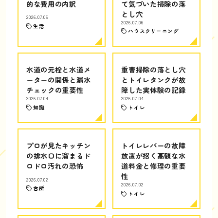
的な費用の内訳
て気づいた掃除の落
とし穴
2026.07.06
2026.07.06
生活
ハウスクリーニング
水道の元栓と水道メ
重曹掃除の落とし穴
ーターの関係と漏水
とトイレタンクが故
チェックの重要性
障した実体験の記録
2026.07.04
2026.07.04
知識
トイレ
プロが見たキッチン
トイレレバーの故障
の排水口に溜まるド
放置が招く高額な水
ロドロ汚れの恐怖
道料金と修理の重要
性
2026.07.02
2026.07.02
台所
トイレ