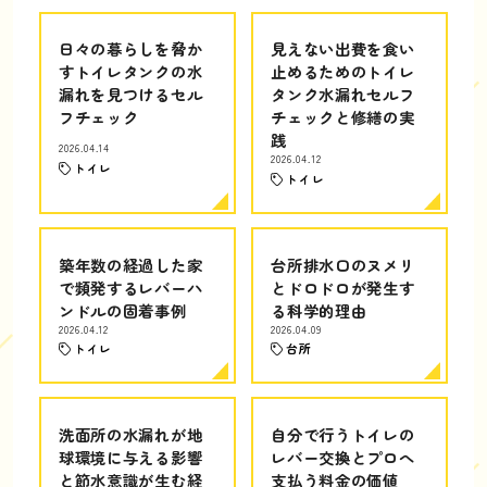
日々の暮らしを脅か
見えない出費を食い
すトイレタンクの水
止めるためのトイレ
漏れを見つけるセル
タンク水漏れセルフ
フチェック
チェックと修繕の実
践
2026.04.14
2026.04.12
トイレ
トイレ
築年数の経過した家
台所排水口のヌメリ
で頻発するレバーハ
とドロドロが発生す
ンドルの固着事例
る科学的理由
2026.04.12
2026.04.09
トイレ
台所
洗面所の水漏れが地
自分で行うトイレの
球環境に与える影響
レバー交換とプロへ
と節水意識が生む経
支払う料金の価値