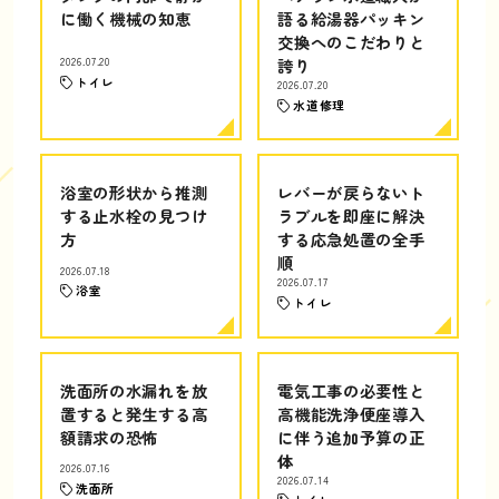
に働く機械の知恵
語る給湯器パッキン
交換へのこだわりと
2026.07.20
誇り
トイレ
2026.07.20
水道修理
浴室の形状から推測
レバーが戻らないト
する止水栓の見つけ
ラブルを即座に解決
方
する応急処置の全手
順
2026.07.18
2026.07.17
浴室
トイレ
洗面所の水漏れを放
電気工事の必要性と
置すると発生する高
高機能洗浄便座導入
額請求の恐怖
に伴う追加予算の正
体
2026.07.16
2026.07.14
洗面所