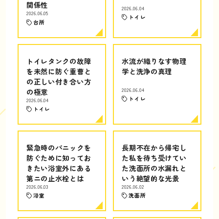
関係性
2026.06.04
2026.06.05
トイレ
台所
トイレタンクの故障
水流が織りなす物理
を未然に防ぐ重曹と
学と洗浄の真理
の正しい付き合い方
の極意
2026.06.04
トイレ
2026.06.04
トイレ
緊急時のパニックを
長期不在から帰宅し
防ぐために知ってお
た私を待ち受けてい
きたい浴室外にある
た洗面所の水漏れと
第ニの止水栓とは
いう絶望的な光景
2026.06.03
2026.06.02
浴室
洗面所