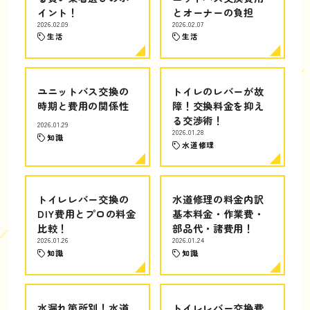
イント！
とオーナーの負担
2026.02.09
2026.02.07
生活
生活
ユニットバス交換の
トイレのレバーが故
時期と費用の関係性
障！交換料金を抑え
る交渉術！
2026.01.29
2026.01.28
知識
水道修理
トイレレバー交換の
水道修理の料金内訳
DIY費用とプロの料金
基本料金・作業費・
比較！
部品代・諸費用！
2026.01.26
2026.01.24
知識
知識
水漏れ箇所別！水道
トイレレバー交換費