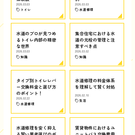
2026.03.03
2026.03.03
トイレ
水道修理
水道のプロが見つめ
集合住宅における水
るトイレ内部の精密
道の元栓の管理と注
な世界
意すべき点
2026.03.03
2026.03.02
知識
知識
タイプ別トイレレバ
水道修理の料金体系
ー交換料金と選び方
を理解して賢く対処
のポイント！
2026.02.10
2026.02.22
生活
水道修理
水道修理を安く抑え
賃貸物件におけるユ
る賢い業者選びのポ
ニットバス交換費用