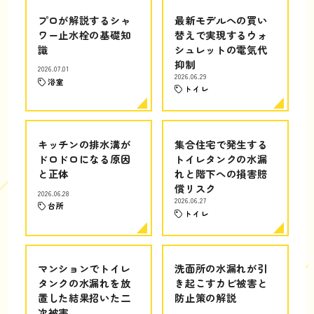
プロが解説するシャ
最新モデルへの買い
ワー止水栓の基礎知
替えで実現するウォ
識
シュレットの電気代
抑制
2026.07.01
2026.06.29
浴室
トイレ
キッチンの排水溝が
集合住宅で発生する
ドロドロになる原因
トイレタンクの水漏
と正体
れと階下への損害賠
償リスク
2026.06.28
2026.06.27
台所
トイレ
マンションでトイレ
洗面所の水漏れが引
タンクの水漏れを放
き起こすカビ被害と
置した結果招いた二
防止策の解説
次被害