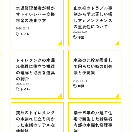
水道修理業者が明か
止水栓のトラブル事
すトイレレバー交換
例から学ぶ正しい探
料金の決まり方
し方とメンテナンス
の重要性について
2026.03.11
2026.03.09
トイレ
浴室
トイレタンクの水漏
水道の元栓が固着し
れ修理に役立つ構造
て回らない時の対処
の理解と必要な道具
法と予防策
の紹介
2026.03.04
2026.03.04
知識
トイレ
突然のトイレタンク
築十五年の戸建て住
の水漏れに立ち向か
宅で発生した給湯器
った主婦のリアルな
内部の水漏れ修理事
体験談
例