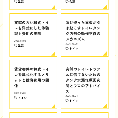
生活
台所
実家の古い和式トイ
溶け残った重曹が引
レを洋式にした体験
き起こすトイレタン
談と費用の実際
ク内部の動作不良の
メカニズム
2026.05.05
2026.05.05
生活
トイレ
賃貸物件の和式トイ
突然のトイレトラブ
レを洋式化するメリ
ルに慌てないための
ットと投資費用の関
タンク水漏れ原因究
係
明とプロのアドバイ
ス
2026.05.05
2026.05.04
トイレ
トイレ