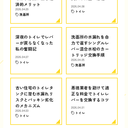
済的メリット
2026.04.08
2026.04.09
トイレ
洗面所
深夜のトイレでレバ
洗面所の水漏れを自
ーが戻らなくなった
力で直すシングルレ
私の奮闘記
バー混合水栓のカー
トリッジ交換手順
2026.04.07
2026.04.05
トイレ
洗面所
古い住宅のトイレタ
悪徳業者を避けて適
ンクに潜む水漏れリ
正な料金でトイレレ
スクとパッキン劣化
バーを交換するコツ
のメカニズム
2026.04.01
2026.04.03
トイレ
トイレ