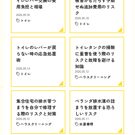
イレレバー交換の費
被害がもたらす予期
用負担と相場
せぬ追加費用のリス
ク
2026.05.18
2026.05.18
トイレ
トイレ
トイレのレバーが戻
トイレタンクの掃除
らない時の応急処置
に重曹を使う際のリ
術
スクと故障を避ける
知識
2026.05.14
2026.05.12
トイレ
ハウスクリーニング
集合住宅の排水管つ
ベランダ排水溝の詰
まりを自分で修理す
まりを放置する恐ろ
る際のリスクと対策
しいリスク
2026.05.12
2026.05.11
ハウスクリーニング
水道修理