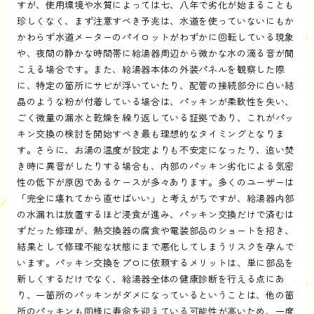
すが、使用環境や水質によっては七、八年で劣化が始まることも
珍しくなく、まず注意すべき予兆は、水道を使っていないにもか
かわらず水道メーターのパイロットがわずかに回転している現象
や、夜間の静かな時間帯に給湯器周辺から微かな水の滴る音が聞
こえる場合です。また、給湯器本体の外装パネルを観察した際
に、特定の箇所にサビが浮いていたり、配管の接続部分に白い結
晶のような粉が付着している場合は、パッキンが柔軟性を失い、
ごく微量の漏水と乾燥を繰り返している証拠であり、これがパッ
キン交換の検討を開始すべき最も理想的なタイミングとなりま
す。さらに、お湯の温度が設定よりも不安定になったり、追い焚
き時に異音がしたりする場合も、内部のパッキン劣化による気密
性の低下が原因であるケースが多々あります。多くのユーザーは
「完全に壊れてから直せばいい」と考えがちですが、給湯器内部
の水漏れは放置するほど浸食が進み、パッキン交換だけで済むは
ずだった修理が、熱交換器の腐食や電装部品のショートを招き、
結果として修理不能な状態にまで悪化してしまうリスクを孕んで
います。パッキン交換をプロに依頼するメリットは、単に部品を
新しくするだけでなく、給湯器全体の健康診断を行える点にあ
り、一箇所のパッキンがダメになっているということは、他の箇
所のパッキンも同様に寿命を迎えている可能性が高いため、一度