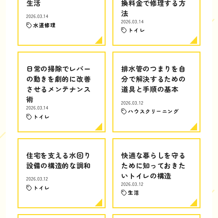
生活
換料金で修理する方
法
2026.03.14
2026.03.14
水道修理
トイレ
日常の掃除でレバー
排水管のつまりを自
の動きを劇的に改善
分で解決するための
させるメンテナンス
道具と手順の基本
術
2026.03.12
2026.03.14
ハウスクリーニング
トイレ
住宅を支える水回り
快適な暮らしを守る
設備の構造的な調和
ために知っておきた
いトイレの構造
2026.03.12
2026.03.12
トイレ
生活