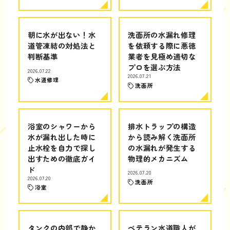
朝に水が出ない！水
洗面所の水漏れ修理
道管凍結の対処法と
を依頼する際に悪徳
判断基準
業者を見極め適切な
プロを選ぶ方法
2026.07.22
2026.07.21
水道修理
洗面所
浴室のシャワーから
排水トラップの構造
水が漏れ出した時に
から読み解く洗面所
止水栓を自力で探し
の水漏れが発生する
出すための徹底ガイ
物理的メカニズム
ド
2026.07.20
2026.07.20
洗面所
浴室
タンクの内部で静か
ベテラン水道職人が